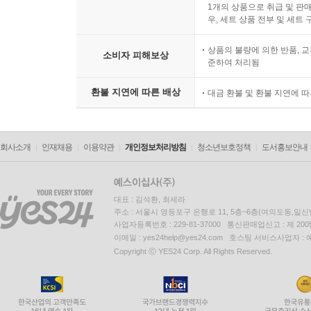
1개의 상품으로 취급 및 판매
우, 세트 상품 전부 및 세트
상품의 불량에 의한 반품, 교
소비자 피해보상
준하여 처리됨
환불 지연에 따른 배상
대금 환불 및 환불 지연에 
회사소개
인재채용
이용약관
개인정보처리방침
청소년보호정책
도서홍보안내
대표 : 김석환, 최세라
주소 : 서울시 영등포구 은행로 11, 5층~6층(여의도동,일신
사업자등록번호 : 229-81-37000 통신판매업신고 : 제 200
이메일 : yes24help@yes24.com 호스팅 서비스사업자 :
Copyright ⓒ YES24 Corp. All Rights Reserved.