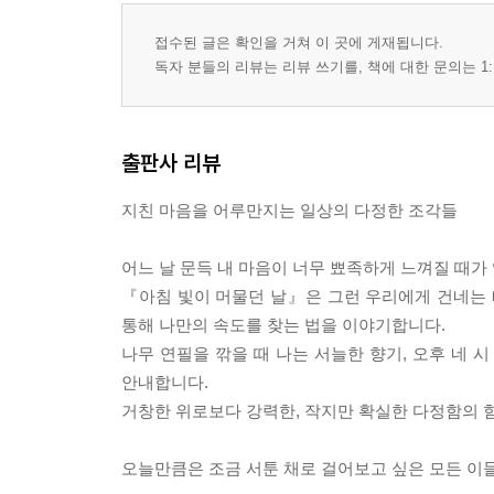
? 오후 네 시, 주전자에서 피어오르는 김
7장. 나만의 예쁜 보폭으로 건너가는 길
접수된 글은 확인을 거쳐 이 곳에 게재됩니다.
? 음악이 멈춘 자리에서 찾은 기분 좋은 쉼표
독자 분들의 리뷰는 리뷰 쓰기를, 책에 대한 문의는 1:
? 낡은 앨범 속 사진 뒤에 적힌 짧은 글귀
? 서두르지 않아도 괜찮은 오늘의 걸음걸이
에필로그
출판사 리뷰
? 내 마음의 모서리가 조금 둥글어졌을 뿐
지친 마음을 어루만지는 일상의 다정한 조각들
어느 날 문득 내 마음이 너무 뾰족하게 느껴질 때가
『아침 빛이 머물던 날』은 그런 우리에게 건네는 따
통해 나만의 속도를 찾는 법을 이야기합니다.
나무 연필을 깎을 때 나는 서늘한 향기, 오후 네
안내합니다.
거창한 위로보다 강력한, 작지만 확실한 다정함의 
오늘만큼은 조금 서툰 채로 걸어보고 싶은 모든 이들