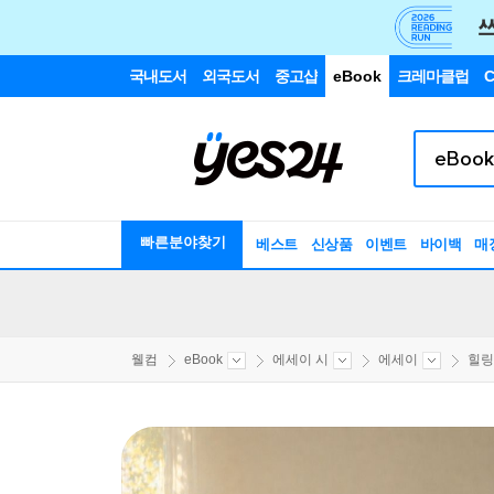
국내도서
외국도서
중고샵
eBook
크레마클럽
C
빠른분야찾기
베스트
신상품
이벤트
바이백
매
웰컴
eBook
에세이 시
에세이
힐링