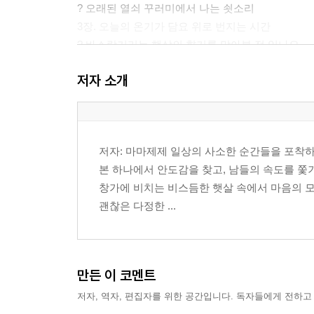
? 오래된 열쇠 꾸러미에서 나는 쇳소리
3장. 오늘의 온기가 담요 위로 번지는 시간
? 바스락거리는 햇살의 향기를 맡아본 적 있나요
? 찻잎이 뜨거운 물속에서 몸을 펼칠 때
저자 소개
? 앞치마 끈을 리본으로 묶다 멈춰 선 이유
4장. 이름 대신 예쁜 수식어를 붙여주고 싶은 것들
? 편지봉투 속으로 가만히 빠져나간 마음들
? 수줍은 고백처럼 남겨둔 빈칸
저자: 마마제제 일상의 사소한 순간들을 포착하
? 이름 없이도 쑥쑥 자라나는 화분처럼
본 하나에서 안도감을 찾고, 남들의 속도를 
5장. 내가 모르는 사이 나를 찾아온 계절
창가에 비치는 비스듬한 햇살 속에서 마음의 모
? 늘 바르던 립스틱 색깔이 어색하게 느껴질 때
괜찮은 다정한 ...
? 뒤늦게 도착한 대답들도 모두 소중해
? 오늘은 조금 서툰 채로 그냥 걸어볼까
?
6장. 길게 늘어진 오후가 건네는 말
만든 이 코멘트
? 창문에 맺힌 빗방울이 그리는 지도를 따라
저자, 역자, 편집자를 위한 공간입니다. 독자들에게 전하고
? 옷깃에 매달려온 작은 씨앗 하나