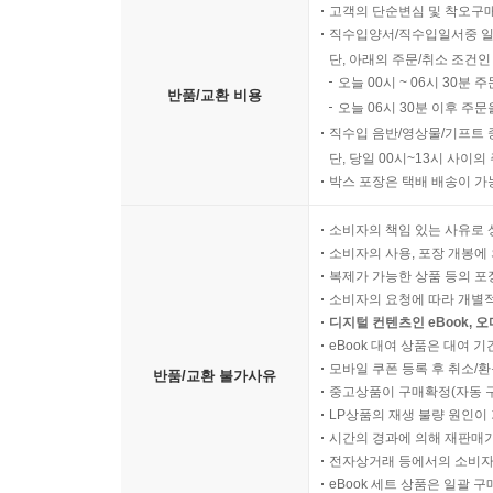
고객의 단순변심 및 착오구
직수입양서/직수입일서중 일
단, 아래의 주문/취소 조건인
오늘 00시 ~ 06시 30분 
반품/교환 비용
오늘 06시 30분 이후 주문
직수입 음반/영상물/기프트 
단, 당일 00시~13시 사이
박스 포장은 택배 배송이 가
소비자의 책임 있는 사유로 
소비자의 사용, 포장 개봉에 
복제가 가능한 상품 등의 포장을 
소비자의 요청에 따라 개별
디지털 컨텐츠인 eBook, 
eBook 대여 상품은 대여 기
모바일 쿠폰 등록 후 취소/환
반품/교환 불가사유
중고상품이 구매확정(자동 
LP상품의 재생 불량 원인이 기
시간의 경과에 의해 재판매가
전자상거래 등에서의 소비자
eBook 세트 상품은 일괄 