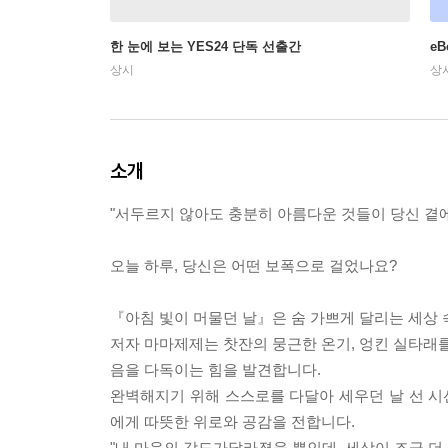
한 눈에 보는 YES24 단독 선출간
e
상시
상
소개
"서두르지 않아도 충분히 아름다운 것들이 당신 곁
오늘 하루, 당신은 어떤 보폭으로 걸었나요?
『아침 빛이 머물던 날』은 숨 가쁘게 달리는 세상 
저자 마마제제는 찻잔의 뭉근한 온기, 엉킨 실타래를
음을 다독이는 힘을 발견합니다.
완벽해지기 위해 스스로를 다달아 세우던 날 선 
에게 따뜻한 위로와 공감을 전합니다.
"내 마음의 각도가달라졌을 뿐인데, 세상이 조금 더