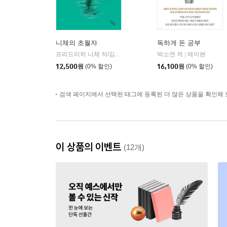
니체의 초월자
독하게 돈 공부
프리드리히 니체 저/김철 편역
히읏
박소연 저
메이븐
|
|
12,500
원
(0% 할인)
16,100
원
(0% 할인)
검색 페이지에서 선택된 태그에 등록된 더 많은 상품을 확인해 
이 상품의 이벤트
(12개)