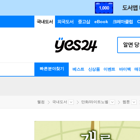
국내도서
외국도서
중고샵
eBook
크레마클럽
C
빠른분야찾기
베스트
신상품
이벤트
바이백
매
웰컴
국내도서
만화/라이트노벨
웹툰