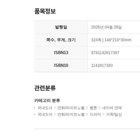
품목정보
발행일
2026년 04월 28일
쪽수, 무게, 크기
324쪽 | 148*210*30mm
ISBN13
9791142817397
ISBN10
1142817393
관련분류
카테고리 분류
국내도서
만화/라이트노벨
웹툰
네이버 연재
국내도서
만화/라이트노벨
드라마
가족/일상