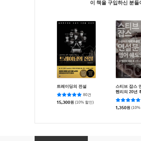
이 책을 구입하신 분
트레이딩의 전설
스티브 잡스 연
헨리의 20년
80건
15,300
원
(10% 할인)
1,350
원
(10%