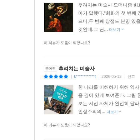
후려치는 미술사 모더니즘 회
아가 말했다.“회화의 첫 번째
으니,두 번째 장점도 분명 있
것인데.그 단...
더보기
이 리뷰가 도움이 되었나요?
후려치는 미술사
종이책
k************f
2026-05-12
신고
|
|
|
한 나라를 이해하기 위해 역사
을 깊이 있게 보여준다. 그림
보는 시선 자체가 완전히 달라
인상주의의...
더보기
이 리뷰가 도움이 되었나요?