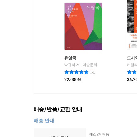
유영국
도시
박규리 저
미술문화
|
1건
22,000
원
34,2
배송/반품/교환 안내
배송 안내
예스24 배송