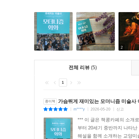
부분으로 나누어 옮겨 그린 것입니다. _고전 회화의
---pp.207-208
몬드리안의 그림이 기억에 쉽게 남아 있는 이유는 무
지 색으로만 이루어져 있습니다.
사실 이러한 ‘단순함’은 굉장히 이질적입니다. 지
3
3
2
니까요. 서양 미술을 벗어난 영역에서도 마찬가지입니
적으로 단순한 느낌의 미술은 없었습니다. _오컬트
전체 리뷰
(5)
---pp.236-237
1
물감을 마구 흩뿌린 듯한 그의 그림은 어떤 가치
〈Number 17A〉는 자그마치 2700억 원에 어느
가슴뛰게 재미있는 모더니즘 미술사
종이책
는 생각이 들지도 모르겠습니다. 기술적으로 보면 물
m****y
2026-05-20
신고
|
|
|
입니다.
이러한 현상을 어떻게 이해해야 할까요? 모더니즘 
*** 이 글은 책콩카페의 소개
정신없는 그림이 미국 최고의 그림이자 모더니즘 회
부터 20세기 중반까지 나타
록
해설을 함께 소개하는 교양미