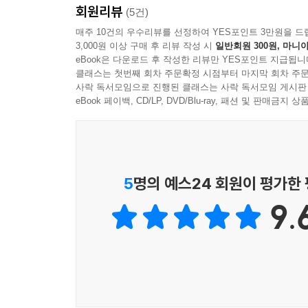
그런데 제멋대로인 것처럼 보이는 이 그림에도 나름
회원리뷰
세상의 변화 속에서 탄생한 새로운 미술, 모더니즘 
(5건)
생각했습니다. (…) 세잔도 이집트인들처럼 각 대
매주 10건의 우수리뷰를 선정하여 YES포인트 3만원을 드
수 없지만, 다른 시대의 그림인데도 묘하게 비슷한 
3,000원 이상 구매 후 리뷰 작성 시
일반회원 300원, 마니아
이 책의 가장 큰 특징은 모더니즘 회화를 ‘그림의 
---pp.137-139
eBook은 다운로드 후 작성한 리뷰만 YES포인트 지급됩니
귀족 중심의 사회가 무너지고 시민이 주체가 되는 
클래스는 첫번째 회차 주문확정 시점부터 마지막 회차 주문
과거의 미술이 특정 계층의 취향을 만족시키기 위
사락 독서모임으로 진행된 클래스는 사락 독서모임 게시판
어쩌면 혁명 이후의 사람들은 과거의 사람들보다 
인상주의, 후기인상주의, 표현주의, 입체주의, 
eBook 페이백, CD/LP, DVD/Blu-ray, 패션 및 판매금
것도 근대 시민들의 외로움이 반영된 것은 아닐까요
펼쳐진다. 이러한 변화는 단순한 양식의 차이가 아
그렇게 보면 뭉크의 〈절규〉를 두고 ‘현대의 모나
나아가 모더니즘 회화는 ‘그림이란 무엇인가’라
르네상스 시대를 대표하는 그림이지 현대를 상징하
흔들리면서, 예술가들은 감정과 형태, 개념 등 다양
못하니까요. 하지만 〈절규〉 속에서 비명을 지르고
풀어내며, 독자들이 자연스럽게 모더니즘의 핵심을
5
명의 예스24 회원이 평가한
자에서 우스꽝스럽게 자주 사용되는 것도 어쩌면 그
『후려치는 미술사: 모더니즘 회화』는 낯설고 
---p.177
9.
나열하는 데 그치지 않고, 그 뒤에 놓인 시대적 
돕는다. 익숙하지만 이해하기 어려웠던 작품들이 이
그렇다면 우리도 피카소를 따라 먼저 머릿속으로 바
모습을 머릿속으로 떠올릴 때 전체 형태가 떠오르나
는 것은 의외로 상당히 어려운 일입니다. 아마 여
현처럼 특징적인 부분들이 먼저 떠오를 것입니다.
입체주의 그림은 간단히 말해 바이올린을 통째로 