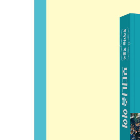
에필로그
참고 문헌
도판 목록