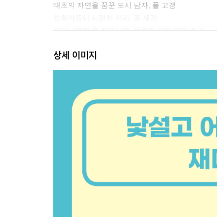
태초의 자연을 꿈꾼 도시 남자, 폴 고갱
철학자들이 사랑한 사과, 폴 세잔
모더니즘의 틈 자포니즘, 유럽의 일본 따라 하기
상세 이미지
3세대 표현주의·야수주의·입체주의: 회화의 붕괴의
죽음과 맞닿은 사랑을 표현하다, 에드바르 뭉크
야수처럼 자유롭게 날뛰는 색, 앙리 마티스
고전 회화의 완전한 붕괴, 파블로 피카소
4세대 추상 미술: 근대화의 상징, 추상화의 탄생
추상화를 탄생시킨 젊은 법대 교수, 바실리 칸딘스
오컬트에 숨겨진 예술의 비밀, 피에트 몬드리안
모더니즘의 틈 모더니즘 회화의 비주류, 초현실주
5세대 추상표현주의: 모더니즘 회화의 완성
끝을 향해 가는 모더니즘 회화, 잭슨 폴록
숭고의 미술, 바넷 뉴먼&마크 로스코