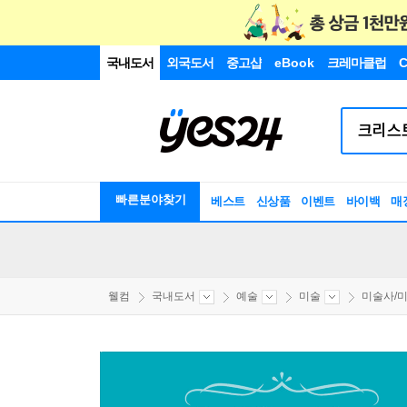
국내도서
외국도서
중고샵
eBook
크레마클럽
C
빠른분야찾기
베스트
신상품
이벤트
바이백
매
웰컴
국내도서
예술
미술
미술사/