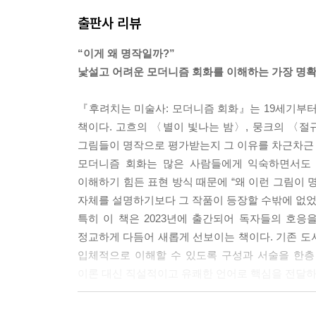
그대로를 포착해서 그렸습니다. 원래 옷감의 색인 흰
출판사 리뷰
---pp.42-43
“이게 왜 명작일까?”
고흐의 가장 대표작인 〈별이 빛나는 밤〉도 살펴볼
낯설고 어려운 모더니즘 회화를 이해하는 가장 명확
림 자체는 생레미의 밤하늘과 그 아래 고요한 마을
화’입니다.
『후려치는 미술사: 모더니즘 회화』는 19세기부터 
이 그림에서 밤하늘은 마치 급류처럼 휘몰아치고 있고
책이다. 고흐의 〈별이 빛나는 밤〉, 뭉크의 〈절
거리고 있으며, 산은 거친 파도가 몰아치는 것 같습
그림들이 명작으로 평가받는지 그 이유를 차근차근
되어 있습니다.
모더니즘 회화는 많은 사람들에게 익숙하면서도 
고흐의 표현적 미술을 어느 정도 이해할 수 있게 
이해하기 힘든 표현 방식 때문에 “왜 이런 그림이 
눈에 ‘예쁘게’ 보이는 아름다움이 아니라 사람의 감
자체를 설명하기보다 그 작품이 등장할 수밖에 없었
반 고흐
특히 이 책은 2023년에 출간되어 독자들의 호
---p.89
정교하게 다듬어 새롭게 선보이는 책이다. 기존 도
입체적으로 이해할 수 있도록 구성과 서술을 한층 
세잔이 그림을 그리는 방식은 상당히 낯설지만 재미
이론 대신 직설적이고 유쾌한 언어로 핵심을 전달
화를 보면 신체 부위마다 초점이 다릅니다. 몸통은 
몸을 정면으로 놓고 상체를 90도로 완전히 튼다면 
시민혁명에서 추상표현주의까지