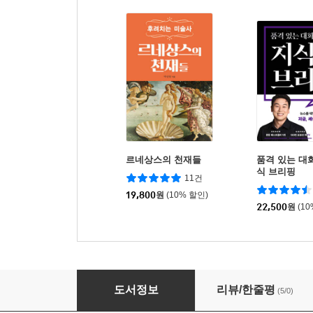
르네상스의 천재들
품격 있는 대
식 브리핑
11건
19,800
원
(10% 할인)
22,500
원
(1
모더니즘 회화
도서정보
리뷰/한줄평
(5/0)