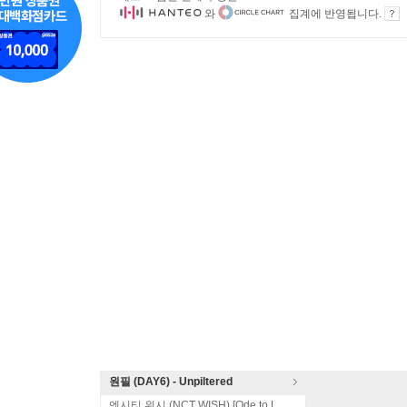
와
집계에 반영됩니다.
원필 (DAY6) - Unpiltered
엔시티 위시 (NCT WISH) [Ode to Love]