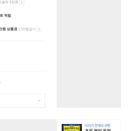
첫결제 3천원
인트 적립
만원 상품권
신규발급시
.