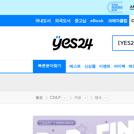
국내도서
외국도서
중고샵
eBook
크레마클럽
C
빠른분야찾기
베스트
신상품
이벤트
바이백
매
웰컴
CD/LP
가요
댄스