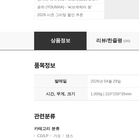
윤하 (YOUNHA) - '써브캐릭터 원'
2026 시즌 그리팅 할인 쿠폰
CRAVITY (크래비티) - 미니앨범 8집 : ReDeFINE
상품정보
리뷰/한줄평
(0/0)
품목정보
발매일
2026년 04월 29일
시간, 무게, 크기
1,000g | 110*150*35mm
관련분류
카테고리 분류
CD/LP
가요
댄스