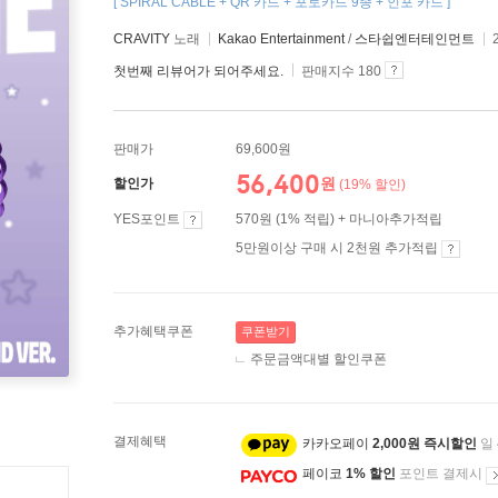
[ SPIRAL CABLE + QR 카드 + 포토카드 9종 + 인포 카드 ]
CRAVITY
노래
Kakao Entertainment
/
스타쉽엔터테인먼트
첫번째 리뷰어가 되어주세요.
판매지수 180
판매가
69,600원
56,400
원
할인가
(19% 할인)
YES포인트
570원 (1% 적립) + 마니아추가적립
5만원이상 구매 시 2천원 추가적립
추가혜택쿠폰
쿠폰받기
주문금액대별 할인쿠폰
결제혜택
카카오페이
2,000원 즉시할인
일
페이코
1% 할인
포인트 결제시