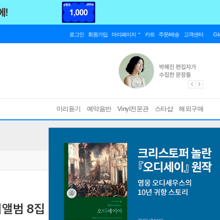
로그인
회원가입
마이페이지
카트
주문/배송
고객센터
Gl
미리듣기
예약음반
Vinyl전문관
스타샵
해외구매
범 8집 : ReDeFINE [MD VER.]
[한정반]