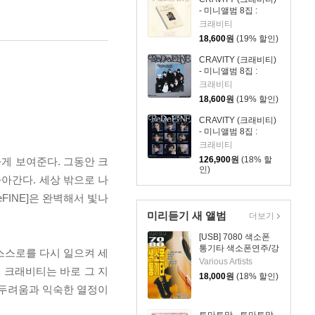
- 미니앨범 8집 :
ReDeFINE [FINE
크래비티
VER.]
18,600
원
(19% 할인)
CRAVITY (크래비티)
- 미니앨범 8집 :
ReDeFINE [redefine
크래비티
VER.]
18,600
원
(19% 할인)
CRAVITY (크래비티)
- 미니앨범 8집 :
ReDeFINE
크래비티
[DIGIPACK VER.][9종
126,900
원
(18% 할
하게 보여준다. 그동안 크
SET]
인)
나아간다. 세상 밖으로 나
FINE]은 완벽해서 빛나
미리듣기 새 앨범
더보기
[USB] 7080 색소폰
통기타 색소폰연주/강
 스스로를 다시 일으켜 세
승용
Various Artists
 크래비티는 바로 그 지
18,000
원
(18% 할인)
선 두려움과 익숙한 열정이