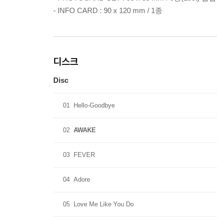
- INFO CARD : 90 x 120 mm / 1종
디스크
Disc
01
Hello-Goodbye
02
AWAKE
03
FEVER
04
Adore
05
Love Me Like You Do