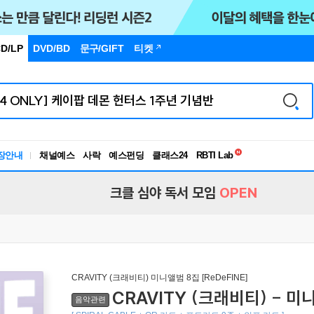
D/LP
DVD/BD
문구
/GIFT
티켓
독서유형검사
RBTI Lab
장안내
채널예스
사락
예스펀딩
클래스24
독서유형검사
크클 심야 독서 모임
OPEN
CRAVITY (크래비티) 미니앨범 8집 [ReDeFINE]
CRAVITY (크래비티) - 미니앨
음악관련