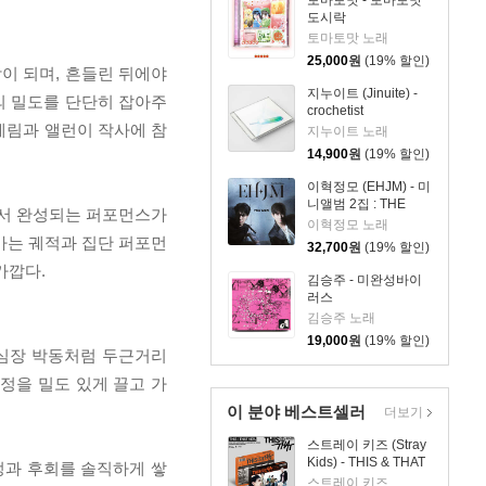
토마토맛 - 토마토맛
도시락
토마토맛 노래
25,000
원
(19% 할인)
작이 되며, 흔들린 뒤에야
지누이트 (Jinuite) -
의 밀도를 단단히 잡아주
crochetist
 세림과 앨런이 작사에 참
지누이트 노래
14,900
원
(19% 할인)
이혁정모 (EHJM) - 미
니앨범 2집 : THE
에서 완성되는 퍼포먼스가
MEN
이혁정모 노래
가는 궤적과 집단 퍼포먼
32,700
원
(19% 할인)
가깝다.
김승주 - 미완성바이
러스
김승주 노래
19,000
원
(19% 할인)
. 심장 박동처럼 두근거리
정을 밀도 있게 끌고 가
이 분야 베스트셀러
더보기
스트레이 키즈 (Stray
Kids) - THIS & THAT
 감정과 후회를 솔직하게 쌓
[2종 SET]
스트레이 키즈