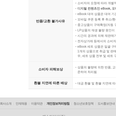
소비자의 요청에 따라 개별
디지털 컨텐츠인 eBook, 
eBook 대여 상품은 대여 기
모바일 쿠폰 등록 후 취소/환
반품/교환 불가사유
중고상품이 구매확정(자동 
LP상품의 재생 불량 원인이 기
시간의 경과에 의해 재판매가
전자상거래 등에서의 소비자
eBook 세트 상품은 일괄 
1개의 상품으로 취급 및 판매
우, 세트 상품 전부 및 세트
상품의 불량에 의한 반품, 교
소비자 피해보상
준하여 처리됨
환불 지연에 따른 배상
대금 환불 및 환불 지연에 
회사소개
인재채용
이용약관
개인정보처리방침
청소년보호정책
도서홍보안내