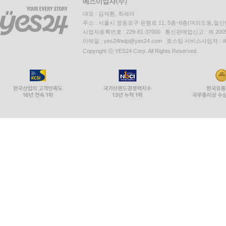
대표 : 김석환, 최세라
주소 : 서울시 영등포구 은행로 11, 5층~6층(여의도동,일신
사업자등록번호 : 229-81-37000 통신판매업신고 : 제 200
이메일 : yes24help@yes24.com 호스팅 서비스사업자 :
Copyright ⓒ YES24 Corp. All Rights Reserved.