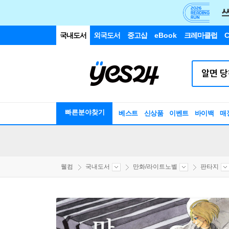
국내도서
외국도서
중고샵
eBook
크레마클럽
C
빠른분야찾기
베스트
신상품
이벤트
바이백
매
웰컴
국내도서
만화/라이트노벨
판타지