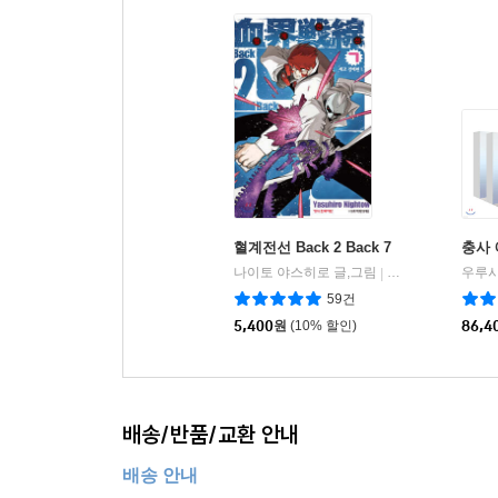
혈계전선 Back 2 Back 7
충사 
나이토 야스히로 글,그림
학산문화사
우루시
|
59건
5,400
원
(10% 할인)
86,4
배송/반품/교환 안내
배송 안내