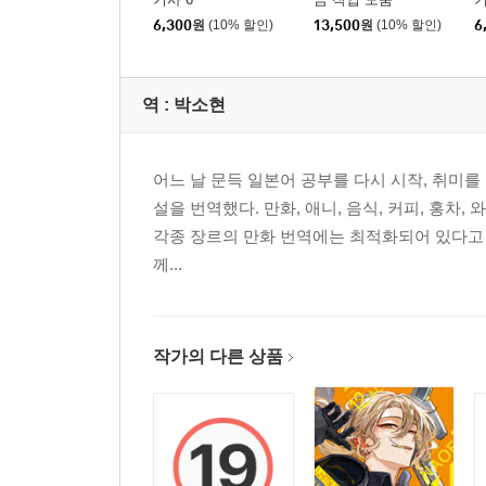
6,300
원
(10% 할인)
13,500
원
(10% 할인)
6
역 :
박소현
어느 날 문득 일본어 공부를 다시 시작, 취미를 
설을 번역했다. 만화, 애니, 음식, 커피, 홍차,
각종 장르의 만화 번역에는 최적화되어 있다고 
께...
작가의 다른 상품