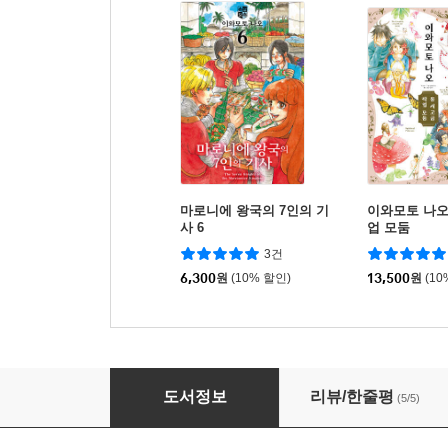
마로니에 왕국의 7인의 기
이와모토 나오
사 6
업 모둠
3건
6,300
원
(10% 할인)
13,500
원
(10
마로니에 왕국의 7인의 기사 5
도서정보
리뷰/한줄평
(5/5)