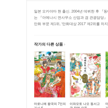
일본 오카야마 현 출신. 2004년 데뷔한 후 
는 『아메나시 면사무소 산업과 겸 관광담당』 등이
만화 부문 제1위, ‘만화대상 2017’ 제2위를 차
작가의 다른 상품
마로니에 왕국의 7인의
이와모토 나오 동서고
마
기사 6
금 작업 모둠
기