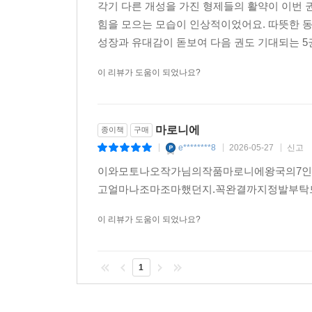
각기 다른 개성을 가진 형제들의 활약이 이번 
힘을 모으는 모습이 인상적이었어요. 따뜻한 
성장과 유대감이 돋보여 다음 권도 기대되는 
이 리뷰가 도움이 되었나요?
마로니에
종이책
구매
e********8
2026-05-27
신고
|
|
|
이와모토나오작가님의작품마로니에왕국의7인
고얼마나조마조마했던지.꼭완결까지정발부탁드
이 리뷰가 도움이 되었나요?
1