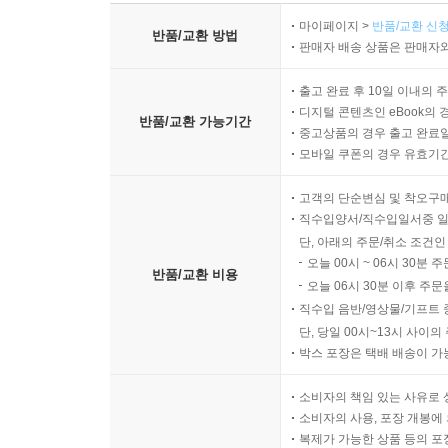
마이페이지 >
반품/교환 신청
반품/교환 방법
판매자 배송 상품은 판매자와
출고 완료 후 10일 이내의 
디지털 콘텐츠인 eBook의 
반품/교환 가능기간
중고상품의 경우 출고 완료일
모바일 쿠폰의 경우 유효기간(
고객의 단순변심 및 착오구
직수입양서/직수입일서중 일
단, 아래의 주문/취소 조건인
오늘 00시 ~ 06시 30분 
반품/교환 비용
오늘 06시 30분 이후 주문
직수입 음반/영상물/기프트 
단, 당일 00시~13시 사이
박스 포장은 택배 배송이 가
소비자의 책임 있는 사유로 
소비자의 사용, 포장 개봉에 
복제가 가능한 상품 등의 포장을 