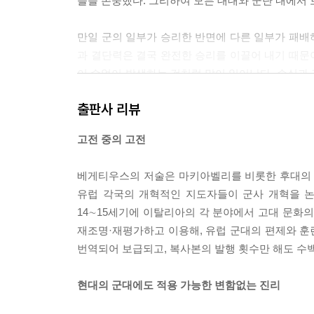
들을 존중했다. 그리하여 모든 대대와 군단 내에서 
옮긴이에 대해
만일 군의 일부가 승리한 반면에 다른 일부가 패배
과 결단력은 결국 완전한 승리를 이끌어 내기 때문
이 수없이 발생하는 것처럼 많이 일어난다. 손실과
을 떨칠 수 있다.
출판사 리뷰
--- 본문 중에서
고전 중의 고전
베게티우스의 저술은 마키아벨리를 비롯한 후대의 
유럽 각국의 개혁적인 지도자들이 군사 개혁을 논
14∼15세기에 이탈리아의 각 분야에서 고대 문화
재조명·재평가하고 이용해, 유럽 군대의 편제와 훈련
번역되어 보급되고, 복사본의 발행 횟수만 해도 수백
현대의 군대에도 적용 가능한 변함없는 진리