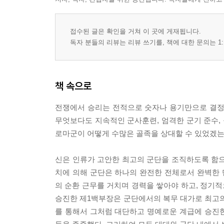
적절한 거리와 간격
기병의 배치
접수된 글은 확인을 거쳐 이 곳에 게재됩니다.
예비대의 중요성
독자 분들의 리뷰는 리뷰 쓰기를, 책에 대한 문의는 1:
장군과 예하 지휘관들의 위치
전투 중의 기동
쐐기와 톱
책 속으로
다양한 전투 대형
제5, 6, 7대형
전쟁에서 승리는 전적으로 숫자나 용기만으로 결정
적 도주의 촉진
무엇보다도 지속적인 군사훈련, 엄격한 군기 준수, 
철수 작전의 방법
로마군이 어떻게 수많은 골족을 상대할 수 있었겠는
철수 중의 기동
무장 전차와 상군
신은 인류가 고안한 최고의 군단을 조직하도록 함으
패배할 경우의 방책
치에 의해 군단은 하나의 완전한 전체로서 완벽한
보편적 금언
의 순환 근무를 거치며 경력을 쌓아야 하고, 정기적
승진한 제1백부장은 군단에서의 복무 대가로 최고의
해설
를 통해서 그처럼 대단하고 명예로운 계급에 승진
지은이에 대해