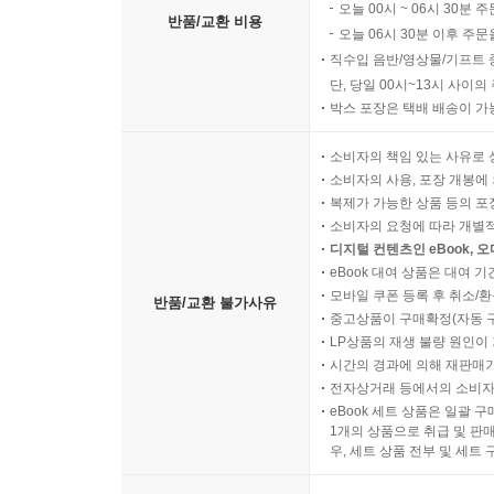
오늘 00시 ~ 06시 30분 
반품/교환 비용
오늘 06시 30분 이후 주문
직수입 음반/영상물/기프트 
단, 당일 00시~13시 사이
박스 포장은 택배 배송이 가
소비자의 책임 있는 사유로 
소비자의 사용, 포장 개봉에 
복제가 가능한 상품 등의 포장을 
소비자의 요청에 따라 개별
디지털 컨텐츠인 eBook, 
eBook 대여 상품은 대여 기
모바일 쿠폰 등록 후 취소/환
반품/교환 불가사유
중고상품이 구매확정(자동 
LP상품의 재생 불량 원인이 기
시간의 경과에 의해 재판매가
전자상거래 등에서의 소비자
eBook 세트 상품은 일괄 
1개의 상품으로 취급 및 판매
우, 세트 상품 전부 및 세트