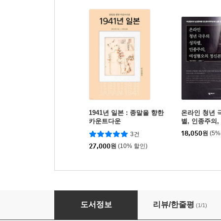
1941년 일본 : 종말을 향한
온라인 청년 
카운트다운
별, 인종주의
정신분석
18,050
원
(5%
3건
27,000
원
(10% 할인)
원서발췌 군사학 논고
도서정보
리뷰/한줄평
(1/1)