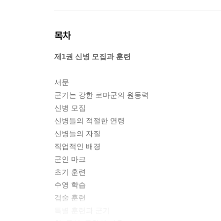
목차
제1권 신병 모집과 훈련
서문
군기는 강한 로마군의 원동력
신병 모집
신병들의 적절한 연령
신병들의 자질
직업적인 배경
군인 마크
초기 훈련
수영 학습
검술 훈련
특별 훈련과 군기