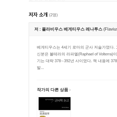
활, 투석, 투창의 이용
장전 창
저자 소개
뛰어넘기와 짐 운반
(2명)
고대 무기
전투 중의 병사들
저 :
플라비우스 베게티우스 레나투스
(Flaviu
진영 구축
기동 연습과 행군
베게티우스는 4세기 로마의 군사 저술가였다. 
행군
신분은 볼테라의 라파엘(Raphael of Volt
결론
기는 대략 378∼392년 사이였다. 책 내용에
발...
제2권 로마 군단의 조직
서문
군단과 원군의 차이
작가의 다른 상품
로마 군단의 부패 원인
군단의 편성
대대의 직무
군단의 장교들