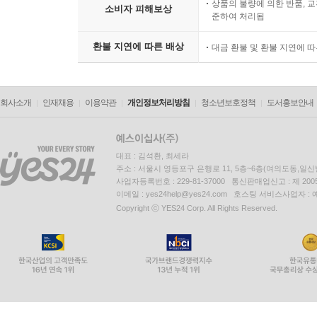
상품의 불량에 의한 반품, 교
소비자 피해보상
준하여 처리됨
환불 지연에 따른 배상
대금 환불 및 환불 지연에 
회사소개
인재채용
이용약관
개인정보처리방침
청소년보호정책
도서홍보안내
대표 : 김석환, 최세라
주소 : 서울시 영등포구 은행로 11, 5층~6층(여의도동,일신
사업자등록번호 : 229-81-37000 통신판매업신고 : 제 200
이메일 : yes24help@yes24.com 호스팅 서비스사업자 :
Copyright ⓒ YES24 Corp. All Rights Reserved.