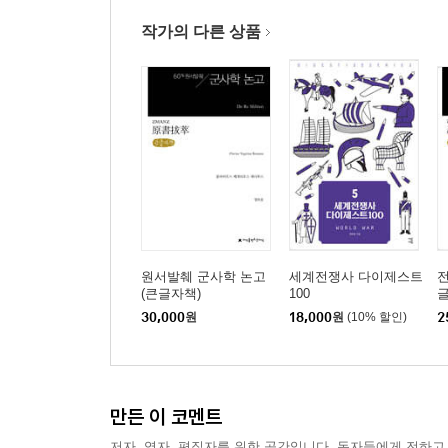
식량과 마초의 보급에 관한 주의사항
작가의 다른 상품
반란 예방 방법
적 가까이에서의 행군
접근로에 대한 보안 유지
방어 방법의 다양성
하천 건너기
야영의 법칙
수비의 임무
전투 작전 계획의 동기
사기의 향상
원서발췌 군사학 논고
세계전쟁사 다이제스트
전
신병과 훈련 부족 병사들을 다루는 방법
(큰글자책)
100
적에 대한 공격
30,000
원
18,000
원
(10% 할인)
2
고대 훈련의 부활
전면적 교전을 위한 준비
전투 직전 병사들의 감정
전장의 선택
만든 이 코멘트
전투 대열
저자, 역자, 편집자를 위한 공간입니다. 독자들에게 전하고