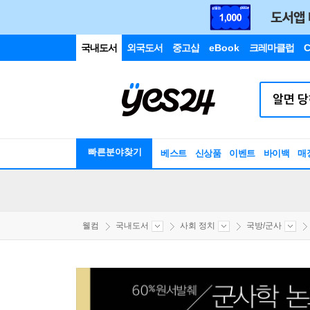
국내도서
외국도서
중고샵
eBook
크레마클럽
C
빠른분야찾기
베스트
신상품
이벤트
바이백
매
웰컴
국내도서
사회 정치
국방/군사