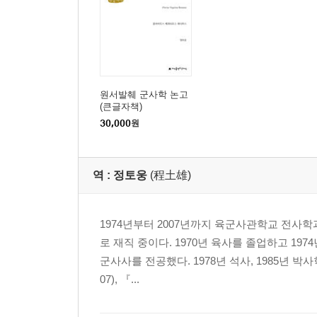
직공들의 감독관
병사들의 호민관
보병 백인 부대와 부대기
군단의 기병 부대들
군단의 전투 대형
원서발췌 군사학 논고
(큰글자책)
방패에 새긴 병사의 이름
30,000
원
기록과 회계
병사들의 급료 저축
군단에서의 승진
역 :
정토웅
(程土雄)
군단의 군악대
병사들의 훈련
군단의 장비와 도구들
1974년부터 2007년까지 육군사관학교 전사
로 재직 중이다. 1970년 육사를 졸업하고 
제3권 전투를 위한 부대 배치
군사사를 전공했다. 1978년 석사, 1985년 박
07), 『...
서문
건강 유지 방법