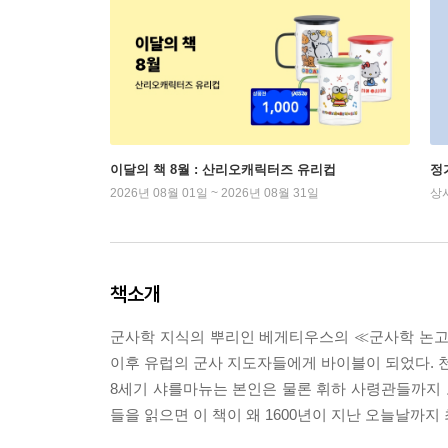
이달의 책 8월 : 산리오캐릭터즈 유리컵
정
2026년 08월 01일 ~ 2026년 08월 31일
상
책소개
군사학 지식의 뿌리인 베게티우스의 ≪군사학 논고
이후 유럽의 군사 지도자들에게 바이블이 되었다. 천
8세기 샤를마뉴는 본인은 물론 휘하 사령관들까지 
들을 읽으면 이 책이 왜 1600년이 지난 오늘날까지