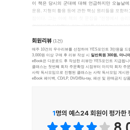
이 책은 당시의 군대에 대해 언급하지만 오늘날에
운용, 지형의 활용 등에 관한 핵심 원리들을 포함하
점이다. 그는 아예 책의 첫 문장을 “전쟁에서 승
것이다”로 시작했다. 이는 군대를 양성하는 나라라
회원리뷰
상세한 그림으로 보는 고대 군사제도
(1건)
매주 10건의 우수리뷰를 선정하여 YES포인트 3만원을 드
3,000원 이상 구매 후 리뷰 작성 시
일반회원 300원, 마니아
군사학은 한 사람의 대가가 만드는 것이 아니고 또
eBook은 다운로드 후 작성한 리뷰만 YES포인트 지급됩니
군사학 이론가들의 예리한 분석들을 집대성하여 이
클래스는 첫번째 회차 주문확정 시점부터 마지막 회차 주문
것이다. 그리고 그가 집대성한 모든 군사제도를 상
사락 독서모임으로 진행된 클래스는 사락 독서모임 게시판
살펴볼 수 있다.
eBook 페이백, CD/LP, DVD/Blu-ray, 패션 및 판매금
1
명의 예스24 회원이 평가한
8.