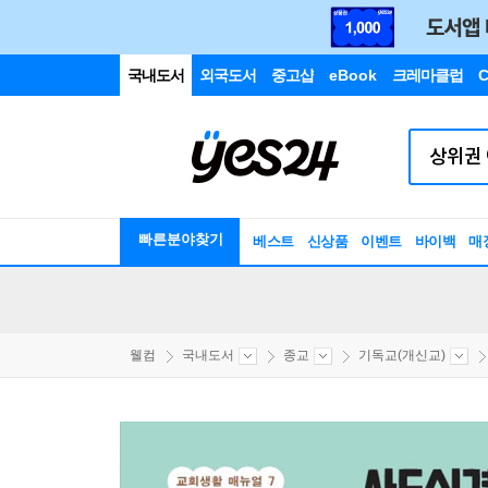
국내도서
외국도서
중고샵
eBook
크레마클럽
C
빠른분야찾기
베스트
신상품
이벤트
바이백
매
웰컴
국내도서
종교
기독교(개신교)