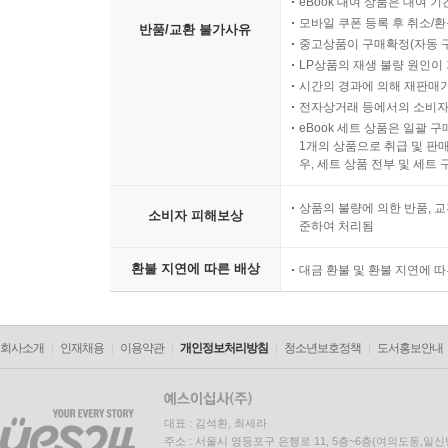
eBook 대여 상품은 대여 기
모바일 쿠폰 등록 후 취소/환
반품/교환 불가사유
중고상품이 구매확정(자동 
LP상품의 재생 불량 원인이 기
시간의 경과에 의해 재판매가
전자상거래 등에서의 소비자
eBook 세트 상품은 일괄 
1개의 상품으로 취급 및 판매
우, 세트 상품 전부 및 세트
상품의 불량에 의한 반품, 교
소비자 피해보상
준하여 처리됨
환불 지연에 따른 배상
대금 환불 및 환불 지연에 
회사소개
인재채용
이용약관
개인정보처리방침
청소년보호정책
도서홍보안내
대표 : 김석환, 최세라
주소 : 서울시 영등포구 은행로 11, 5층~6층(여의도동,일신