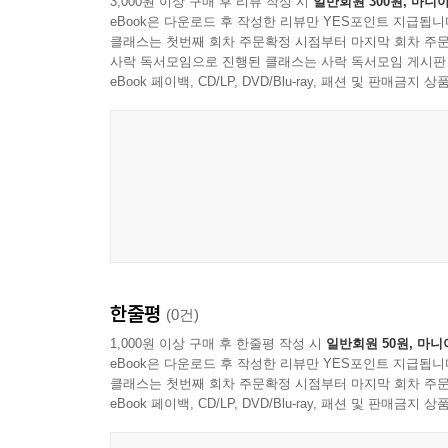
3,000원 이상 구매 후 리뷰 작성 시
일반회원 300원, 마니아
신앙의 첫걸음을 떼는 분들에게는 든든한 안내서가,
eBook은 다운로드 후 작성한 리뷰만 YES포인트 지급됩니
책 한 권을 통해 여러분의 신앙 여정에 은혜와 평
클래스는 첫번째 회차 주문확정 시점부터 마지막 회차 주문
사락 독서모임으로 진행된 클래스는 사락 독서모임 게시판
주요 특징 및 내용
eBook 페이백, CD/LP, DVD/Blu-ray, 패션 및 판매금
입체적인 해설: 각 주제의 역사적 배경, 신학적 의
새 신자 맞춤형 언어: 신학교 교수이자 목회 현
돕습니다.
풍성한 나눔의 장: 각 장 끝에 '나눔 질문'을 배
검증된 신학적 기초: 건전한 개혁주의 신학을 바탕
저자 서문
한줄평
(0건)
예배 의식의 구성과 내용은 교단과 교회마다 다른 
1,000원 이상 구매 후 한줄평 작성 시
일반회원 50원, 마니
eBook은 다운로드 후 작성한 리뷰만 YES포인트 지급됩니
교회는 그것들을 예배의 필수 요소로 보아 주일 공예
클래스는 첫번째 회차 주문확정 시점부터 마지막 회차 주문
eBook 페이백, CD/LP, DVD/Blu-ray, 패션 및 판매금
그런데, 사도신경, 주기도문, 십계명이 무엇일까
예배의 필수 요소로 여길까요? 각각이 담고 있는