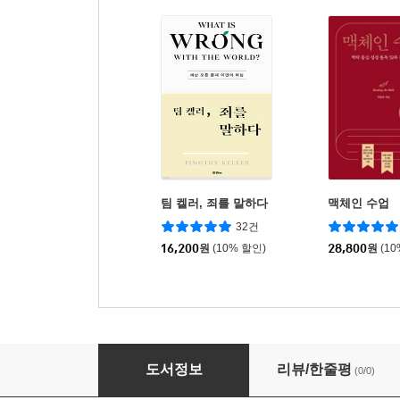
팀 켈러, 죄를 말하다
맥체인 수업
32건
16,200
원
(10% 할인)
28,800
원
(1
사도신경, 주기도문, 십계명을 알려 주세요!
도서정보
리뷰/한줄평
(0/0)