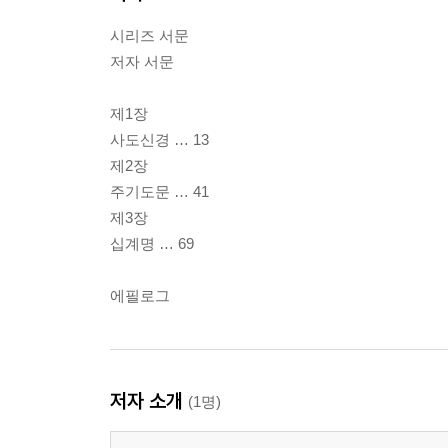
시리즈 서문
저자 서문
제1장
사도신경 … 13
제2장
주기도문 … 41
제3장
십계명 … 69
에필로그
저자 소개
(1명)