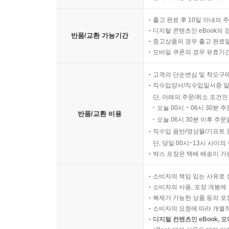
출고 완료 후 10일 이내의 
디지털 콘텐츠인 eBook의 
반품/교환 가능기간
중고상품의 경우 출고 완료일
모바일 쿠폰의 경우 유효기간(
고객의 단순변심 및 착오구
직수입양서/직수입일서중 일
단, 아래의 주문/취소 조건인
오늘 00시 ~ 06시 30분 
반품/교환 비용
오늘 06시 30분 이후 주문
직수입 음반/영상물/기프트 
단, 당일 00시~13시 사이
박스 포장은 택배 배송이 가
소비자의 책임 있는 사유로 
소비자의 사용, 포장 개봉에 
복제가 가능한 상품 등의 포장을 
소비자의 요청에 따라 개별
디지털 컨텐츠인 eBook, 