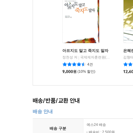
아프지도 말고 죽지도 말자
은혜
정천성 저
국제제자훈련원(DMI)
김형태
|
4건
9,000
원
(10% 할인)
12,6
배송/반품/교환 안내
배송 안내
예스24 배송
배송 구분
배송비 : 2,500원