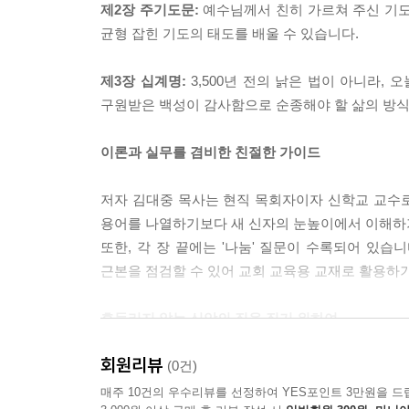
제2장 주기도문:
예수님께서 친히 가르쳐 주신 기도
균형 잡힌 기도의 태도를 배울 수 있습니다.
제3장 십계명:
3,500년 전의 낡은 법이 아니라,
구원받은 백성이 감사함으로 순종해야 할 삶의 방식
이론과 실무를 겸비한 친절한 가이드
저자 김대중 목사는 현직 목회자이자 신학교 교수
용어를 나열하기보다 새 신자의 눈높이에서 이해하기
또한, 각 장 끝에는 '나눔' 질문이 수록되어 있습
근본을 점검할 수 있어 교회 교육용 교재로 활용하
흔들리지 않는 신앙의 집을 짓기 위하여
회원리뷰
성경의 요약본이자 기독교 메시지의 근본인 이 세 
(0건)
대로 살고, 주기도문의 정신으로 기도하며, 십계명
매주 10건의 우수리뷰를 선정하여 YES포인트 3만원을 드