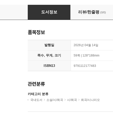
픽스버스 AI드라마 대본집 적월(赤月), 여화(黎花
도서정보
리뷰/한줄평
(0/0)
품목정보
발행일
2026년 04월 14일
쪽수, 무게, 크기
59쪽 | 128*188mm
ISBN13
9791112177483
관련분류
카테고리 분류
국내도서
소설/시/희곡
시/희곡
희곡/시나리오