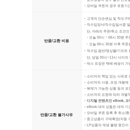
모바일 쿠폰의 경우 유효기간(
고객의 단순변심 및 착오구
직수입양서/직수입일서중 일
단, 아래의 주문/취소 조건인
오늘 00시 ~ 06시 30분 
반품/교환 비용
오늘 06시 30분 이후 주문
직수입 음반/영상물/기프트 
단, 당일 00시~13시 사이
박스 포장은 택배 배송이 가
소비자의 책임 있는 사유로 
소비자의 사용, 포장 개봉에 
복제가 가능한 상품 등의 포장을 
소비자의 요청에 따라 개별
디지털 컨텐츠인 eBook, 
eBook 대여 상품은 대여 기
모바일 쿠폰 등록 후 취소/환
반품/교환 불가사유
중고상품이 구매확정(자동 
LP상품의 재생 불량 원인이 기