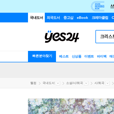
국내도서
외국도서
중고샵
eBook
크레마클럽
C
빠른분야찾기
베스트
신상품
이벤트
바이백
매
웰컴
국내도서
소설/시/희곡
시/희곡