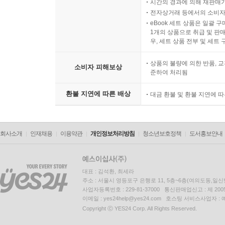
시간의 경과에 의해 재판매가
전자상거래 등에서의 소비자
eBook 세트 상품은 일괄 
1개의 상품으로 취급 및 판매
우, 세트 상품 전부 및 세트
상품의 불량에 의한 반품, 교
소비자 피해보상
준하여 처리됨
환불 지연에 따른 배상
대금 환불 및 환불 지연에 
회사소개
인재채용
이용약관
개인정보처리방침
청소년보호정책
도서홍보안내
대표 : 김석환, 최세라
주소 : 서울시 영등포구 은행로 11, 5층~6층(여의도동,일신
사업자등록번호 : 229-81-37000 통신판매업신고 : 제 200
이메일 : yes24help@yes24.com 호스팅 서비스사업자 :
Copyright ⓒ YES24 Corp. All Rights Reserved.