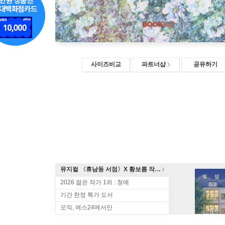
사이즈비교
파트너샵
공유하기
뮤지컬 〈휴남동 서점〉X 황보름 작가 북토크
2026 젊은 작가 1위 : 청예
기간 한정 특가 도서
오직, 예스24에서만