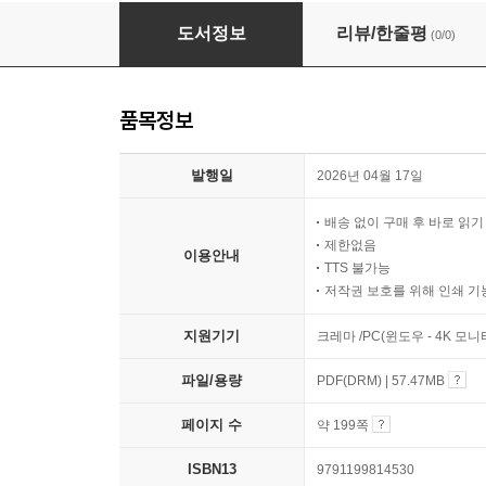
SKILL LEVEL UP Revit 관리자
도서정보
리뷰/한줄평
(0/0)
품목정보
발행일
2026년 04월 17일
배송 없이 구매 후 바로 읽
제한없음
이용안내
TTS 불가능
저작권 보호를 위해 인쇄 기
지원기기
크레마 /PC(윈도우 - 4K 모
파일/용량
PDF(DRM) | 57.47MB
페이지 수
약 199쪽
ISBN13
9791199814530