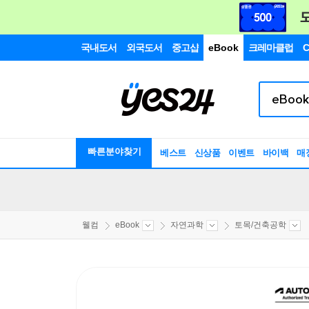
국내도서
외국도서
중고샵
eBook
크레마클럽
C
빠른분야찾기
베스트
신상품
이벤트
바이백
매
웰컴
eBook
자연과학
토목/건축공학