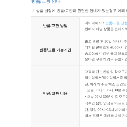
반품/교환 안내
※ 상품 설명에 반품/교환과 관련한 안내가 있는경우 아래 
마이페이지 >
반품/교환 신청
반품/교환 방법
판매자 배송 상품은 판매자와
출고 완료 후 10일 이내의 
디지털 콘텐츠인 eBook의 
반품/교환 가능기간
중고상품의 경우 출고 완료일
모바일 쿠폰의 경우 유효기간(
고객의 단순변심 및 착오구
직수입양서/직수입일서중 일
단, 아래의 주문/취소 조건인
오늘 00시 ~ 06시 30분 
반품/교환 비용
오늘 06시 30분 이후 주문
직수입 음반/영상물/기프트 
단, 당일 00시~13시 사이
박스 포장은 택배 배송이 가