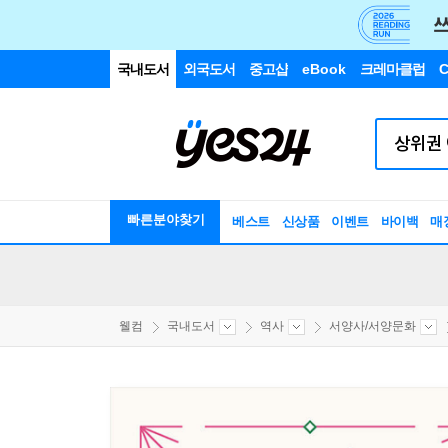
국내도서
외국도서
중고샵
eBook
크레마클럽
C
빠른분야찾기
베스트
신상품
이벤트
바이백
매
웰컴
국내도서
역사
서양사/서양문화