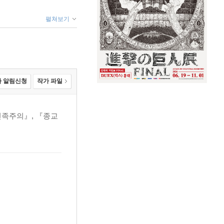
펼쳐보기
 알림신청
작가 파일
민족주의』, 『종교