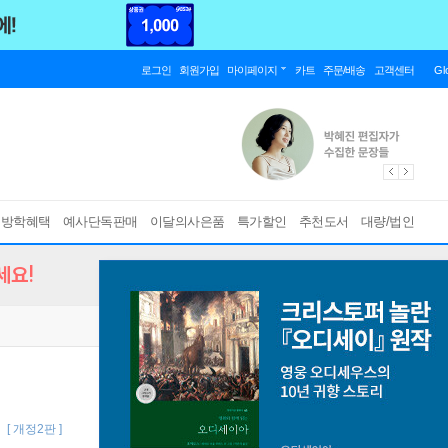
로그인
회원가입
마이페이지
카트
주문/배송
고객센터
Gl
름방학혜택
예사단독판매
이달의사은품
특가할인
추천도서
대량/법인
세요!
기
[ 개정2판 ]