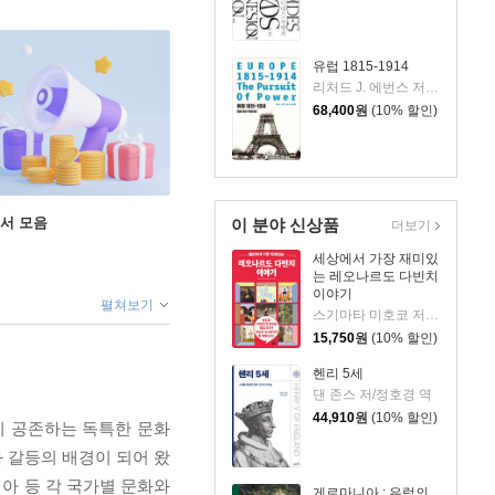
유럽 1815-1914
리처드 J. 에번스 저/김남섭 역
68,400
원
(10% 할인)
도서 모음
이 분야 신상품
더보기
세상에서 가장 재미있
는 레오나르도 다빈치
이야기
펼쳐보기
스기마타 미호코 저/서수지 역
15,750
원
(10% 할인)
헨리 5세
댄 존스 저/정호경 역
44,910
원
(10% 할인)
이 공존하는 독특한 문화
 갈등의 배경이 되어 왔
비아 등 각 국가별 문화와
게르마니아 : 유럽의