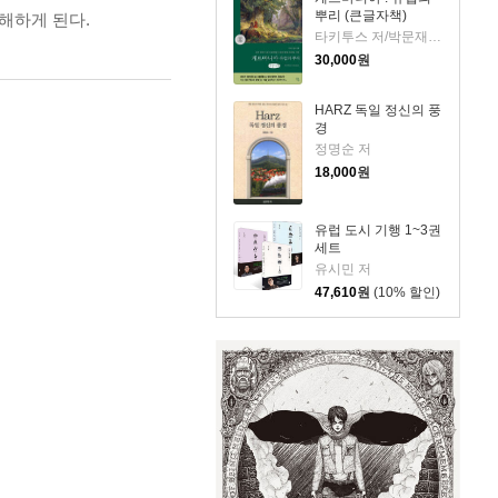
뿌리 (큰글자책)
해하게 된다.
타키투스 저/박문재 역
30,000
원
HARZ 독일 정신의 풍
경
정명순 저
18,000
원
유럽 도시 기행 1~3권
세트
유시민 저
47,610
원
(10% 할인)