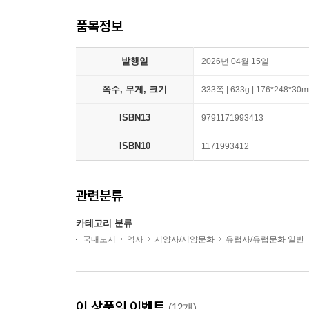
품목정보
발행일
2026년 04월 15일
쪽수, 무게, 크기
333쪽 | 633g | 176*248*30
ISBN13
9791171993413
ISBN10
1171993412
관련분류
카테고리 분류
국내도서
역사
서양사/서양문화
유럽사/유럽문화 일반
이 상품의 이벤트
(12개)