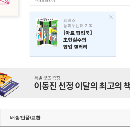
판매요청하기
프랑스
퐁피두센터 기획
[아트 팝업북]
초현실주의
팝업 갤러리
배송/반품/교환