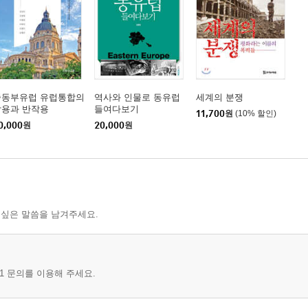
중동부유럽 유럽통합의
역사와 인물로 동유럽
세계의 분쟁
작용과 반작용
들여다보기
11,700
원
(10% 할인)
0,000
원
20,000
원
 싶은 말씀을 남겨주세요.
1 문의를 이용해 주세요.