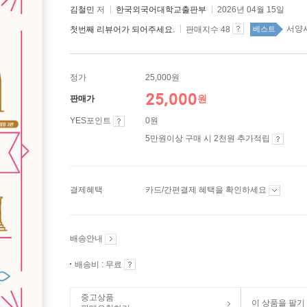
김철민
저
한국외국어대학교출판부
2026년 04월 15일
서양사
첫번째 리뷰어가 되어주세요.
판매지수 48
베스트
정가
25,000원
25,000
원
판매가
YES포인트
0원
5만원이상 구매 시 2천원 추가적립
결제혜택
카드/간편결제 혜택을 확인하세요
배송안내
배송비 : 무료
중고상품
이 상품을 팔기