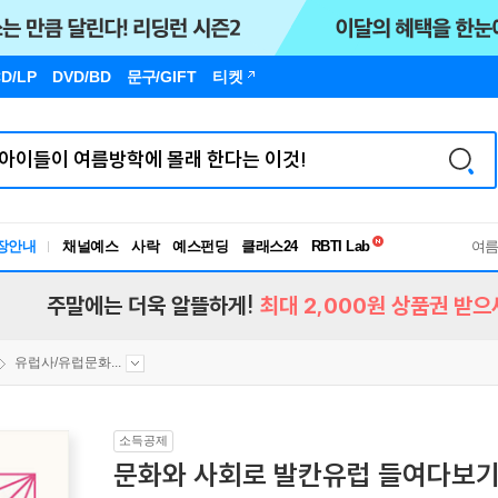
D/LP
DVD/BD
문구
/GIFT
티켓
독서유형검사
RBTI Lab
장안내
채널예스
사락
예스펀딩
클래스24
여
독서유형검사
주말에는 더욱 알뜰하게!
최대 2,000원 상품권 받으
유럽사/유럽문화...
소득공제
문화와 사회로 발칸유럽 들여다보