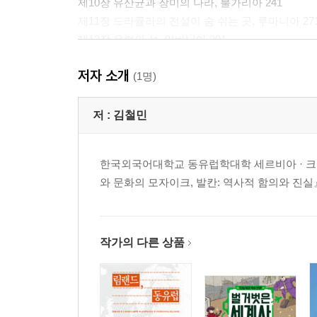
제10장 유산균과 장미의 나라, 불가리아 241
제11장 드라큘라의 전설이 숨 쉬는 곳, 루마니아 27
제12장 유럽의 섬, 알바니아 301
저자 소개
참고문헌 325
(1명)
저 :
김철민
한국외국어대학교 동유럽학대학 세르비아 · 크
와 문화의 모자이크, 발칸: 역사적 함의와 진
작가의 다른 상품