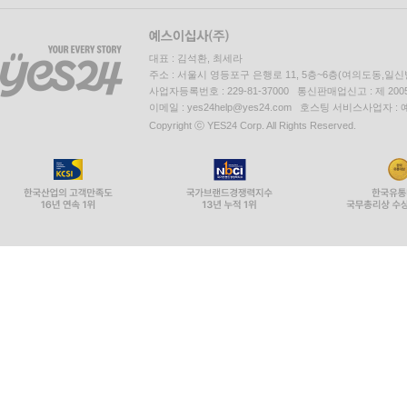
대표 : 김석환, 최세라
주소 : 서울시 영등포구 은행로 11, 5층~6층(여의도동,일신
사업자등록번호 : 229-81-37000 통신판매업신고 : 제 200
이메일 : yes24help@yes24.com 호스팅 서비스사업자 :
Copyright ⓒ YES24 Corp. All Rights Reserved.