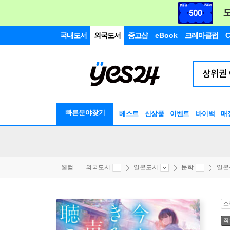
국내도서
외국도서
중고샵
eBook
크레마클럽
C
빠른분야찾기
베스트
신상품
이벤트
바이백
매
웰컴
외국도서
일본도서
문학
일본
소
직