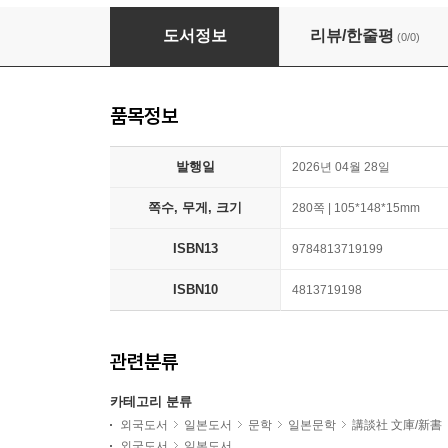
今夜,きみの聲が聽こえる -この雨が止む前に-
도서정보
리뷰/한줄평
(0/0)
품목정보
발행일
2026년 04월 28일
쪽수, 무게, 크기
280쪽 | 105*148*15mm
ISBN13
9784813719199
ISBN10
4813719198
관련분류
카테고리 분류
외국도서
일본도서
문학
일본문학
講談社 文庫/新書
외국도서
일본도서