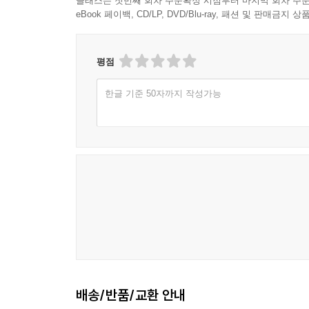
클래스는 첫번째 회차 주문확정 시점부터 마지막 회차 주문
eBook 페이백, CD/LP, DVD/Blu-ray, 패션 및 판매금
평점
한글 기준 50자까지 작성가능
배송/반품/교환 안내