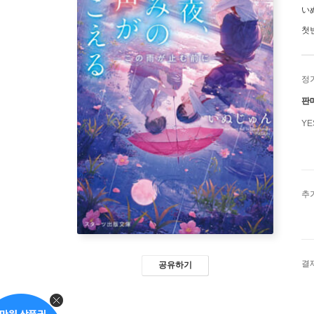
い
첫
정
판
Y
추
결
공유하기