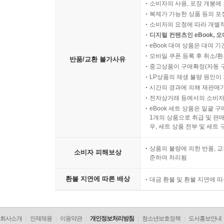
소비자의 사용, 포장 개봉에 
복제가 가능한 상품 등의 포장을 
소비자의 요청에 따라 개별
디지털 컨텐츠인 eBook, 
eBook 대여 상품은 대여 기
모바일 쿠폰 등록 후 취소/환
반품/교환 불가사유
중고상품이 구매확정(자동 
LP상품의 재생 불량 원인이 기
시간의 경과에 의해 재판매가
전자상거래 등에서의 소비자
eBook 세트 상품은 일괄 
1개의 상품으로 취급 및 판매
우, 세트 상품 전부 및 세트
상품의 불량에 의한 반품, 교
소비자 피해보상
준하여 처리됨
환불 지연에 따른 배상
대금 환불 및 환불 지연에 
회사소개
인재채용
이용약관
개인정보처리방침
청소년보호정책
도서홍보안내