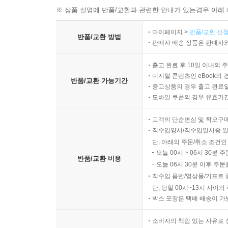
※ 상품 설명에 반품/교환과 관련한 안내가 있는경우 아래 
마이페이지 >
반품/교환 신청
반품/교환 방법
판매자 배송 상품은 판매자와
출고 완료 후 10일 이내의 
디지털 콘텐츠인 eBook의 
반품/교환 가능기간
중고상품의 경우 출고 완료일
모바일 쿠폰의 경우 유효기간(
고객의 단순변심 및 착오구
직수입양서/직수입일서중 일
단, 아래의 주문/취소 조건인
오늘 00시 ~ 06시 30분 
반품/교환 비용
오늘 06시 30분 이후 주문
직수입 음반/영상물/기프트 
단, 당일 00시~13시 사이
박스 포장은 택배 배송이 가
소비자의 책임 있는 사유로 