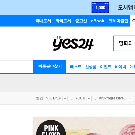
국내도서
외국도서
중고샵
eBook
크레마클럽
C
빠른분야찾기
베스트
신상품
이벤트
바이백
매
웰컴
CD/LP
ROCK
Art/Progressive...