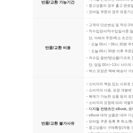
반품/교환 가능기간
중고상품의 경우 출고 완료일
모바일 쿠폰의 경우 유효기간(
고객의 단순변심 및 착오구
직수입양서/직수입일서중 일
단, 아래의 주문/취소 조건인
오늘 00시 ~ 06시 30분 
반품/교환 비용
오늘 06시 30분 이후 주문
직수입 음반/영상물/기프트 
단, 당일 00시~13시 사이
박스 포장은 택배 배송이 가
소비자의 책임 있는 사유로 
소비자의 사용, 포장 개봉에 
복제가 가능한 상품 등의 포장을 
소비자의 요청에 따라 개별
디지털 컨텐츠인 eBook, 
eBook 대여 상품은 대여 기
모바일 쿠폰 등록 후 취소/환
반품/교환 불가사유
중고상품이 구매확정(자동 