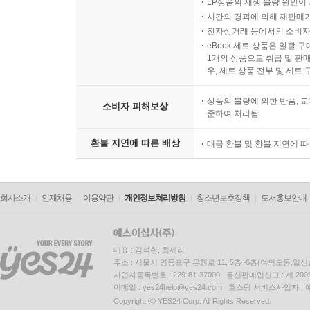
LP상품의 재생 불량 원인이 기
시간의 경과에 의해 재판매가
전자상거래 등에서의 소비자
eBook 세트 상품은 일괄 
1개의 상품으로 취급 및 판매
우, 세트 상품 전부 및 세트
상품의 불량에 의한 반품, 교
소비자 피해보상
준하여 처리됨
환불 지연에 따른 배상
대금 환불 및 환불 지연에 
회사소개
인재채용
이용약관
개인정보처리방침
청소년보호정책
도서홍보안내
대표 : 김석환, 최세라
주소 : 서울시 영등포구 은행로 11, 5층~6층(여의도동,일신
사업자등록번호 : 229-81-37000 통신판매업신고 : 제 200
이메일 : yes24help@yes24.com 호스팅 서비스사업자 :
Copyright ⓒ YES24 Corp. All Rights Reserved.