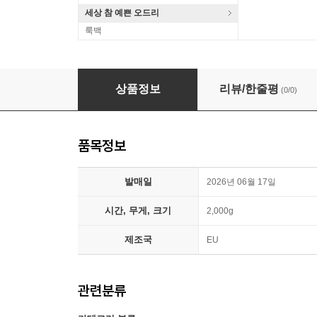
세상 참 예쁜 오드리
룩백
Pink Floyd (핑크 플로이드) - 8-Tracks [LP]
상품정보
리뷰/한줄평
(0/0)
품목정보
발매일
2026년 06월 17일
시간, 무게, 크기
2,000g
제조국
EU
관련분류