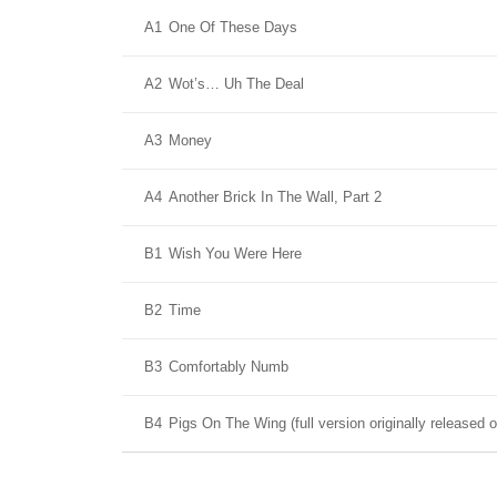
A1
One Of These Days
A2
Wot’s… Uh The Deal
A3
Money
A4
Another Brick In The Wall, Part 2
B1
Wish You Were Here
B2
Time
B3
Comfortably Numb
B4
Pigs On The Wing (full version originally released o