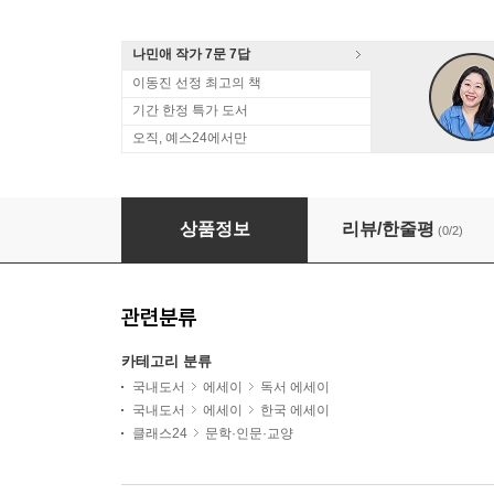
나민애 작가 7문 7답
이동진 선정 최고의 책
기간 한정 특가 도서
오직, 예스24에서만
[RBTI] SABF 책여사와 독서로 마음의 낙차를
상품정보
리뷰/한줄평
(0/2)
관련분류
카테고리 분류
국내도서
에세이
독서 에세이
국내도서
에세이
한국 에세이
클래스24
문학·인문·교양