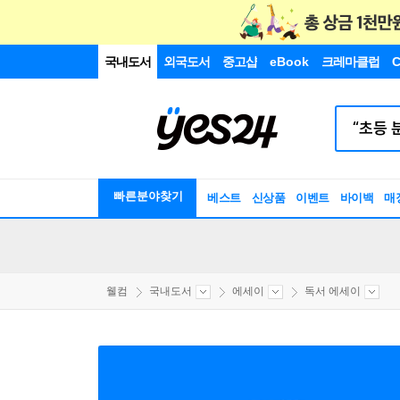
국내도서
외국도서
중고샵
eBook
크레마클럽
C
빠른분야찾기
베스트
신상품
이벤트
바이백
매
웰컴
국내도서
에세이
독서 에세이