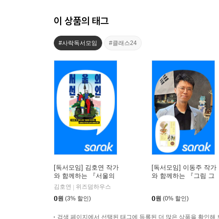
이 상품의 태그
#사락독서모임
#클래스24
[독서모임] 김호연 작가
[독서모임] 이동주 작가
와 함께하는 『서울의
와 함께하는 『그림 그
선인』 북토크
리는 과학자』 읽기
김호연
위즈덤하우스
|
0
원
(3% 할인)
0
원
(0% 할인)
검색 페이지에서 선택된 태그에 등록된 더 많은 상품을 확인해 