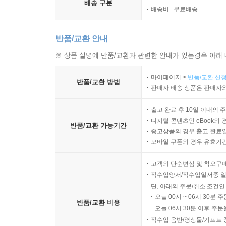
배송 구분
배송비 : 무료배송
반품/교환 안내
※ 상품 설명에 반품/교환과 관련한 안내가 있는경우 아래 
마이페이지 >
반품/교환 신청
반품/교환 방법
판매자 배송 상품은 판매자와
출고 완료 후 10일 이내의 
디지털 콘텐츠인 eBook의 
반품/교환 가능기간
중고상품의 경우 출고 완료일
모바일 쿠폰의 경우 유효기간(
고객의 단순변심 및 착오구
직수입양서/직수입일서중 일
단, 아래의 주문/취소 조건인
오늘 00시 ~ 06시 30분 
반품/교환 비용
오늘 06시 30분 이후 주문
직수입 음반/영상물/기프트 