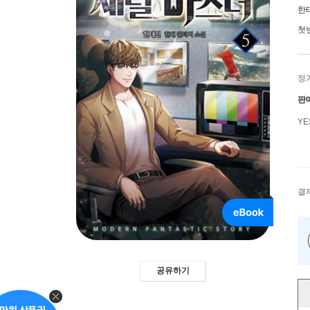
한
첫
정
판
Y
결
공유하기