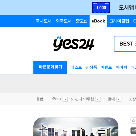
국내도서
외국도서
중고샵
eBook
크레마클럽
C
빠른분야찾기
베스트
신상품
이벤트
바이백
매
웰컴
eBook
판타지/무협
현대
소장
소
eB