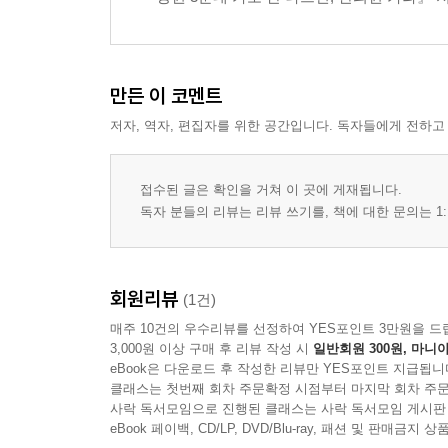
3부. 호흡기 & 면역 질환
비염 (알레르기성 포함) 139
만든 이 코멘트
축농증 (부비동염) 147
저자, 역자, 편집자를 위한 공간입니다. 독자들에게 전하고
천식 158
감기, 잦은 기침 166
만성피로증후군 176
접수된 글은 확인을 거쳐 이 곳에 게재됩니다.
독자 분들의 리뷰는 리뷰 쓰기를, 책에 대한 문의는 1:
4부. 피부 & 알레르기 질환
아토피 피부염 192
회원리뷰
(1건)
건선 209
매주 10건의 우수리뷰를 선정하여 YES포인트 3만원을 드
두드러기 220
3,000원 이상 구매 후 리뷰 작성 시
일반회원 300원, 마니아
여드름 240
eBook은 다운로드 후 작성한 리뷰만 YES포인트 지급됩니
클래스는 첫번째 회차 주문확정 시점부터 마지막 회차 주문
탈모 254
사락 독서모임으로 진행된 클래스는 사락 독서모임 게시판
eBook 페이백, CD/LP, DVD/Blu-ray, 패션 및 판매금
5부. 여성 질환