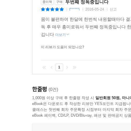
두번째 정독중입니다
종이책
구매
우울, 불안장애 363
t******i
2026-05-24
신고
|
|
|
ADHD (주의력결핍과잉행동장애) 368
몸이 불편하여 한달에 한번씩 내원할때마다 결
틱장애, 뚜렛증후군 372
독 후 매우 흥미로워서 두번째 정독중입니다 
치매 예방, 인지저하 376
깁니다
더보기
8부. 기타
이 리뷰가 도움이 되었나요?
비만, 체형교정 381
1
한줄평
(0건)
1,000원 이상 구매 후 한줄평 작성 시
일반회원 50원, 마니
eBook은 다운로드 후 작성한 리뷰만 YES포인트 지급됩니
클래스는 첫번째 회차 주문확정 시점부터 마지막 회차 주문
eBook 페이백, CD/LP, DVD/Blu-ray, 패션 및 판매금