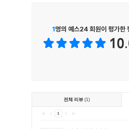
생리통 283
생리불순 290
1
명의 예스24 회원이 평가한
갱년기증후군 298
불임 (여성) 305
10.
자궁근종 / 자궁내막증 311
6부. 남성 질환
만성전립선염 317
조루, 발기부전 326
불임 (남성) 332
성기능저하 338
전체 리뷰
(1)
7부. 정신 · 신경 질환
1
불면증 348