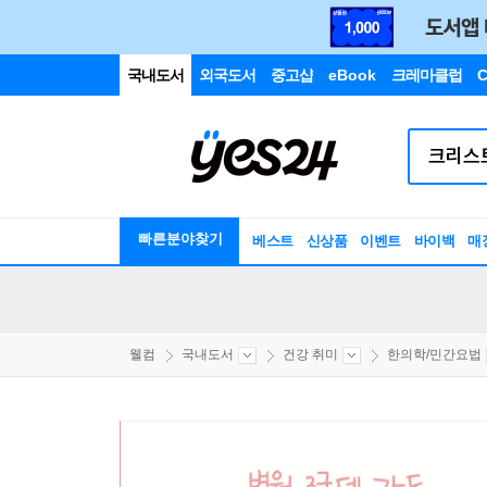
국내도서
외국도서
중고샵
eBook
크레마클럽
C
빠른분야찾기
베스트
신상품
이벤트
바이백
매
웰컴
국내도서
건강 취미
한의학/민간요법