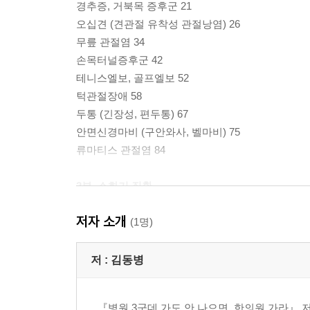
경추증, 거북목 증후군 21
오십견 (견관절 유착성 관절낭염) 26
무릎 관절염 34
손목터널증후군 42
테니스엘보, 골프엘보 52
턱관절장애 58
두통 (긴장성, 편두통) 67
안면신경마비 (구안와사, 벨마비) 75
류마티스 관절염 84
2부. 소화기 질환
저자 소개
위염, 역류성식도염 90
(1명)
과민성대장증후군 97
변비 106
저 :
김동병
설사, 만성장염 119
식욕부진 128
『병원 3군데 가도 안 나으면, 한의원 가라』 