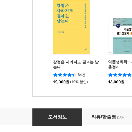
감정은 사라져도 결과는 남
약품생화학ㆍ
는다
총정리
64건
15,300
원
(10% 할인)
16,000
원
병원 3군데 가도 안 나으면, 한의원 가라
도서정보
리뷰/한줄평
(1/0)