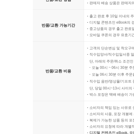
판매자 배송 상품은 판매자와
출고 완료 후 10일 이내의 
디지털 콘텐츠인 eBook의 
반품/교환 가능기간
중고상품의 경우 출고 완료일
모바일 쿠폰의 경우 유효기간(
고객의 단순변심 및 착오구
직수입양서/직수입일서중 일
단, 아래의 주문/취소 조건인
오늘 00시 ~ 06시 30분 
반품/교환 비용
오늘 06시 30분 이후 주문
직수입 음반/영상물/기프트 
단, 당일 00시~13시 사이
박스 포장은 택배 배송이 가
소비자의 책임 있는 사유로 
소비자의 사용, 포장 개봉에 
복제가 가능한 상품 등의 포장을 
소비자의 요청에 따라 개별
디지털 컨텐츠인 eBook, 