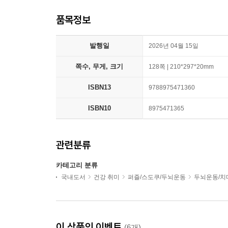
품목정보
발행일
2026년 04월 15일
쪽수, 무게, 크기
128쪽 | 210*297*20mm
ISBN13
9788975471360
ISBN10
8975471365
관련분류
카테고리 분류
국내도서
건강 취미
퍼즐/스도쿠/두뇌운동
두뇌운동/치
이 상품의 이벤트
(6개)