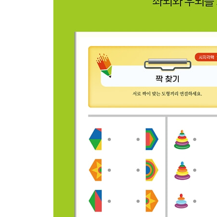
무게 알아보기 105
따라 그리기 106
퍼즐 추론하기 107
릴레이 암산하기 108
액체의 흐름 알기 109
공간 구성하기 110
저울 무게 비교하기 111
가격 계산하기 112
계산하기 113
전체 그림 알기 114
퍼즐 맞추기 115
가로세로 낱말 맞추기 116
가로세로 낱말 맞추기 117
퍼즐 맞추기 118
계산하기 119
해답 120