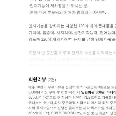
·인지기능이 저하됨을 느끼시는 분.
·혼자 계신 부모님의 치매가 염려되는 자녀분.
인지기능을 강화하는 다양한 120여 개의 문제들을 균
기억력, 집중력, 시지각력, 공간지각능력, 언어능력
있도록 120여 개의 다양한 문제를 균형 있게 다뤘습
도형의 빈 공간을 채우며 전체와 부분을 파악하는 시
전개도를 보며 입체모양을 추론하며 공간지각력을 키
회전하는 도형의 모양을 추론하는 사고조직력 키우는
제안된 숫자를 사용하여 식을 완성하며 계산능력 키우
회원리뷰
외출하는 순서를 생각하며 문제해결능력 키우는 활동
(2건)
매주 10건의 우수리뷰를 선정하여 YES포인트 3만원을 드
3,000원 이상 구매 후 리뷰 작성 시
일반회원 300원, 마니아
다양한 활동을 수행하는 어르신들이 지루하거나 어
eBook은 다운로드 후 작성한 리뷰만 YES포인트 지급됩니
별점으로 표시하여 낮은 활동부터 점차 자연스럽게 
클래스는 첫번째 회차 주문확정 시점부터 마지막 회차 주문
사락 독서모임으로 진행된 클래스는 사락 독서모임 게시판
치매에 대한 막연한 불안감에서 벗어나게 할 것입니
eBook 페이백, CD/LP, DVD/Blu-ray, 패션 및 판매금