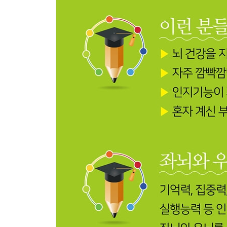
도형 완성하기 88
짝 찾기 89
규칙 알기 90
숫자 추론하기 91
숫자 더하기 92
사물 모양과 위치 기억하기 93
사물 모양과 위치 기억하기 94
퍼즐 완성하기 95
외출하기 순서 96
퍼즐 맞추기 97
규칙대로 색칠하기 98
계산하기 99
낱말 만들기 100
낱말 만들기 101
저울 무게 비교하기 102
위에서 본 모양 찾기 103
입체모형 추론하기 104