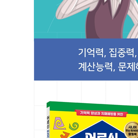
전체와 부분 알기 54
색의 조합과 균형 알기 55
어울리는 표현 찾기 56
어울리는 표현 찾기 57
방향 구분하기 58
위에서 본 모양 알기 59
선 더하고 빼기 60
색의 조합 알기 61
숫자로 길 만들기 62
보이지 않는 공간 추측하기 63
규칙 기억하기 64
과정 보고 결과 알기 65
숨은그림 찾기 66
형태 파악하기 67
대칭 추측하기 68
숫자 채워 넣기 69
도형 빼기 70
공통점 찾기 71