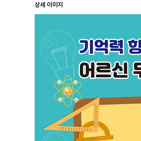
상세 이미지
시간 알기 21
숫자 비교하기 22
그림 완성하기 23
계절로 연상되는 사물 알기 24
계절로 연상되는 사물 알기 25
그림자로 사물 찾기 26
공간과 위치 알기 27
관계있는 것 28
대칭 위치 알기 29
순서대로 선 긋기 30
없어진 그림 찾기 31
블록 짝 찾기 32
문장 완성하기 33
회전하는 도형 34
블록 쌓기 35
짝 찾기 36
모양 결합하기 37