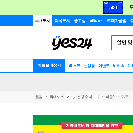
국내도서
외국도서
중고샵
eBook
크레마클럽
C
빠른분야찾기
베스트
신상품
이벤트
바이백
매
웰컴
국내도서
건강 취미
퍼즐/스도쿠/두...