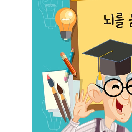
숫자 추론하기 38
입체도형 추론하기 39
전체 확인하기 40
도형과 사물 더하기 41
과정과 결과 알기 42
같은 그림 찾기 43
숫자 계산하기 44
규칙 찾기 45
도형의 규칙 알기 46
장소와 관계있는 물건 찾기 47
끝말잇기(2음절) 48
끝말잇기(3음절) 49
숫자 만들기 50
그림 채워 넣기 51
퍼즐 맞추기 52
규칙 기억하기 53