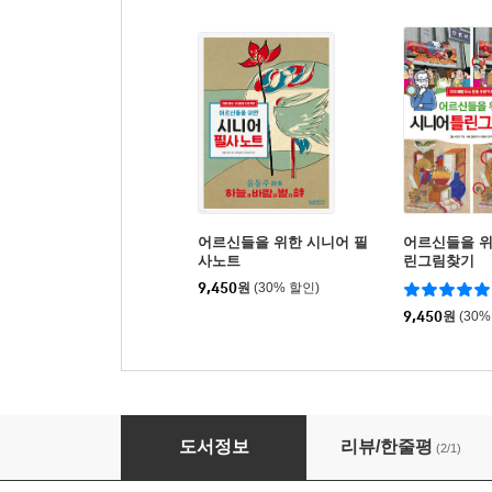
어르신들을 위한 시니어 필
어르신들을 위
사노트
린그림찾기
9,450
원
(30% 할인)
9,450
원
(30%
어르신 인지기능 강화 문제풀이
도서정보
리뷰/한줄평
(2/1)