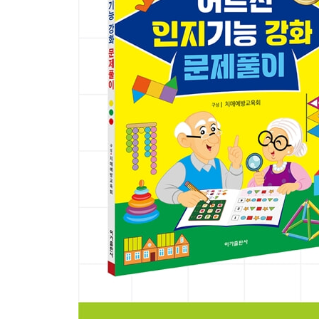
기억하고 계산하기 72
숨은그림 찾기 73
시간 알기 74
낱말과 낱말의 위치 기억하기 75
낱말과 낱말의 위치 기억하기 76
앞뒤 구분하기 77
대칭 모양 찾기 78
연산 완성하기 79
공간의 위치 알기 80
회전하는 도형 81
꽃 이름 맞추기 82
채소 이름 맞추기 83
기억나는 낱말 쓰기 84
같은 그림 위치 기억하기 85
같은 그림 위치 기억하기 86
요리 재료 알아보기 87