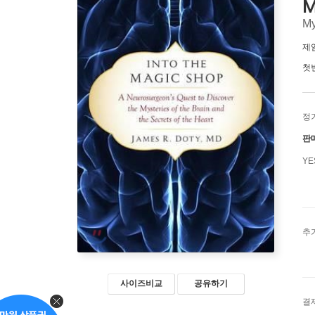
M
My
제
첫
정
판
Y
추
사이즈비교
공유하기
결