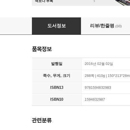
책보다 부록
Into the Magic Shop: A Neurosurgeon's Quest 
도서정보
리뷰/한줄평
(0/0)
품목정보
발행일
2016년 02월 02일
쪽수, 무게, 크기
288쪽 | 410g | 150*213*28
ISBN13
9781594632983
ISBN10
1594632987
관련분류