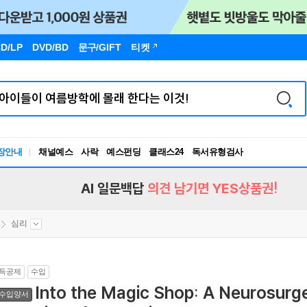
D/LP
DVD/BD
문구
/GIFT
티켓
장안내
채널예스
사락
예스펀딩
클래스24
독서유형검사
RBTI Lab
독서유형검사
AI 일문백답
의견 남기면 YES상품권!
심리
득공제
수입
Into the Magic Shop: A Neurosurge
수입양서