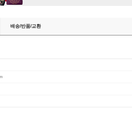
to Discover the Mysteries of the Brain and the Secrets of 
배송/반품/교환
mm