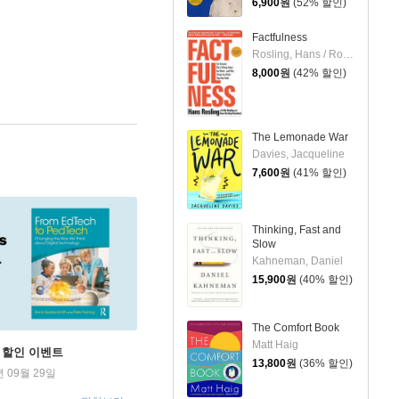
6,900
원
(52% 할인)
Factfulness
Rosling, Hans / Ronnlund, Anna Rosling / Rosling, Ola
8,000
원
(42% 할인)
The Lemonade War
Davies, Jacqueline
7,600
원
(41% 할인)
Thinking, Fast and
Slow
Kahneman, Daniel
15,900
원
(40% 할인)
The Comfort Book
Matt Haig
학기 할인 이벤트
13,800
원
(36% 할인)
년 09월 29일