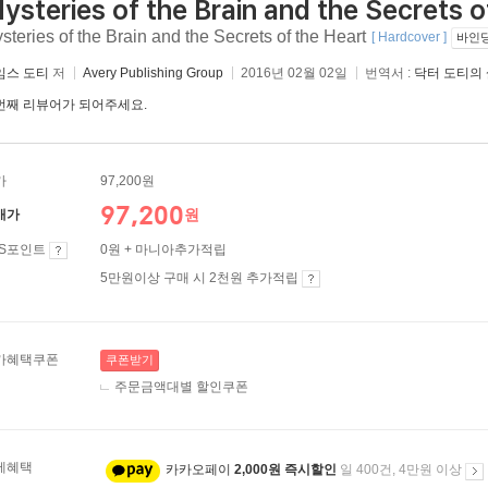
ysteries of the Brain and the Secrets o
steries of the Brain and the Secrets of the Heart
[ Hardcover ]
바인딩
임스 도티
저
Avery Publishing Group
2016년 02월 02일
번역서 :
닥터 도티의
번째 리뷰어가 되어주세요.
가
97,200원
97,200
원
매가
ES포인트
0원 + 마니아추가적립
5만원이상 구매 시 2천원 추가적립
가혜택쿠폰
쿠폰받기
주문금액대별 할인쿠폰
제혜택
카카오페이
2,000원 즉시할인
일 400건, 4만원 이상