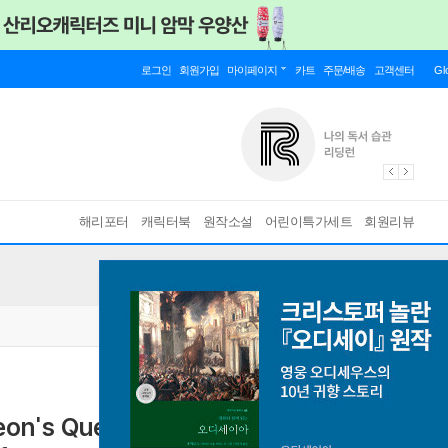
로그인
회원가입
마이페이지
카트
주문/배송
고객센터
Gl
해리포터
캐릭터북
원작소설
어린이특가세트
회원리뷰
on's Quest to Discover the