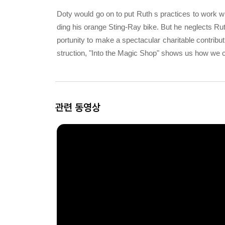
Doty would go on to put Ruth s practices to work wi
ding his orange Sting-Ray bike. But he neglects Ruth
portunity to make a spectacular charitable contributio
struction, "Into the Magic Shop" shows us how we c
관련 동영상