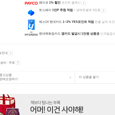
페이코
1% 할인
포인트 결제시
토스페이
1만P 추첨 적립
+ 생애첫결제 3천원
예스24 현대카드
1~3% YES포인트 적립
전월 실적 조건
현대백화점카드
앱카드 발급시 1만원 상품권
신규발급
송안내
송비 : 무료
중고상품
이 상품을 팔기
판매요청하기