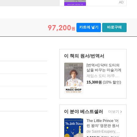
AD
the Heart
97,200
카트에 넣기
바로구매
원
이 책의 원서/번역서
[번역서] 닥터 도티의
삶을 바꾸는 마술가게
제임스 도티 저/주민아 역
15,300
원
(10% 할인)
이 분야 베스트셀러
더보기
The Little Prince '어
린 왕자' 영문판 원서
de Saint-Exupery, Antoine / de Saint-Exupery, Antoine