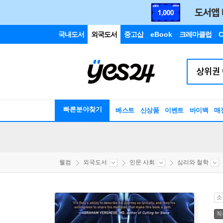
국내도서
외국도서
중고샵
eBook
크레마클럽
C
빠른분야찾기
베스트
신상품
이벤트
바이백
매
웰컴
외국도서
인문 사회
심리와 철학
소
직