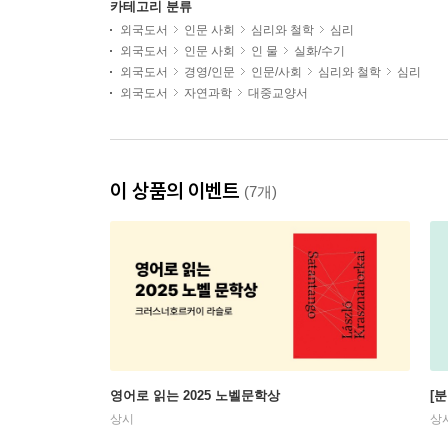
카테고리 분류
외국도서
인문 사회
심리와 철학
심리
외국도서
인문 사회
인 물
실화/수기
외국도서
경영/인문
인문/사회
심리와 철학
심리
외국도서
자연과학
대중교양서
이 상품의 이벤트
(7개)
영어로 읽는 2025 노벨문학상
[
상시
상