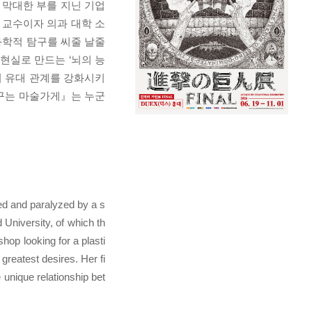
 막대한 부를 지닌 기업
 교수이자 의과 대학 소
 과학적 탐구를 씨줄 날줄
현실로 만드는 ‘뇌의 능
의 유대 관계를 강화시키
바꾸는 마술가게』는 누군
sed and paralyzed by a s
University, of which th
hop looking for a plasti
reatest desires. Her fi
 unique relationship bet