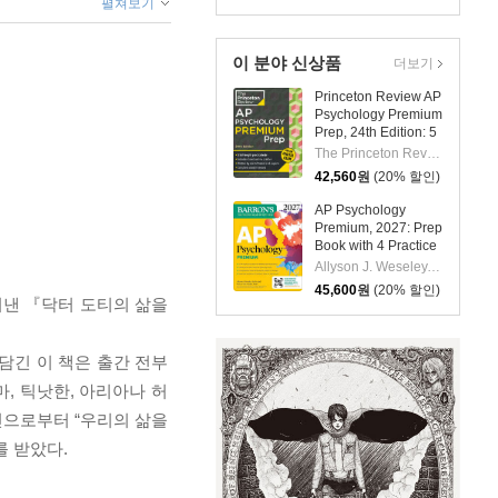
펼쳐보기
이 분야 신상품
더보기
Princeton Review AP
Psychology Premium
Prep, 24th Edition: 5
Practice Tests +
The Princeton Review
Digital Practice
42,560
원
(20% 할인)
Online + Content
Review
AP Psychology
Premium, 2027: Prep
Book with 4 Practice
Tests +
Allyson J. Weseley, Robert McEntarffer
Comprehensive
45,600
원
(20% 할인)
Review + Online
어낸 『닥터 도티의 삶을
Practice
담긴 이 책은 출간 전부
, 틱낫한, 아리아나 허
1인으로부터 “우리의 삶을
를 받았다.