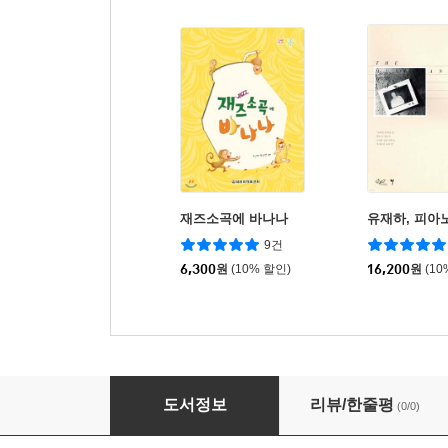
재즈소곡에 바나나
유재하, 피아
9건
6,300
원
(10% 할인)
16,200
원
(10
조젤리 펑크 피아노 2
도서정보
리뷰/한줄평
(0/0)