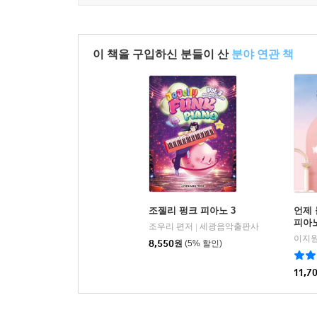
이 책을 구입하신 분들이 산
분야 연관 책
조젤리 펑크 피아노 3
언제 
피아노
조우리 편저
세광음악출판사
|
이지원
8,550
원
(5% 할인)
11,7