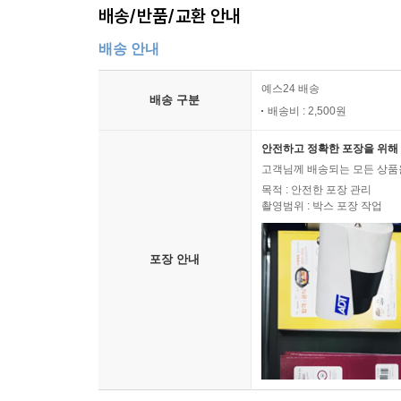
배송/반품/교환 안내
배송 안내
예스24 배송
배송 구분
배송비 : 2,500원
안전하고 정확한 포장을 위해 
고객님께 배송되는 모든 상품을
목적 : 안전한 포장 관리
촬영범위 : 박스 포장 작업
포장 안내