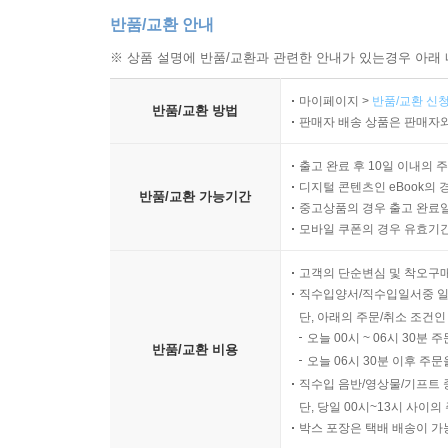
반품/교환 안내
※ 상품 설명에 반품/교환과 관련한 안내가 있는경우 아래 
마이페이지 >
반품/교환 신청
반품/교환 방법
판매자 배송 상품은 판매자와
출고 완료 후 10일 이내의 
디지털 콘텐츠인 eBook의 
반품/교환 가능기간
중고상품의 경우 출고 완료일
모바일 쿠폰의 경우 유효기간(
고객의 단순변심 및 착오구
직수입양서/직수입일서중 일
단, 아래의 주문/취소 조건인
오늘 00시 ~ 06시 30분 
반품/교환 비용
오늘 06시 30분 이후 주문
직수입 음반/영상물/기프트 
단, 당일 00시~13시 사이
박스 포장은 택배 배송이 가