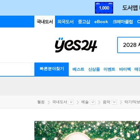
국내도서
외국도서
중고샵
eBook
크레마클럽
C
빠른분야찾기
베스트
신상품
이벤트
바이백
매
웰컴
국내도서
예술
음악
악기/악