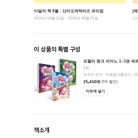
이달의 책 8월 : 산리오캐릭터즈 유리컵
[
2026년 08월 01일 ~ 2026년 08월 31일
소
이 상품의 특별 구성
조젤리 펑크 피아노 1~3권 세
3권
조우리 편저
세광음악출판사
2
|
|
25,650
원
(5% 할인)
카트에 넣기
책소개