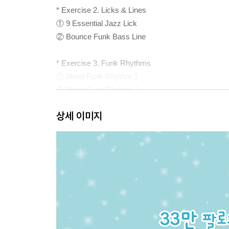
* Exercise 2. Licks & Lines
① 9 Essential Jazz Lick
② Bounce Funk Bass Line
* Exercise 3. Funk Rhythms
① 8beat Funk Rhythm 1
② 8beat Funk Rhythm 2
③ minor Funk Rhythm 1
상세 이미지
④ minor Funk Rhythm 2
⑤ minor Funk Rhythm 3
⑥ Blues Scale Funk Rhythm 1
⑦ Blues Scale Funk Rhythm 2
⑧ Pop Funk Rhythm 1
⑨ Pop Funk Rhythm 2
* Exercise 4. Jazz Funk Etude
① Smooth Jazz Funk