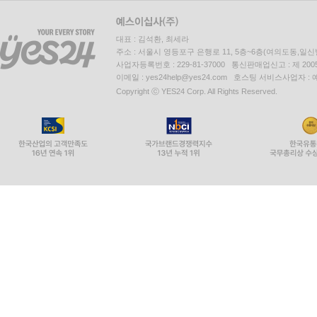
대표 : 김석환, 최세라
주소 : 서울시 영등포구 은행로 11, 5층~6층(여의도동,일신
사업자등록번호 : 229-81-37000 통신판매업신고 : 제 200
이메일 : yes24help@yes24.com 호스팅 서비스사업자 :
Copyright ⓒ YES24 Corp. All Rights Reserved.