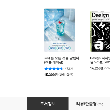
괴테는 모든 것을 말했다
Design 디자인
(여름 에디션)
월 575호 [202
14,250
원
(5%
472건
15,300
원
(10% 할인)
Design 디자인 (월간) : 4월 574호 [2026]
도서정보
리뷰/한줄평
(2/2)