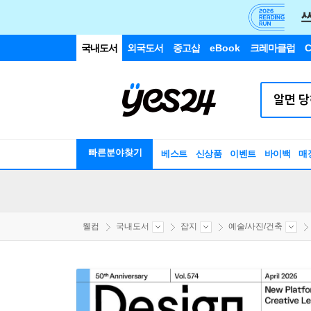
국내도서
외국도서
중고샵
eBook
크레마클럽
C
빠른분야찾기
베스트
신상품
이벤트
바이백
매
웰컴
국내도서
잡지
예술/사진/건축