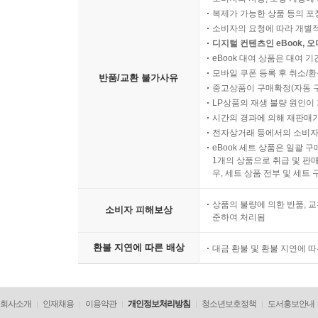
복제가 가능한 상품 등의 포장을 
소비자의 요청에 따라 개별
디지털 컨텐츠인 eBook, 
eBook 대여 상품은 대여 기
모바일 쿠폰 등록 후 취소/환
반품/교환 불가사유
중고상품이 구매확정(자동 
LP상품의 재생 불량 원인이 기
시간의 경과에 의해 재판매가
전자상거래 등에서의 소비자
eBook 세트 상품은 일괄 
1개의 상품으로 취급 및 판매
우, 세트 상품 전부 및 세트
상품의 불량에 의한 반품, 교
소비자 피해보상
준하여 처리됨
환불 지연에 따른 배상
대금 환불 및 환불 지연에 
회사소개
인재채용
이용약관
개인정보처리방침
청소년보호정책
도서홍보안내