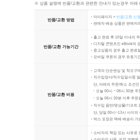
※ 상품 설명에 반품/교환과 관련한 안내가 있는경우 아래 
마이페이지 >
반품/교환 신청
반품/교환 방법
판매자 배송 상품은 판매자와
출고 완료 후 10일 이내의 
디지털 콘텐츠인 eBook의 
반품/교환 가능기간
중고상품의 경우 출고 완료일
모바일 쿠폰의 경우 유효기간(
고객의 단순변심 및 착오구
직수입양서/직수입일서중 일
단, 아래의 주문/취소 조건인
오늘 00시 ~ 06시 30분 
반품/교환 비용
오늘 06시 30분 이후 주문
직수입 음반/영상물/기프트 
단, 당일 00시~13시 사이
박스 포장은 택배 배송이 가
소비자의 책임 있는 사유로 
소비자의 사용, 포장 개봉에 