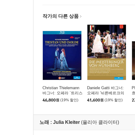
작가의 다른 상품
Christian Thielemann
Daniele Gatti 바그너:
P
바그너: 오페라 `트리스
오페라 '뉘른베르크의
흐
탄과 이졸데` (Wagner:
명가수' (Wagner: Die M
/
46,800
원
(19% 할인)
41,600
원
(19% 할인)
2
Opera `Tristan und Isol
eistersinger von Nurnb
말
de`)
erg)
노래 :
Julia Kleiter
(율리아 클라이터)