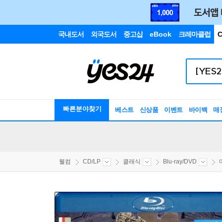
국내도서
외국도서
중고샵
eBook
크레마클럽
C
빠른분야찾기
베스트
신상품
이벤트
바이백
매
웰컴
CD/LP
클래식
Blu-ray/DVD