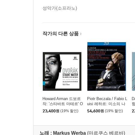
성악가(소프라노)
작가의 다른 상품
Howard Arman 드보르
Piotr Beczala / Fabio L
D
작: '스타바트 마테르' O
uisi 레하르: 미소의 나
향
p.58 (Dvorak: Stabat M
라 (Lehar: Das Land de
p
23,400
원
(19% 할인)
54,600
원
(19% 할인)
2
ater)
s Lachelns) 취리히 오
페라 오케스트라, 파비
오 루이지
노래 :
Markus Werba
(마르쿠스 베르바)