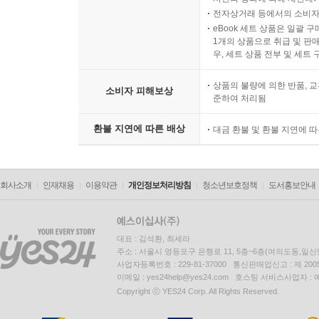
전자상거래 등에서의 소비자
eBook 세트 상품은 일괄 
1개의 상품으로 취급 및 판매
우, 세트 상품 전부 및 세트
상품의 불량에 의한 반품, 교
소비자 피해보상
준하여 처리됨
환불 지연에 따른 배상
대금 환불 및 환불 지연에 
회사소개
인재채용
이용약관
개인정보처리방침
청소년보호정책
도서홍보안내
대표 : 김석환, 최세라
주소 : 서울시 영등포구 은행로 11, 5층~6층(여의도동,일신
사업자등록번호 : 229-81-37000 통신판매업신고 : 제 200
이메일 : yes24help@yes24.com 호스팅 서비스사업자 :
Copyright ⓒ YES24 Corp. All Rights Reserved.