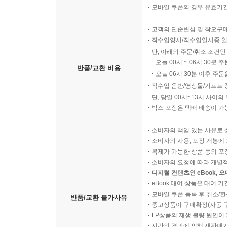
모바일 쿠폰의 경우 유효기간(
고객의 단순변심 및 착오구
직수입양서/직수입일서중 일
단, 아래의 주문/취소 조건인
오늘 00시 ~ 06시 30분 
반품/교환 비용
오늘 06시 30분 이후 주문
직수입 음반/영상물/기프트 
단, 당일 00시~13시 사이
박스 포장은 택배 배송이 가
소비자의 책임 있는 사유로 
소비자의 사용, 포장 개봉에 
복제가 가능한 상품 등의 포장을 
소비자의 요청에 따라 개별
디지털 컨텐츠인 eBook, 
eBook 대여 상품은 대여 기
모바일 쿠폰 등록 후 취소/환
반품/교환 불가사유
중고상품이 구매확정(자동 
LP상품의 재생 불량 원인이 기
시간의 경과에 의해 재판매가