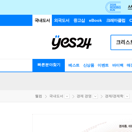
국내도서
외국도서
중고샵
eBook
크레마클럽
C
빠른분야찾기
베스트
신상품
이벤트
바이백
매
웰컴
국내도서
경제 경영
경제/경제학