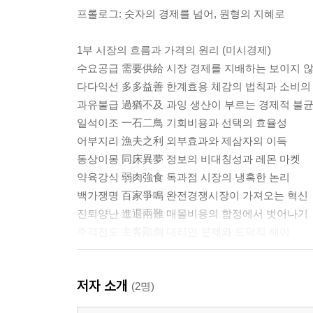
프롤로그: 숫자의 경제를 넘어, 원형의 지혜로
1부 시장의 흐름과 가격의 원리 (미시경제)
수요공급 需要供給 시장 경제를 지배하는 보이지 않
다다익선 多多益善 한계효용 체감의 법칙과 소비의
과유불급 過猶不及 과잉 생산이 부르는 경제적 불
일석이조 一石二鳥 기회비용과 선택의 효율성
어부지리 漁夫之利 외부효과와 제삼자의 이득
동상이몽 同床異夢 정보의 비대칭성과 레몬 마켓
약육강식 弱肉強食 독과점 시장의 냉혹한 논리
백가쟁명 百家爭鳴 완전경쟁시장이 가져오는 혁신
진퇴양난 進退兩難 매몰비용의 함정에서 벗어나기
주객전도 主客顚倒 대리인 문제와 도덕적 해이
2부 나라의 살림과 국가 정책 (거시경제)
저자 소개
부국강병 富國強兵 GDP와 국가 경제 성장의 지표
(2명)
상전벽해 桑田碧海 급격한 산업 구조의 변화