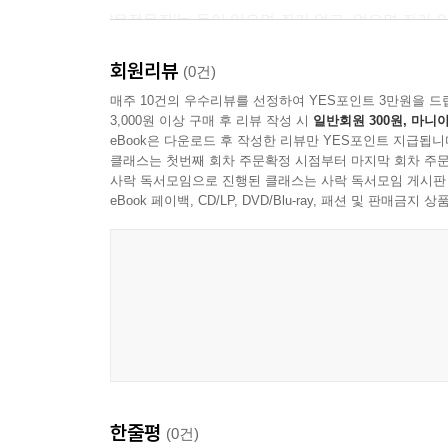
8부 미래 경제와 기술의 대전환 (기술 문명)
‘유전무죄’는 돈이 있으면 죄가 없고, 없으면 죄가
상전벽해 桑田碧海 AI와 자동화가 바꿀 일자리의 
영향을 미치는 현실을 투영한다. 노동과 복지를 논할
회원리뷰
환골탈태 換骨奪胎 디지털 트랜스포메이션의 급속
---p.218
(0건)
무용지물 無用之物 구시대 기술의 도태와 파괴적 
매주 10건의 우수리뷰를 선정하여 YES포인트 3만원을 드
허장성세 虛張聲勢 기술 거품과 닷컴 버블의 재림 
3,000원 이상 구매 후 리뷰 작성 시
일반회원 300원, 마니아
도원결의는 단순한 이해관계를 넘어 신의와 의(義)
eBook은 다운로드 후 작성한 리뷰만 YES포인트 지급됩니
전무후무 前無後無 데이터 독점과 거대 IT 기업의 
늘날, 이 고전적 단어는 가장 현대적인 현실적 요청이
클래스는 첫번째 회차 주문확정 시점부터 마지막 회차 주문
이무기 利武器 사이버 보안과 디지털 경제의 창과 
막강한 힘의 지향점을 묻는 근본적인 질문은 늘 기
사락 독서모임으로 진행된 클래스는 사락 독서모임 게시판
천재일우 千載一遇 가상 자산과 블록체인의 기회
---p.278
eBook 페이백, CD/LP, DVD/Blu-ray, 패션 및 판매금
개과천선 改過遷善 환경 파괴 경제에서 녹색 경제
만사형통 萬事亨通 초연결 사회의 네트워크 효과
도원결의 桃園結義 인간과 기술의 공존을 위한 윤
종심소욕 불유구 從心所欲 不踰矩 자유로운 시장과
법고창신 法古創新 과거를 통해 배우는 내일의 경
에필로그: 경제는 결국 인간이라는 아키타입의 기
한줄평
참고문헌
(0건)