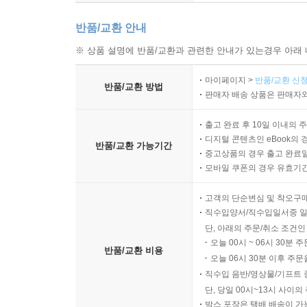
반품/교환 안내
※ 상품 설명에 반품/교환과 관련한 안내가 있는경우 아래 
마이페이지 >
반품/교환 신청
반품/교환 방법
판매자 배송 상품은 판매자와
출고 완료 후 10일 이내의 
디지털 콘텐츠인 eBook의 
반품/교환 가능기간
중고상품의 경우 출고 완료일
모바일 쿠폰의 경우 유효기간(
고객의 단순변심 및 착오구
직수입양서/직수입일서중 일
단, 아래의 주문/취소 조건인
오늘 00시 ~ 06시 30분 
반품/교환 비용
오늘 06시 30분 이후 주문
직수입 음반/영상물/기프트 
단, 당일 00시~13시 사이
박스 포장은 택배 배송이 가