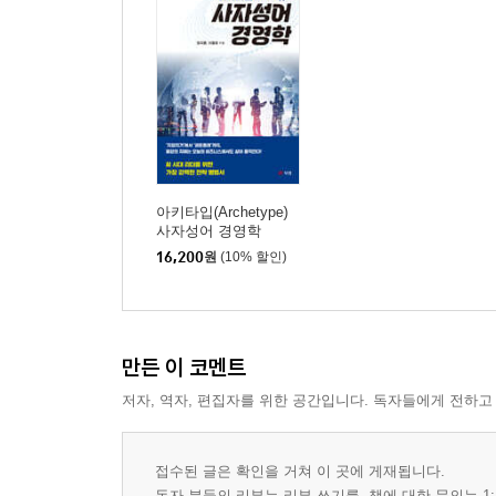
온고지신 溫故知新 혁신과 전통의 조화로운 경영
청출어람 靑出於藍 후발 주자의 추격과 시장 역전
동병상련 同病相憐 전략적 제휴와 M&A
읍참마속 泣斬馬謖 구조조정과 뼈를 깎는 경영 쇄
사분오열 四分五裂 조직 내 갈등과 비효율의 비용
염화미소 拈華微笑 브랜드 이미지와 고객 경험
좌고우면 左顧右眄 결정 장애가 부르는 기회 상실
토사구팽 兔死狗烹 플랫폼 경제와 공급자 소외 문
아키타입(Archetype)
고립무원 孤立無援 독자 규격과 갈라파고스 신드롬
사자성어 경영학
16,200
원
(10% 할인)
백년대계 百年大計 지속 가능한 경영과 ESG
6부 세계 경제와 글로벌 패권 (국제 경제)
원교근공 遠交近攻 자유무역협정(FTA)과 통상 전략
만든 이 코멘트
사면초가 四面楚歌 보호무역주의에 갇힌 수출 경제
저자, 역자, 편집자를 위한 공간입니다. 독자들에게 전하고
어부지리 漁夫之利 환율 전쟁 속에서 이득을 보는 
함흥차사 咸興差使 글로벌 공급망 병목 현상
파죽지세 破竹之勢 신흥 경제 대국의 부상
접수된 글은 확인을 거쳐 이 곳에 게재됩니다.
동상이몽 同床異夢 경제 공동체 내부의 이해관계 
독자 분들의 리뷰는 리뷰 쓰기를, 책에 대한 문의는 1: