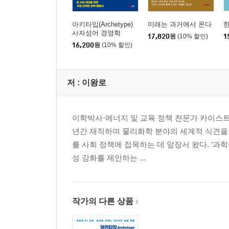
이심전심 以心傳心 시장의 기대 심리와 통화 정책
천고마비 天高馬肥 유동성 파티와 거품 경제
아키타입(Archetype)
미래는 과거에서 온다
독야청청 獨也靑靑 안전 자산으로의 자산 쏠림 현
사자성어 경영학
17,820
원
(10% 할인)
1
16,200
원
(10% 할인)
4부 투자의 정석과 인간의 심리 (투자 및 행동경제)
일확천금 一攫千金 투기와 투자의 한 끗 차이
저 :
이왕로
군계일학 群鷄一鶴 블루오션과 차별화 전략
부화뇌동 附和雷同 쏠림 현상과 군중 심리의 위험
조변석개 朝變夕改 변동성이 큰 시장에서의 대응
이학박사·에너지 및 교육 정책 전문가 카이스트
권토중래 捲土重來 손절매 이후 다시 기회를 노리는
년간 재직하며 물리화학 분야의 세계적 식견을 
지피지기 知彼知己 리스크 관리와 자기 객관화
를 사회 정책에 접목하는 데 앞장서 왔다. ‘과
각주구검 刻舟求劍 과거의 데이터에만 매몰된 투자
성 강화를 제안하는 ...
우생마사 牛生馬死 순리를 따르는 투자의 지혜
당랑거철 螳螂拒轍 시장의 거대한 흐름에 맞서지 
호시탐탐 虎視眈眈 가치 투자자의 기다림과 매수 
작가의 다른 상품
5부 기업의 경영과 생존 전략 (경영 경제)