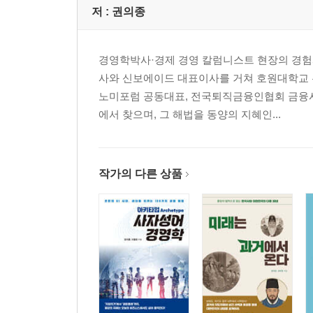
물가앙등 物價昂騰 인플레이션의 공포와 구매력 하
저 :
권의종
격화소양 隔靴搔癢실효성 없는 경기 부양 정책의 
십시일반 十匙一飯 조세 제도와 소득 재분배의 원
경영학박사·경제 경영 칼럼니스트 현장의 경험과
사필귀정 事必歸正 시장의 자정 작용과 보이지 않는
사와 신보에이드 대표이사를 거쳐 호원대학교 
조삼모사 朝三暮四 화폐 환상과 명목임금의 착각
노미포럼 공동대표, 전국퇴직금융인협회 금융시
풍전등화 風前燈火 국가 부도 위기와 외환 보유고
에서 찾으며, 그 해법을 동양의 지혜인...
새옹지마 塞翁之馬 경기 순환 곡선과 호불황의 교
유비무환 有備無患 재정 건전성과 미래를 위한 저
3부 돈의 길목과 금융의 세계 (화폐와 금융)
작가의 다른 상품
화룡점정 畵龍點睛 화폐의 가치를 완성하는 신용
금상첨화 錦上添花 복리의 마법과 자산 증식
사상누각 沙上樓閣 부채로 쌓아 올린 레버리지의 
낙화유수 落花流水 자금의 흐름과 유동성 공급
연쇄반응 連鎖反應 뱅크런과 금융 시스템의 붕괴
설상가상 雪上加霜 금리 인상과 가계 부채의 이중
전화위복 轉禍爲福 양적 완화와 경기 회복의 단초