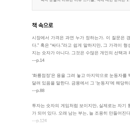
적반하장 賊反荷杖 환율 조작국 지정과 무역 보복
오월동주 吳越同舟 기후 위기 대응을 위한 국제 협
순망치한 唇亡齒寒 글로벌 경제의 상호 의존성
책 속으로
권불십년 權不十年 기축통화 패권의 역사적 변천
시장에서 가격은 과연 누가 정하는가. 이 질문은 
7부 노동과 복지, 공존의 경제 (노동/복지)
다.” 혹은 “싸다.”라고 쉽게 말하지만, 그 가격
유전무죄 有錢無罪 부의 양극화와 법적 불평등
지는 숫자가 아니다. 그것은 수많은 개인의 선택과 
무항산무항심 無恒産無恒心 기본소득과 경제적 안
---p.14
고진감래 苦盡甘來 인적 자본 축적과 교육 투자
동상이몽 同床異夢 노사 갈등과 협력의 균형점
‘화룡점정’은 용을 그려 놓고 마지막으로 눈동자를 
단사표음 簞食瓢飮 미니멀리즘과 소박한 소비 경제
달려 있음을 말한다. 금융에서 그 ‘눈동자’에 해당하
천차만별 千差萬別 임금 격차와 이중 노동 시장
---p.88
노마지지 老馬之智 고령화 사회와 숙련 노동의 가
살신성인 殺身成仁 사회적 기업과 공유 경제
투자는 숫자의 게임처럼 보이지만, 실제로는 자기 
안빈낙도 安貧樂道 경제적 성공과 삶의 질 사이의 
가 되어 있다. 오래 남는 부는, 늘 조용히 만들어진다
자업자득 自業自得 무분별한 복지가 초래하는 재정
---p.124