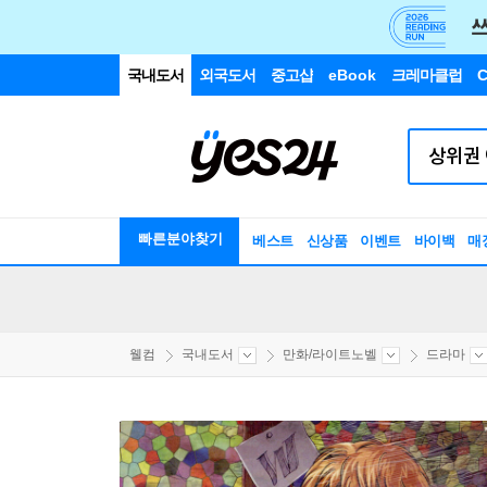
국내도서
외국도서
중고샵
eBook
크레마클럽
C
빠른분야찾기
베스트
신상품
이벤트
바이백
매
웰컴
국내도서
만화/라이트노벨
드라마