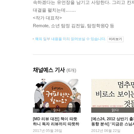
속하겠다는 유언장을 남기고 사망한다. 그리고 칸
대결을 펼치는데…….
<작가 대표작>
Remote, 소년 탐정 김전일, 탐정학원Q 등
책의 일부 내용을 미리 읽어보실 수 있습니다.
미리보기
채널예스 기사
(6개)
읽다
읽다
[MD 리뷰 대전] 책이 따뜻
[예스24, 2012 상반기 
하니 독자 리뷰까지 따뜻하
동향 분석] ‘지금은 스님
다
대’ 100위내 스님 저서가
2017년 05월 26일
2012년 06월 22일