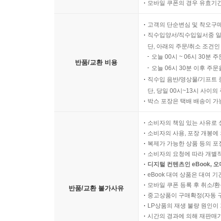
모바일 쿠폰의 경우 유효기간(
고객의 단순변심 및 착오구
직수입양서/직수입일서중 일
단, 아래의 주문/취소 조건인
오늘 00시 ~ 06시 30분 
반품/교환 비용
오늘 06시 30분 이후 주문
직수입 음반/영상물/기프트 
단, 당일 00시~13시 사이
박스 포장은 택배 배송이 가
소비자의 책임 있는 사유로 
소비자의 사용, 포장 개봉에 
복제가 가능한 상품 등의 포장을 
소비자의 요청에 따라 개별
디지털 컨텐츠인 eBook, 
eBook 대여 상품은 대여 기
모바일 쿠폰 등록 후 취소/환
반품/교환 불가사유
중고상품이 구매확정(자동 
LP상품의 재생 불량 원인이 기
시간의 경과에 의해 재판매가