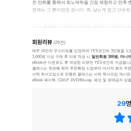
전 만화를 통해서 희노애락을 간접 체험하고 만족 
문제는 그 뿐이었던 겁니다. 즉, 남는게 없고 단순
신의 물방울은 만화의 장점을 최대한 이용하여 
해주고 있습니다. 하지만 지루하지는 않게..
회원리뷰
(29건)
와인의 향기와 맛에 대한 표현은 내 마음을 사로 잡
매주 10건의 우수리뷰를 선정하여 YES포인트 3만원을 드
사실은 좀 심하게 과장되었을 것같은 느낌도 들지만
3,000원 이상 구매 후 리뷰 작성 시
일반회원 300원, 마니아
eBook은 다운로드 후 작성한 리뷰만 YES포인트 지급됩니
클래스는 첫번째 회차 주문확정 시점부터 마지막 회차 주문
밝은 보라색 올드 로즈, 꽃다발이 아닌 백가지 꽃향
사락 독서모임으로 진행된 클래스는 사락 독서모임 게시판
하늘의 은혜를 한껏 받은 대지의 강인함이 영원한 잠
eBook 페이백, CD/LP, DVD/Blu-ray, 패션 및 판매금
중후한 기타와 묵직한 드럼으로 감싸는 듯한 파워풀
딸기밭, 수확할 무렵의 봄, 거기에 서 있는 아름다운
29
명
저는 술을 맛으로 먹은 적이 단 한번도 없지만 이러
술을 즐길 줄 아느냐 모르느냐는 중요치 않고 술이 