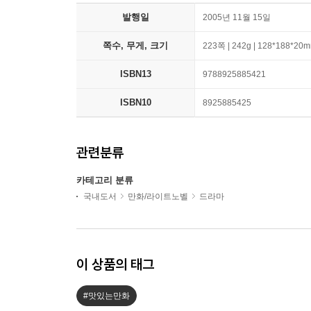
발행일
2005년 11월 15일
쪽수, 무게, 크기
223쪽 | 242g | 128*188*20
ISBN13
9788925885421
ISBN10
8925885425
관련분류
카테고리 분류
국내도서
만화/라이트노벨
드라마
이 상품의 태그
#맛있는만화