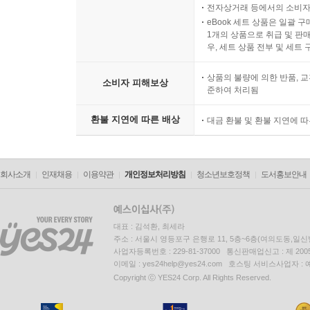
전자상거래 등에서의 소비자
eBook 세트 상품은 일괄 
1개의 상품으로 취급 및 판매
우, 세트 상품 전부 및 세트
상품의 불량에 의한 반품, 교
소비자 피해보상
준하여 처리됨
환불 지연에 따른 배상
대금 환불 및 환불 지연에 
회사소개
인재채용
이용약관
개인정보처리방침
청소년보호정책
도서홍보안내
대표 : 김석환, 최세라
주소 : 서울시 영등포구 은행로 11, 5층~6층(여의도동,일신
사업자등록번호 : 229-81-37000 통신판매업신고 : 제 200
이메일 : yes24help@yes24.com 호스팅 서비스사업자 :
Copyright ⓒ YES24 Corp. All Rights Reserved.