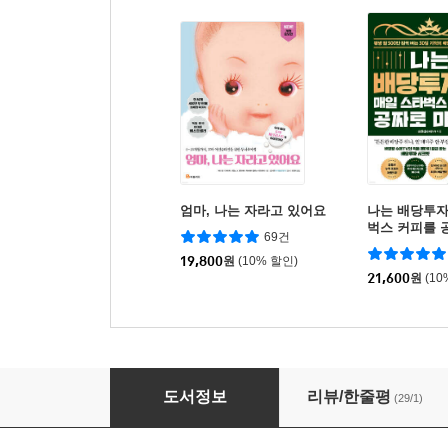
엄마, 나는 자라고 있어요
나는 배당투자
벅스 커피를 
69건
19,800
원
(10% 할인)
21,600
원
(10
신의 물방울 1
도서정보
리뷰/한줄평
(29/1)