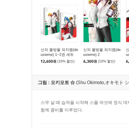
신의 물방울 되지엠(de
신의 물방울 되지엠(de
신
uxieme) 1~2권 세트
uxieme) 2
u
12,600
원
(10% 할인)
6,300
원
(10% 할인)
6
그림 :
오키모토 슈
(Shu Okimoto,オキモト
스무 살 때 습작을 시작해 스물 여섯에 정식
함께 콤비를 이루었다.