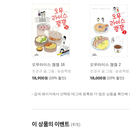
오무라이스 잼잼 16
오무라이스 잼잼 2
조경규 글,그림
송송책방
조경규 글,그림
송송책방
|
|
18,900
원
(10% 할인)
18,000
원
(10% 할인)
검색 페이지에서 선택된 태그에 등록된 더 많은 상품을 확인해 
이 상품의 이벤트
(4개)