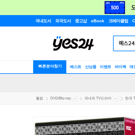
국내도서
외국도서
중고샵
eBook
크레마클럽
C
빠른분야찾기
베스트
신상품
이벤트
바이백
매
웰컴
DVD/Blu-ray
국내외 TV드라마
한국 