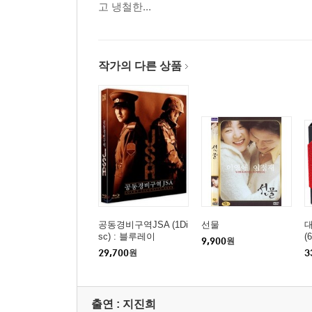
고 냉철한...
작가의 다른 상품
공동경비구역JSA (1Di
선물
대
sc) : 블루레이
(
9,900
원
29,700
원
3
출연 :
지진희