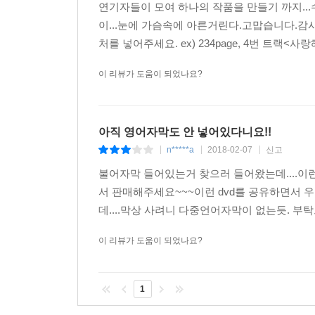
연기자들이 모여 하나의 작품을 만들기 까지..
이...눈에 가슴속에 아른거린다.고맙습니다.감사합
처를 넣어주세요. ex) 234page, 4번 트랙<사
이 리뷰가 도움이 되었나요?
아직 영어자막도 안 넣어있다니요!!
n*****a
2018-02-07
신고
|
|
|
불어자막 들어있는거 찾으러 들어왔는데....이
서 판매해주세요~~~이런 dvd를 공유하면서 우
데....막상 사려니 다중언어자막이 없는듯. 부탁
이 리뷰가 도움이 되었나요?
1