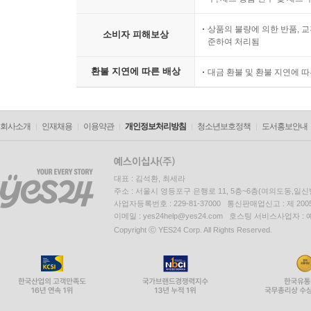
상품의 불량에 의한 반품, 교
소비자 피해보상
준하여 처리됨
환불 지연에 따른 배상
대금 환불 및 환불 지연에 
회사소개
인재채용
이용약관
개인정보처리방침
청소년보호정책
도서홍보안내
대표 : 김석환, 최세라
주소 : 서울시 영등포구 은행로 11, 5층~6층(여의도동,일신
사업자등록번호 : 229-81-37000 통신판매업신고 : 제 200
이메일 : yes24help@yes24.com 호스팅 서비스사업자 :
Copyright ⓒ YES24 Corp. All Rights Reserved.