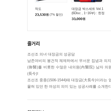
적도
대장금 박스세트 Vol.1
(6Disc , 1~16부) : 한정
23,530
원
(7% 할인)
판
33,000
원
줄거리
조선조 의녀 대장금의 성공담
남존여비의 봉건적 체제하에서 무서운 집념과 의지로
(御醫)를 비롯한 수많은 내의원(內醫院) 남자 의
(長今)!
조선조 중종(1506-1544)때 대장금(大長今)이라
뭍혀 있던 한 여성의 의미 있는 성공사례를 소개한다