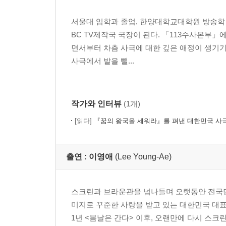
서울대 임학과 졸업, 한양대학교대학원 방송학 석사
BC TV제작국 국장이 된다. 「113수사본부
면서부터 차츰 사극에 대한 깊은 애정이 생기기
사극에서 발을 뺄...
작가와 인터뷰
(1개)
[읽다]
『꿈의 왕국을 세워라』를 펴낸 대한민국 사극의 산증인, <이
출연 :
이영애
(Lee Young-Ae)
스크린과 브라운관을 넘나들며 오랫동안 전국민
미지로 꾸준한 사랑을 받고 있는 대한민국 대표급
1년 <봄날은 간다> 이후, 오랜만에 다시 스크