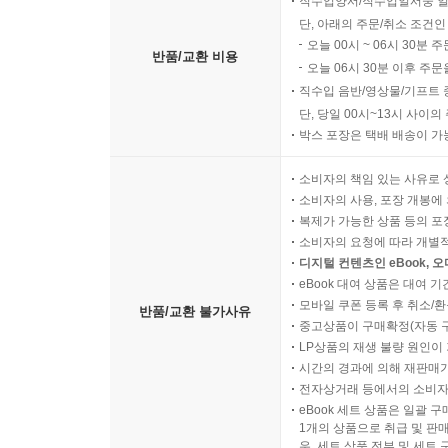
직수입양서/직수입일서중 일
단, 아래의 주문/취소 조건인
오늘 00시 ~ 06시 30분 
반품/교환 비용
오늘 06시 30분 이후 주문
직수입 음반/영상물/기프트 
단, 당일 00시~13시 사이
박스 포장은 택배 배송이 가
소비자의 책임 있는 사유로 
소비자의 사용, 포장 개봉에 
복제가 가능한 상품 등의 포장을 
소비자의 요청에 따라 개별
디지털 컨텐츠인 eBook, 
eBook 대여 상품은 대여 기
모바일 쿠폰 등록 후 취소/환
반품/교환 불가사유
중고상품이 구매확정(자동 
LP상품의 재생 불량 원인이 기
시간의 경과에 의해 재판매가
전자상거래 등에서의 소비자
eBook 세트 상품은 일괄 
1개의 상품으로 취급 및 판매
우, 세트 상품 전부 및 세트