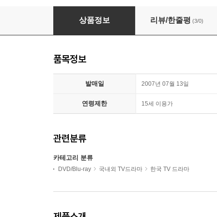
대장금 전편 박스세트 (19 Disc)
상품정보
리뷰/한줄평
(3/0)
품목정보
발매일
2007년 07월 13일
연령제한
15세 이용가
관련분류
카테고리 분류
DVD/Blu-ray
국내외 TV드라마
한국 TV 드라마
제품소개