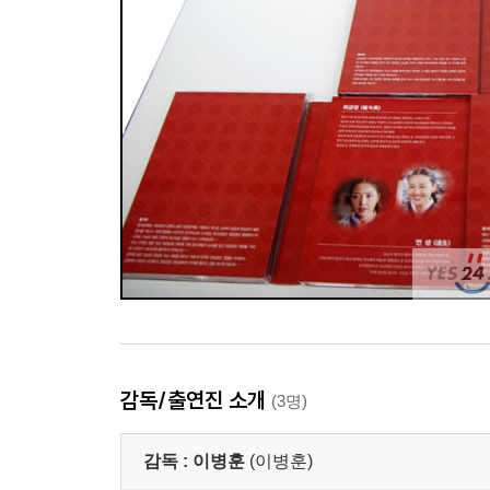
감독/출연진 소개
(3명)
감독 :
이병훈
(이병훈)