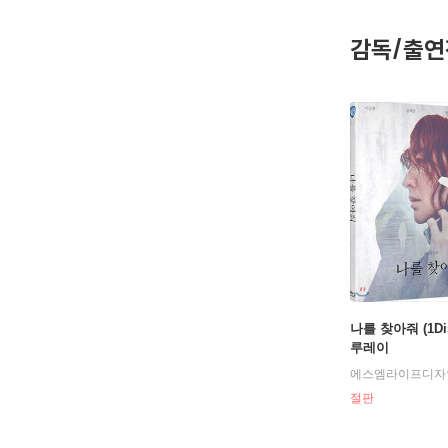
2005년
감독/출연
숨겨진 ‘
애는 이번
기대하게 
[필모그래
봄날은 간
인샬라(19
공동경비구역
선물(200
친절한 금자
나를 찾아줘 (1Dis
친절한 금
루레이
에스엠라이프디자
절판