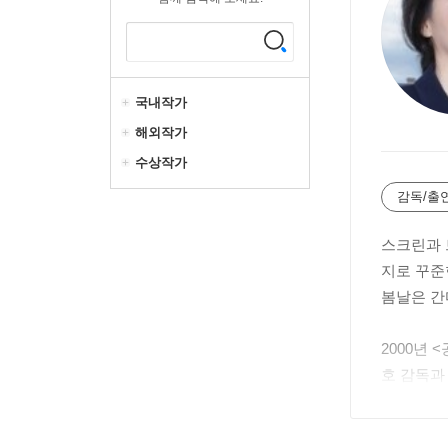
국내작가
해외작가
수상작가
감독/출
스크린과 
지로 꾸준
봄날은 간
2000년
호 감독과
다. 그리고
인 시청률