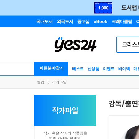
국내도서
외국도서
중고샵
eBook
크레마클럽
C
빠른분야찾기
베스트
신상품
이벤트
바이백
매
웰컴
작가파일
감독/출연
작가파일
작가 혹은 작가와 작품명을
함께 검색해 보세요.