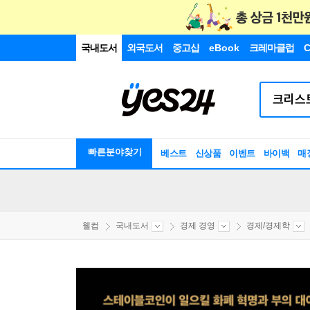
국내도서
외국도서
중고샵
eBook
크레마클럽
C
빠른분야찾기
베스트
신상품
이벤트
바이백
매
웰컴
국내도서
경제 경영
경제/경제학