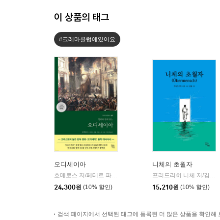
이 상품의 태그
#크레마클럽에있어요
오디세이아
니체의 초월자
호메로스 저/페테르 파울 루벤스 그림/박문재 역
현대지성
프리드리히 니체 저/김철 편역
|
24,300
원
(10% 할인)
15,210
원
(10% 할인)
검색 페이지에서 선택된 태그에 등록된 더 많은 상품을 확인해 