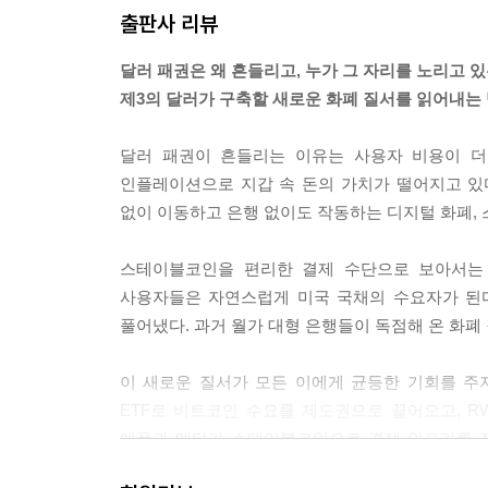
출판사 리뷰
세금, 인플레이션세(물가 상승으로 인한 가치 하락),
달러 패권은 왜 흔들리고, 누가 그 자리를 노리고 
지 않는 비용들이 우리 생활 곳곳에서 불어나기 시작
제3의 달러가 구축할 새로운 화폐 질서를 읽어내는
고, 더 빨리 받게 해주고, 복잡한 절차를 없애주겠
이어지는 견고한 ‘삼각동맹’의 수익을 조금씩 울타
달러 패권이 흔들리는 이유는 사용자 비용이 더
---p.181
인플레이션으로 지갑 속 돈의 가치가 떨어지고 있다
없이 이동하고 은행 없이도 작동하는 디지털 화폐,
스테이블코인과 암호자산, 디지털 화폐 실험은 제재와
스테이블코인 같은 제도권 포맷이 열리며 ‘정문’을 
스테이블코인을 편리한 결제 수단으로 보아서는 
준과 월가가 하나의 연쇄로 연결되어 혁신의 속도를
사용자들은 자연스럽게 미국 국채의 수요자가 된
고 의심했다.
풀어냈다. 과거 월가 대형 은행들이 독점해 온 화폐
---p.238
이 새로운 질서가 모든 이에게 균등한 기회를 주
스테이블코인 준비금에 RWA를 편입하면, 준비금
ETF로 비트코인 수요를 제도권으로 끌어오고, R
화된 국채, 상업어음, 무역금융 자산 등과 직결되고
애플과 메타가 스테이블코인으로 결제 인프라를 장
세를 상쇄하는 새로운 통로가 된다. 지금까지 준비
흐름은 소수의 플랫폼 안에 집중될 것이며 독점의 
계할 수 있기 때문이다. 사용자 경험 측면에서 이