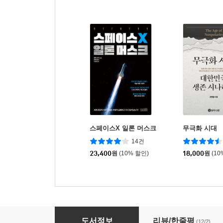
스페이스X 일론 머스크
무극화 시대
14건
23,400
원
(10% 할인)
18,000
원
(10
제3의 달러
도서정보
리뷰/한줄평
(12/2)