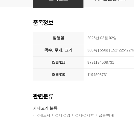
품목정보
발행일
2026년 03월 02일
쪽수, 무게, 크기
360쪽 | 550g | 152*225*22
ISBN13
9791194508731
ISBN10
1194508731
관련분류
카테고리 분류
국내도서
경제 경영
경제/경제학
금융/화폐