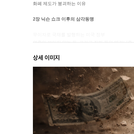
화폐 제도가 붕괴하는 이유
2장 닉슨 쇼크 이후의 삼각동맹
무이자로 국채를 발행하는 미국 정부
연준의 보이지 않는 돈, 그리고 진짜 돈의 메커니즘
재무부로부터 연준의 ‘분리·독립’이 만들어진 역사
상세 이미지
월가: 예대마진·증권화·파생상품이라는 주조 이익
빅테크의 기술이 사용자 비용을 줄이다
3장 비트코인의 등장과 한계
비트코인은 사용자가 주조 이익을 갖는다
탄압과 편입 - 삼각동맹의 이중전략
현물 ETF와 RWA로 보는 월가의 크립토 전략
국가는 포섭, 월가는 폭격 - 빅테크의 이간계
빅테크는 왜, 어떻게 트럼프를 포섭했나