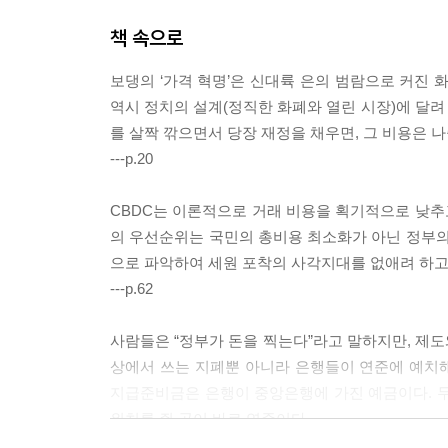
책 속으로
보댕의 ‘가격 혁명’은 신대륙 은의 범람으로 커진 
역시 정치의 설계(정직한 화폐와 열린 시장)에 달려
를 살짝 깎으면서 당장 재정을 채우면, 그 비용은
---p.20
CBDC는 이론적으로 거래 비용을 획기적으로 낮추고
의 우선순위는 국민의 총비용 최소화가 아닌 정부의
으로 파악하여 세원 포착의 사각지대를 없애려 하고
---p.62
사람들은 “정부가 돈을 찍는다”라고 말하지만, 제도
상에서 쓰는 지폐뿐 아니라 은행들이 연준에 예치해
지급준비금은 은행이 중앙은행에 가진 예금이다. 두
위치를 쥔 곳이 바로 연준이다.
---p.132