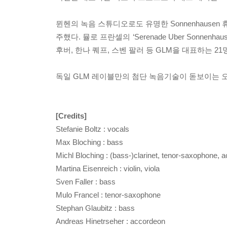
뮌헨의 녹음 스튜디오로도 유명한 Sonnenhause
주했다. 뮬로 프란셀의 ‘Serenade Uber Sonnenh
후버, 한나 퀘프, 스벤 팔러 등 GLM을 대표하는 21
독일 GLM 레이블만의 첨단 녹음기술이 돋보이는 
[Credits]
Stefanie Boltz : vocals
Max Bloching : bass
Michl Bloching : (bass-)clarinet, tenor-saxophone, 
Martina Eisenreich : violin, viola
Sven Faller : bass
Mulo Francel : tenor-saxophone
Stephan Glaubitz : bass
Andreas Hinetrseher : accordeon