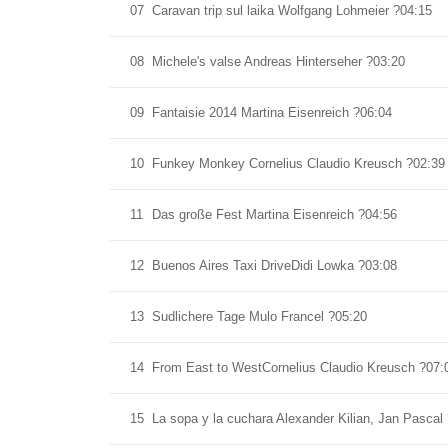
07
Caravan trip sul laika Wolfgang Lohmeier ?04:15
08
Michele's valse Andreas Hinterseher ?03:20
09
Fantaisie 2014 Martina Eisenreich ?06:04
10
Funkey Monkey Cornelius Claudio Kreusch ?02:39
11
Das große Fest Martina Eisenreich ?04:56
12
Buenos Aires Taxi DriveDidi Lowka ?03:08
13
Sudlichere Tage Mulo Francel ?05:20
14
From East to WestCornelius Claudio Kreusch ?07:
15
La sopa y la cuchara Alexander Kilian, Jan Pascal