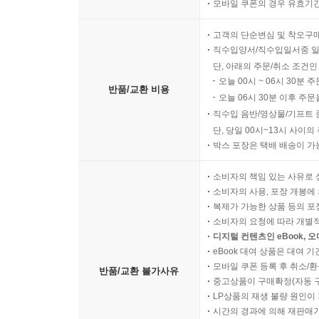
모바일 쿠폰의 경우 유효기간(
고객의 단순변심 및 착오구
직수입양서/직수입일서중 일
단, 아래의 주문/취소 조건인
오늘 00시 ~ 06시 30분 
반품/교환 비용
오늘 06시 30분 이후 주문
직수입 음반/영상물/기프트 
단, 당일 00시~13시 사이
박스 포장은 택배 배송이 가
소비자의 책임 있는 사유로 
소비자의 사용, 포장 개봉에 
복제가 가능한 상품 등의 포장을 
소비자의 요청에 따라 개별
디지털 컨텐츠인 eBook, 
eBook 대여 상품은 대여 기
모바일 쿠폰 등록 후 취소/환
반품/교환 불가사유
중고상품이 구매확정(자동 
LP상품의 재생 불량 원인이 기
시간의 경과에 의해 재판매가