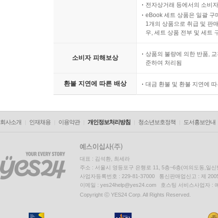
전자상거래 등에서의 소비자
eBook 세트 상품은 일괄 
1개의 상품으로 취급 및 판매
우, 세트 상품 전부 및 세트
상품의 불량에 의한 반품, 교
소비자 피해보상
준하여 처리됨
환불 지연에 따른 배상
대금 환불 및 환불 지연에 
회사소개
인재채용
이용약관
개인정보처리방침
청소년보호정책
도서홍보안내
대표 : 김석환, 최세라
주소 : 서울시 영등포구 은행로 11, 5층~6층(여의도동,일신
사업자등록번호 : 229-81-37000 통신판매업신고 : 제 200
이메일 : yes24help@yes24.com 호스팅 서비스사업자 :
Copyright ⓒ YES24 Corp. All Rights Reserved.