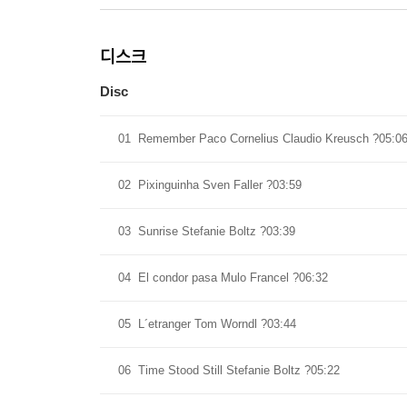
디스크
Disc
01
Remember Paco Cornelius Claudio Kreusch ?05:0
02
Pixinguinha Sven Faller ?03:59
03
Sunrise Stefanie Boltz ?03:39
04
El condor pasa Mulo Francel ?06:32
05
L´etranger Tom Worndl ?03:44
06
Time Stood Still Stefanie Boltz ?05:22