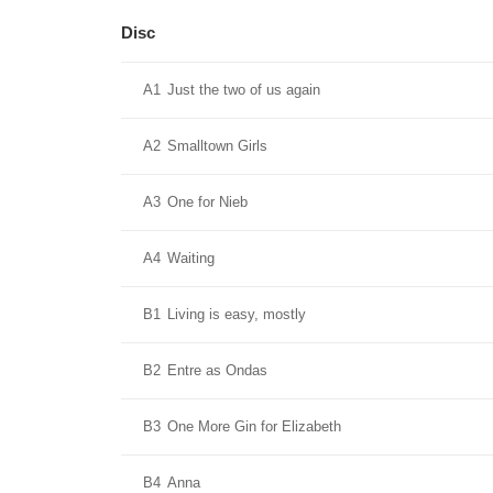
Disc
A1
Just the two of us again
A2
Smalltown Girls
A3
One for Nieb
A4
Waiting
B1
Living is easy, mostly
B2
Entre as Ondas
B3
One More Gin for Elizabeth
B4
Anna