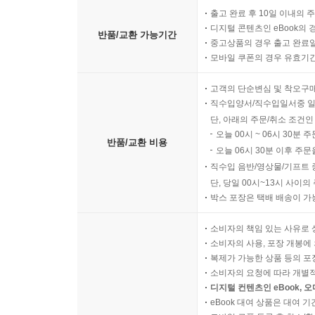
출고 완료 후 10일 이내의 
디지털 콘텐츠인 eBook의 
반품/교환 가능기간
중고상품의 경우 출고 완료일
모바일 쿠폰의 경우 유효기간(
고객의 단순변심 및 착오구
직수입양서/직수입일서중 일
단, 아래의 주문/취소 조건인
오늘 00시 ~ 06시 30분 
반품/교환 비용
오늘 06시 30분 이후 주문
직수입 음반/영상물/기프트 
단, 당일 00시~13시 사이
박스 포장은 택배 배송이 가
소비자의 책임 있는 사유로 
소비자의 사용, 포장 개봉에 
복제가 가능한 상품 등의 포장을 
소비자의 요청에 따라 개별
디지털 컨텐츠인 eBook, 
eBook 대여 상품은 대여 기