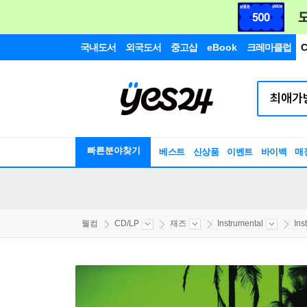
국내도서
외국도서
중고샵
eBook
크레마클럽
C
빠른분야찾기
베스트
신상품
이벤트
바이백
매
웰컴
CD/LP
재즈
Instrumental
Ins