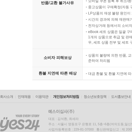
모바일 쿠폰 등록 후 취소/환
반품/교환 불가사유
중고상품이 구매확정(자동 
LP상품의 재생 불량 원인이 기
시간의 경과에 의해 재판매가
전자상거래 등에서의 소비자
eBook 세트 상품은 일괄 
1개의 상품으로 취급 및 판매
우, 세트 상품 전부 및 세트
상품의 불량에 의한 반품, 교
소비자 피해보상
준하여 처리됨
환불 지연에 따른 배상
대금 환불 및 환불 지연에 
회사소개
인재채용
이용약관
개인정보처리방침
청소년보호정책
도서홍보안내
대표 : 김석환, 최세라
주소 : 서울시 영등포구 은행로 11, 5층~6층(여의도동,일신
사업자등록번호 : 229-81-37000 통신판매업신고 : 제 200