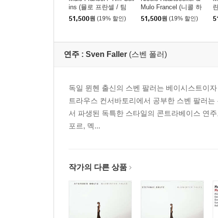
ins (뮬로 프란셀 / 팀
Mulo Francel (니콜 하
란
콜린스) ? How did we g
트시커 & 뮬로 프란셀)
x
51,500
원
(19% 할인)
51,500
원
(19% 할인)
5
et here? [LP]
- Moon River [LP]
연주 :
Sven Faller
(스벤 폴러)
독일 뮌헨 출신의 스벤 팔러는 베이시스트이자 
트라우스 컨서바토리에서 공부한 스벤 팔러는 뉴욕의 T
서 파생된 독특한 스타일의 콘트라베이스 연주로
포르, 멕...
작가의 다른 상품