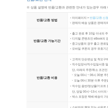
※ 상품 설명에 반품/교환과 관련한 안내가 있는경우 아래 
마이페이지 >
반품/교환 신청
반품/교환 방법
판매자 배송 상품은 판매자와
출고 완료 후 10일 이내의 
디지털 콘텐츠인 eBook의 
반품/교환 가능기간
중고상품의 경우 출고 완료일
모바일 쿠폰의 경우 유효기간(
고객의 단순변심 및 착오구
직수입양서/직수입일서중 일
단, 아래의 주문/취소 조건인
오늘 00시 ~ 06시 30분 
반품/교환 비용
오늘 06시 30분 이후 주문
직수입 음반/영상물/기프트 
단, 당일 00시~13시 사이
박스 포장은 택배 배송이 가
소비자의 책임 있는 사유로 