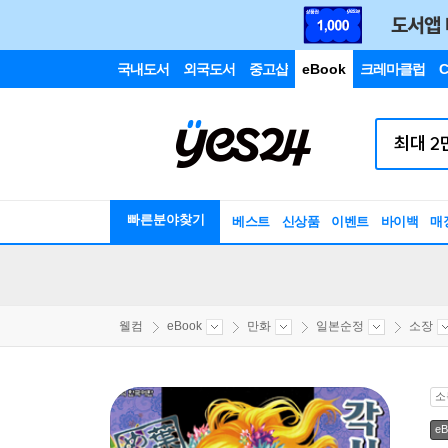
국내도서
외국도서
중고샵
eBook
크레마클럽
C
빠른분야찾기
베스트
신상품
이벤트
바이백
매
웰컴
eBook
만화
일본순정
소장
소
eB