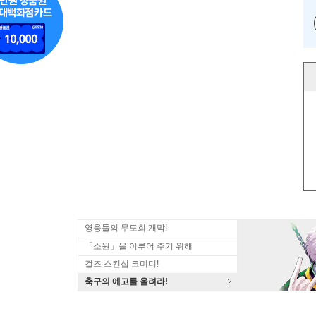
영웅들의 무도회 개막!
「소원」을 이루어 주기 위해
걸즈 스킨십 코미디!
축구의 에고를 울려라!