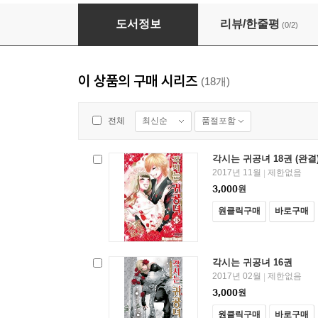
각시는 귀공녀 06권
도서정보
리뷰/한줄평
(0/2)
이 상품의 구매 시리즈
(18개)
최신순
품절포함
전체
각시는 귀공녀 18권 (완결
2017년 11월
제한없음
|
3,000
원
원클릭구매
바로구매
각시는 귀공녀 16권
2017년 02월
제한없음
|
3,000
원
원클릭구매
바로구매