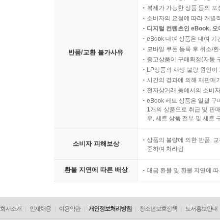
복제가 가능한 상품 등의 포장을 
소비자의 요청에 따라 개별
디지털 컨텐츠인 eBook, 
eBook 대여 상품은 대여 기
모바일 쿠폰 등록 후 취소/환
반품/교환 불가사유
중고상품이 구매확정(자동 
LP상품의 재생 불량 원인이 기
시간의 경과에 의해 재판매가
전자상거래 등에서의 소비자
eBook 세트 상품은 일괄 
1개의 상품으로 취급 및 판매
우, 세트 상품 전부 및 세트
상품의 불량에 의한 반품, 교
소비자 피해보상
준하여 처리됨
환불 지연에 따른 배상
대금 환불 및 환불 지연에 
회사소개
인재채용
이용약관
개인정보처리방침
청소년보호정책
도서홍보안내