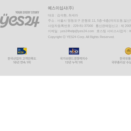
대표 : 김석환, 최세라
주소 : 서울시 영등포구 은행로 11, 5층~6층(여의도동,일신
사업자등록번호 : 229-81-37000 통신판매업신고 : 제 200
이메일 : yes24help@yes24.com 호스팅 서비스사업자 :
Copyright ⓒ YES24 Corp. All Rights Reserved.