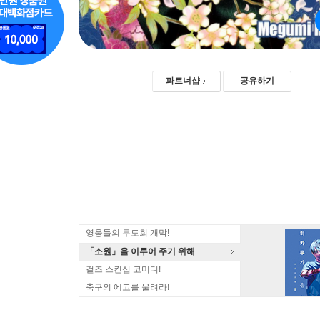
파트너샵
공유하기
영웅들의 무도회 개막!
「소원」을 이루어 주기 위해
걸즈 스킨십 코미디!
축구의 에고를 울려라!