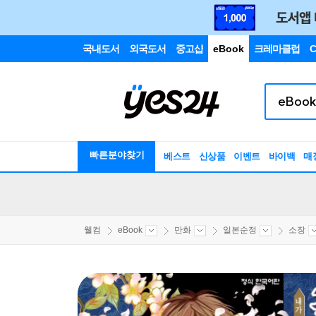
국내도서
외국도서
중고샵
eBook
크레마클럽
C
빠른분야찾기
베스트
신상품
이벤트
바이백
매
웰컴
eBook
만화
일본순정
소장