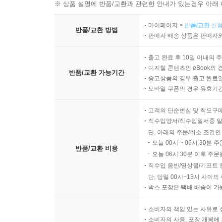
※ 상품 설명에 반품/교환과 관련한 안내가 있는경우 아래 
마이페이지 >
반품/교환 신청
반품/교환 방법
판매자 배송 상품은 판매자와
출고 완료 후 10일 이내의 
디지털 콘텐츠인 eBook의 
반품/교환 가능기간
중고상품의 경우 출고 완료일
모바일 쿠폰의 경우 유효기간(
고객의 단순변심 및 착오구
직수입양서/직수입일서중 일
단, 아래의 주문/취소 조건인
오늘 00시 ~ 06시 30분 
반품/교환 비용
오늘 06시 30분 이후 주문
직수입 음반/영상물/기프트 
단, 당일 00시~13시 사이
박스 포장은 택배 배송이 가
소비자의 책임 있는 사유로 
소비자의 사용, 포장 개봉에 