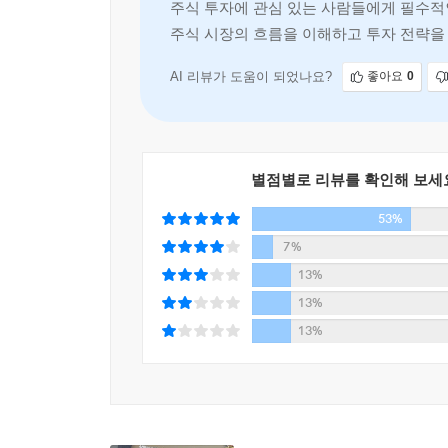
주식 투자에 관심 있는 사람들에게 필수적인
그러나 수급단타왕은 투자자가 갖추어야 할 ‘마인
주식 시장의 흐름을 이해하고 투자 전략을 
지금까지보다 더 큰 꿈, 여유로운 생활을 바랐었다.
기초를 다질 수 있
값비싼 비용과 긴 시간을 통해 얻은 깨우침은 ‘마인
지금의 실패가 마지막이 아니다. 3000번 넘는 필라
AI 리뷰가 도움이 되었나요?
좋아요
0
성공을 얻은 켄터키프라이드치킨(KFC)의 커널 
나아간 다음 얻은 한 번의 성공이 그들을 승자로 
별점별로 리뷰를 확인해 보세
외국인과 기관 투자자의 수급으로 주식의 거대 흐
53%
7%
수급은 뚜렷한 매수 주체, 외국인이나 기관 투자
13%
순매수하는 종목의 주가는 상승하고 반대로 개인들
13%
순매수하는지만 잘 살피고 따라서 매수해도 확실한 
13%
하지만 수급을 어떻게 분석할 것인지 어떤 시점
마음가짐이 필요하다. 주식을 완벽하게 계산한다
계산하고 예측할 수 있게 해준다.
『수급단타왕 주식투자 실전전략』은 8년간 독학을