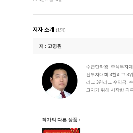
2015년 05월 14일
1. 미국·유럽 증시 확인
2. 주식장 중 체크사항
Chapter 02 종목 선정
저자 소개
(1명)
1. 코스닥 중·소형주 공략 : 시가총액·유통 가능 물
2. 정배열·신고가·상승 모멘텀이 있는 종목 공략
저 :
고명환
3. 성장 중인 회사 매매 : 매출액·영업이익 흑자 기업
4. 외국인·기관 투자자의 매집 : 연속성과 대량 매집
5. 거래량·거래대금·유동성이 풍부한 종목 공략
수급단타왕. 주식투자계의
6. 시장 주도주 공략 핵심노트
전투자대회 3천리그 8위
리그 3천리그 수익금, 
Chapter 03 수급 실전매매 기법
고치기 위해 시작한 격투
1. 거래량 분석
2. 수급 W바닥
3. 수급 1·2 음봉
4. 수급 시세 초입
작가의 다른 상품
5. 수급 미사일
6. 수급 변곡점