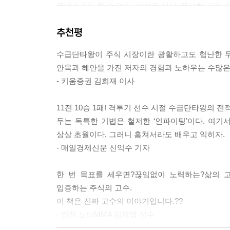
무대라고도 할 수 있다. 어설픈 지식, 무모한 고집,
『수급단타왕 주식투자 실전전략』이 험난한 주식 시
추천평
수급단타왕이 주식 시장이란 광활하고도 험난한 무
세 번의 실패와 한 번의 성공
안목과 혜안을 가진 저자의 경험과 노하우는 수많은
- 키움증권 김희재 이사
90%의 개인 투자자들이 실패를 겪는다는 통계가 
열세다. 그래서 작전주의 농간에 희생되는 경우도 
11전 10승 1패! 격투기 선수 시절 수급단타왕의 
경우도 많다. 심기일전해서 다시 무대에 오르기도 
두는 독특한 기법은 철저한 ‘인파이팅’이다. 여기
수급단타왕의 성공 뒤에도 무려 세 번의 뼈아픈 실패
상상 초월이다. 그러니 훔쳐서라도 배우고 익히자.
반년도 안 되어 무려 2억 원이라는 거액의 투자
- 매일경제신문 신익수 기자
재도전했다. 그러나 생활비 압박 등으로 마인드가 
나섰으나 대선 테마로 또 다시 깡통을 차고 말았다.
한 번 목표를 세우면?끊임없이 노력하는?삶의 
세 번의 실패로 투자금은 바닥났고 빚까지 지며 극
입증하는 주식의 고수.
열정과 노력으로 도전했던 그때의 모습을 다시 찾을
이 책은 진짜 고수의 이야기입니다.??
번째 도전 끝에 성공을 쟁취한다.
- 인천 노바MMA 김재영 선수