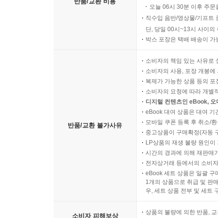
오늘 00시 ~ 06시 30분 
반품/교환 비용
오늘 06시 30분 이후 주문
직수입 음반/영상물/기프트 
단, 당일 00시~13시 사이
박스 포장은 택배 배송이 가
소비자의 책임 있는 사유로 
소비자의 사용, 포장 개봉에 
복제가 가능한 상품 등의 포장을 
소비자의 요청에 따라 개별
디지털 컨텐츠인 eBook, 
eBook 대여 상품은 대여 기
모바일 쿠폰 등록 후 취소/환
반품/교환 불가사유
중고상품이 구매확정(자동 
LP상품의 재생 불량 원인이 기
시간의 경과에 의해 재판매가
전자상거래 등에서의 소비자
eBook 세트 상품은 일괄 
1개의 상품으로 취급 및 판매
우, 세트 상품 전부 및 세트