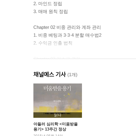
2. 마인드 정립
3. 매매 원칙 정립
Chapter 02 비중 관리와 계좌 관리
1. 비중 베팅과 3·3·4 분할 매수법2
2. 수익금 인출 법칙
Chapter 03 리스크 관리
1. 손절은 무조건 ?2%에 맞춰라
채널예스 기사
2. 본전이 아니라 미래를 보자
(1개)
3. 내 사전에 물 타기는 없다
Chapter 04 승률 90% 매매 기법
Part 02 승률 90% 수급 매매 기법
읽다
아들러 심리학 <미움받을
용기> 13주간 정상
Chapter 01 시황을 읽어라