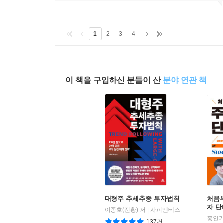
1
2
3
4
이 책을 구입하신 분들이 산
분야 연관 책
대형주 추세추종 투자법칙
처음
자 
이종호(전황) 저
사피엔테스