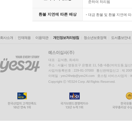
상품의 불량에 의한 반품, 교
소비자 피해보상
준하여 처리됨
환불 지연에 따른 배상
대금 환불 및 환불 지연에 
회사소개
인재채용
이용약관
개인정보처리방침
청소년보호정책
도서홍보안내
대표 : 김석환, 최세라
주소 : 서울시 영등포구 은행로 11, 5층~6층(여의도동,일신
사업자등록번호 : 229-81-37000 통신판매업신고 : 제 200
이메일 : yes24help@yes24.com 호스팅 서비스사업자 :
Copyright ⓒ YES24 Corp. All Rights Reserved.