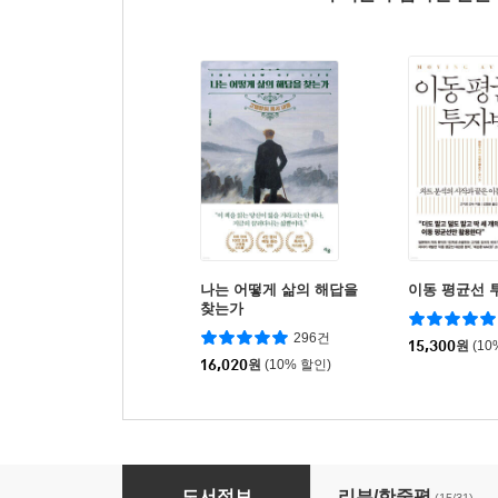
나는 어떻게 삶의 해답을
이동 평균선 
찾는가
296건
15,300
원
(10
16,020
원
(10% 할인)
수급단타왕 주식투자 실전전략
도서정보
리뷰/한줄평