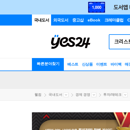
국내도서
외국도서
중고샵
eBook
크레마클럽
C
빠른분야찾기
베스트
신상품
이벤트
바이백
매
웰컴
국내도서
경제 경영
투자/재테크