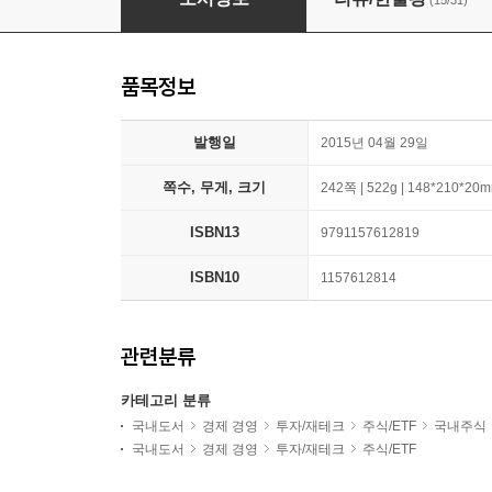
(15/31)
품목정보
발행일
2015년 04월 29일
쪽수, 무게, 크기
242쪽 | 522g | 148*210*20
ISBN13
9791157612819
ISBN10
1157612814
관련분류
카테고리 분류
국내도서
경제 경영
투자/재테크
주식/ETF
국내주식
국내도서
경제 경영
투자/재테크
주식/ETF