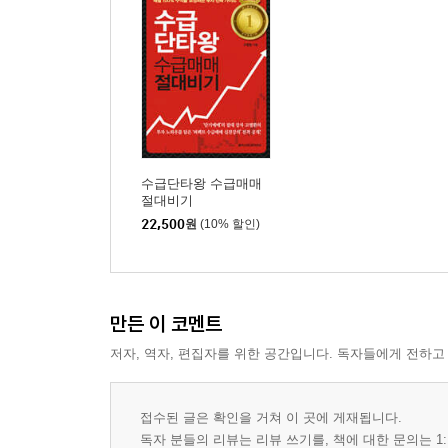
7. 돌파 매매 전 고점
8. 돌파 매매 신고가
9. 수급 투매 잡기
10. 저항과지지
11. 수급 스윙 매매
12. 수급 번개
13. 수급 독수리
수급단타왕 수급매매
절대비기
14. 수급 피뢰침
22,500
원
(10% 할인)
Chapter 04 수급 분석
1. 외국인·기관 투자자 수급 분석
2. 매매 동향을 활용한 주식장 중 대응
만든 이 코멘트
저자, 역자, 편집자를 위한 공간입니다. 독자들에게 전하고
Part 03 실전매매 노하우
Chapter 01 실전매매
접수된 글은 확인을 거쳐 이 곳에 게재됩니다.
독자 분들의 리뷰는 리뷰 쓰기를, 책에 대한 문의는 1:
1. 매달 100% 수익 달성 계좌 공개