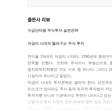
2. 실전매매 노하우
Chapter 02 우수회원 실전매매 노하우
출판사 리뷰
ID 빨간밥통 : 종가 베팅의 핵심은
수급단타왕 주식투자 실전전략
ID slow : 수급 돌파 매매와 투매 잡기
ID 몽현 : EBITA를 살피자
저금리 시대의 돌파구는 주식 투자
ID 제시리버 : 업황과 수급의 연계 분석
ID 배궉 : 수급 매매 초보자들의 실수 유형 다섯 가
연이율 1%대의 저금리 시대다. 1990년대 중반까
ID 춘천고래 : 매매일지 작성과 시나리오 매매의 
만족할 만했다. 오히려 주식이나 부동산으로 힘
엎치락뒤치락했던 것도 이유 중 하나다. 그러나 2
시장마저 무너지고 말았다.
저금리 시대의 투자전략은 달라야 한다. 선진국의
리스크가 있더라도 주식 등의 적극적 투자법이 자산
투자자뿐 아니라 기관에서도 뚜렷이 나타나고 있는
그렇다고 주식 시장이 모든 이에게 열려 있는 것은
않는다. 어제의 고수였을지라도 하루아침에 ‘퇴출