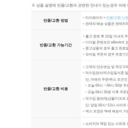
※ 상품 설명에 반품/교환과 관련한 안내가 있는경우 아래 
마이페이지 >
반품/교환 신청
반품/교환 방법
판매자 배송 상품은 판매자와
출고 완료 후 10일 이내의 
디지털 콘텐츠인 eBook의 
반품/교환 가능기간
중고상품의 경우 출고 완료일
모바일 쿠폰의 경우 유효기간(
고객의 단순변심 및 착오구
직수입양서/직수입일서중 일
단, 아래의 주문/취소 조건인
오늘 00시 ~ 06시 30분 
반품/교환 비용
오늘 06시 30분 이후 주문
직수입 음반/영상물/기프트 
단, 당일 00시~13시 사이
박스 포장은 택배 배송이 가
소비자의 책임 있는 사유로 