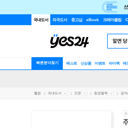
국내도서
외국도서
중고샵
eBook
크레마클럽
C
빠른분야찾기
베스트
신상품
이벤트
바이백
매
웰컴
국내도서
인문
동양철학
공자
소
주