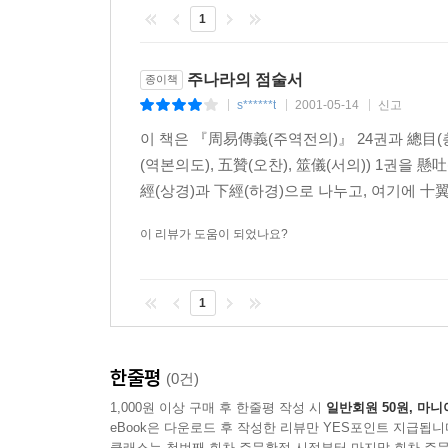
1
주나라의 점술서
종이책
s******t
2001-05-14
신고
|
|
|
이 책은 『周易傳義(주역전의)』 24권과 總目(
(역본의도), 五贊(오찬), 筮儀(서의)) 1권을 
經(상경)과 下經(하경)으로 나누고, 여기에 十翼(
이 리뷰가 도움이 되었나요?
1
한줄평
(0건)
1,000원 이상 구매 후 한줄평 작성 시
일반회원 50원, 마니
eBook은 다운로드 후 작성한 리뷰만 YES포인트 지급됩니
클래스는 첫번째 회차 주문확정 시점부터 마지막 회차 주문