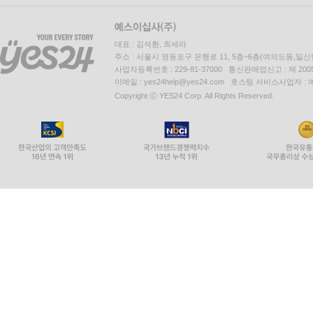
대표 : 김석환, 최세라
주소 : 서울시 영등포구 은행로 11, 5층~6층(여의도동,일신
사업자등록번호 : 229-81-37000 통신판매업신고 : 제 200
이메일 : yes24help@yes24.com 호스팅 서비스사업자 :
Copyright ⓒ YES24 Corp. All Rights Reserved.