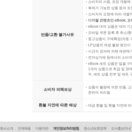
소비자의 사용, 포장 개봉에 
복제가 가능한 상품 등의 포장을 
소비자의 요청에 따라 개별
디지털 컨텐츠인 eBook, 
eBook 대여 상품은 대여 기
모바일 쿠폰 등록 후 취소/환
반품/교환 불가사유
중고상품이 구매확정(자동 
LP상품의 재생 불량 원인이 기
시간의 경과에 의해 재판매가
전자상거래 등에서의 소비자
eBook 세트 상품은 일괄 
1개의 상품으로 취급 및 판매
우, 세트 상품 전부 및 세트
상품의 불량에 의한 반품, 교
소비자 피해보상
준하여 처리됨
환불 지연에 따른 배상
대금 환불 및 환불 지연에 
회사소개
인재채용
이용약관
개인정보처리방침
청소년보호정책
도서홍보안내