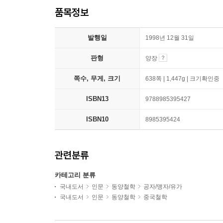
품목정보
발행일
1998년 12월 31일
판형
양장
쪽수, 무게, 크기
638쪽 | 1,447g | 크기확인중
ISBN13
9788985395427
ISBN10
8985395424
관련분류
카테고리 분류
국내도서
인문
동양철학
공자/맹자/유가
국내도서
인문
동양철학
중국철학