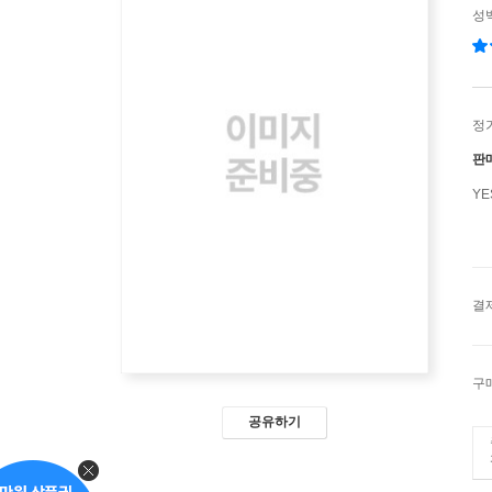
성
정
판
Y
결
구
공유하기