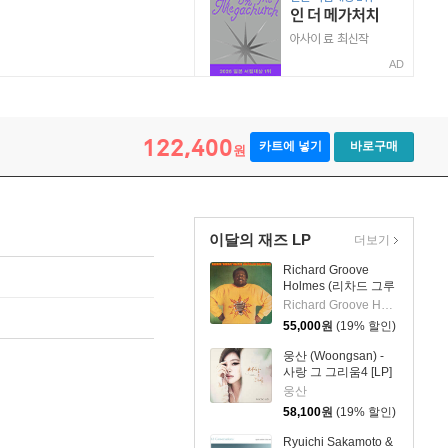
AD
122,400
카트에 넣기
바로구매
원
이달의 재즈 LP
더보기
Richard Groove
Holmes (리차드 그루
브 홈스) - Six Million
Richard Groove Holmes
Dollar Man [LP]
55,000
원
(19% 할인)
웅산 (Woongsan) -
사랑 그 그리움4 [LP]
웅산
58,100
원
(19% 할인)
Ryuichi Sakamoto &