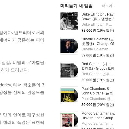
미리듣기 새 앨범
더보기
Duke Ellington / Ray
Brown (듀크 엘링턴 /
레이 브라운) - This
Duke Ellington 연주 외 1명
One's For Blanton
78,000
원
(19% 할인)
한 앨범이다. 밴드리더로서의
[LP]
Ornette Coleman (오
 에너지가 공존하는 피아
넷 콜맨) - Change Of
The Century [LP]
Ornette Coleman 연주
39,000
원
(19% 할인)
 질감, 비밥의 우아함을
Red Garland (레드
갈란드) - Groovy [LP]
명하게 드러낸다.
Red Garland 연주 외 2명
39,000
원
(19% 할인)
erley, 테너 색소폰의 B
Paul Chambers &
고, 앙상블 전체의 완성도를
John Coltrane (폴 체
임버스 & 존 콜트레
Paul Chambers 연주 외 1명
인) - A Jazz
39,000
원
(20% 할인)
Delegation From the
East: Chamber's
Mongo Santamaria &
드를 켈리만의 언어로 재구성한
Music [LP]
His Afro-Latin Group
에서 켈리의 폭넓은 표현력
(몽고 산타마리아 &
Mongo Santamaria 연주
히스 아프로 라틴 그