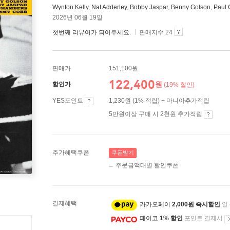
Wynton Kelly
,
Nat Adderley
,
Bobby Jaspar
,
Benny Golson
,
Paul
2026년 06월 19일
첫번째 리뷰어가 되어주세요.
판매지수 24
판매가
151,100원
122,400
원
할인가
(19% 할인)
YES포인트
1,230원 (1% 적립) + 마니아추가적립
5만원이상 구매 시 2천원 추가적립
추가혜택쿠폰
쿠폰받기
주문금액대별 할인쿠폰
결제혜택
카카오페이
2,000원 즉시할인
일
페이코
1% 할인
포인트 결제시