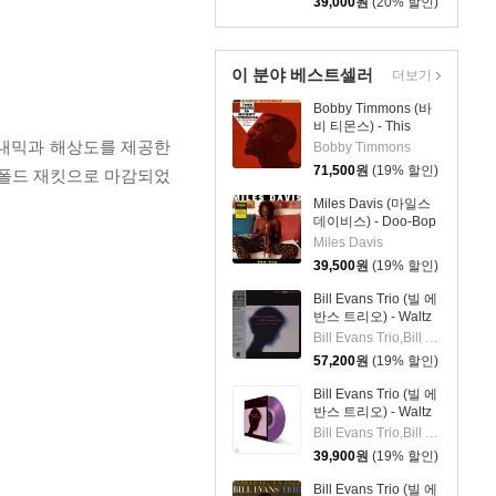
39,000
원
(20% 할인)
룹) - Go Mongo!
(Feat. Chick Corea)
[LP]
이 분야 베스트셀러
더보기
Bobby Timmons (바
비 티몬스) - This
Here Is Bobby
은 다이내믹과 해상도를 제공한
Bobby Timmons
Timmons [LP]
71,500
원
(19% 할인)
 게이트폴드 재킷으로 마감되었
Miles Davis (마일스
데이비스) - Doo-Bop
[LP]
Miles Davis
39,500
원
(19% 할인)
Bill Evans Trio (빌 에
반스 트리오) - Waltz
For Debby [LP]
Bill Evans Trio,Bill Evans,Paul Motian,Scott LaFaro
57,200
원
(19% 할인)
Bill Evans Trio (빌 에
반스 트리오) - Waltz
For Debby [투명 퍼플
Bill Evans Trio,Bill Evans,Paul Motian,Scott LaFaro
컬러 LP]
39,900
원
(19% 할인)
Bill Evans Trio (빌 에