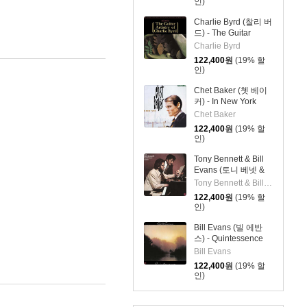
인)
Charlie Byrd (찰리 버
드) - The Guitar
Artistry of Charlie
Charlie Byrd
Byrd [2LP]
122,400
원
(19% 할
인)
Chet Baker (쳇 베이
커) - In New York
[2LP]
Chet Baker
122,400
원
(19% 할
인)
Tony Bennett & Bill
Evans (토니 베넷 &
빌 에반스) - The Tony
Tony Bennett & Bill Evans
Bennett Bill Evans
122,400
원
(19% 할
Album [2LP]
인)
Bill Evans (빌 에반
스) - Quintessence
[2LP]
Bill Evans
122,400
원
(19% 할
인)