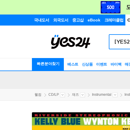
국내도서
외국도서
중고샵
eBook
크레마클럽
C
빠른분야찾기
베스트
신상품
이벤트
바이백
매
웰컴
CD/LP
재즈
Instrumental
Ins