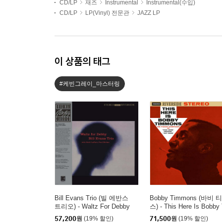
CD/LP
재즈
Instrumental
Instrumental(수입)
CD/LP
LP(Vinyl) 전문관
JAZZ LP
이 상품의 태그
#케빈그레이_마스터링
Bill Evans Trio (빌 에반스
Bobby Timmons (바비 
트리오) - Waltz For Debby
스) - This Here Is Bobby 
[LP]
mmons [LP]
57,200
원
(19% 할인)
71,500
원
(19% 할인)