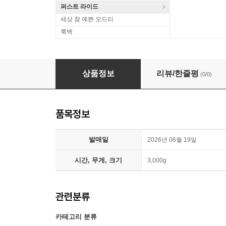
퍼스트 라이드
세상 참 예쁜 오드리
룩백
Wynton Kelly (윈튼 켈리) - Kelly Blue [2LP]
상품정보
리뷰/한줄평
(0/0)
품목정보
발매일
2026년 06월 19일
시간, 무게, 크기
3,000g
관련분류
카테고리 분류