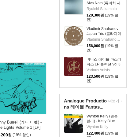
Alva Noto (류이치 사
카모토 & 알바 노토) -
Ryuichi Sakamoto & Alva Noto
12 Conversations
120,300
원
(19% 할
[2LP]
인)
Vladimir Shafranov
Japan Trio (블라디미
르 샤프라노프 재팬
Vladimir Shafranov Japan Trio
트리오) - Bolivia
156,000
원
(19% 할
[2LP]
인)
비너스 레이블 마스터
피스 LP 콜렉션 Vol.3
(Venus Audio Grade
Various Artists
Records Selection
123,500
원
(19% 할
Vol. 3 by Yasukuni
인)
Terashima) [2LP]
Analogue Productio
더보기
ns 레이블 Fantas...
Wynton Kelly (윈튼
켈리) - Kelly Blue
nny Burrell (케니 버렐) -
[2LP]
Wynton Kelly
ue Lights Volume 1 [LP]
122,400
원
(19% 할
,200
원
(19% 할인)