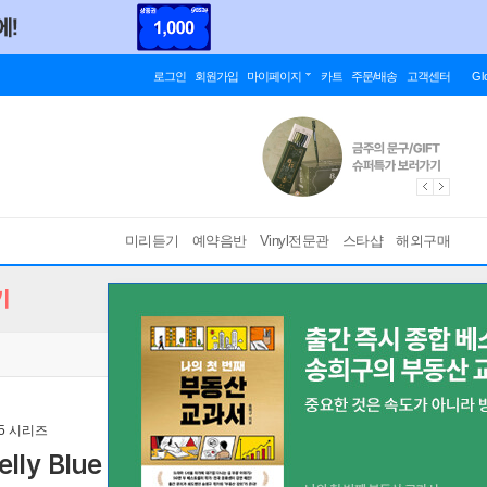
로그인
회원가입
마이페이지
카트
주문/배송
고객센터
Gl
미리듣기
예약음반
Vinyl전문관
스타샵
해외구매
기
 45 시리즈
lly Blue [2LP]
[ 게이트폴드 / 45rpm / 180g ]