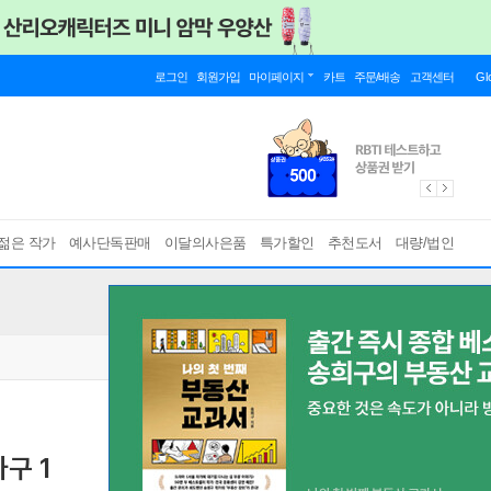
로그인
회원가입
마이페이지
카트
주문/배송
고객센터
Gl
젊은 작가
예사단독판매
이달의사은품
특가할인
추천도서
대량/법인
구 1