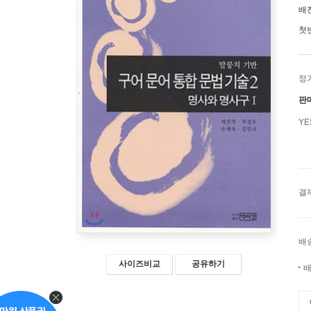
배
첫
정
판
Y
결
배
사이즈비교
공유하기
배