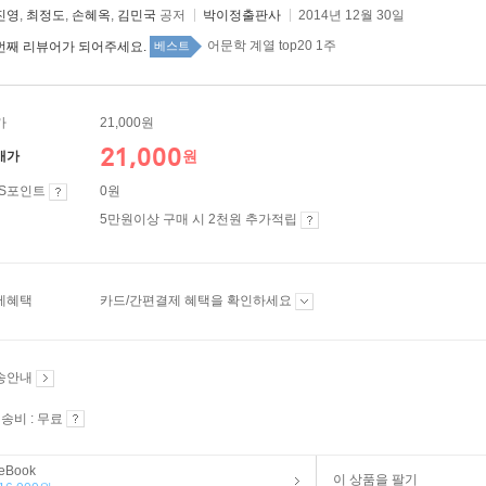
진영
,
최정도
,
손혜옥
,
김민국
공저
박이정출판사
2014년 12월 30일
어문학 계열 top20 1주
번째 리뷰어가 되어주세요.
베스트
가
21,000원
21,000
원
매가
ES포인트
0원
5만원이상 구매 시 2천원 추가적립
제혜택
카드/간편결제 혜택을 확인하세요
송안내
송비 : 무료
eBook
이 상품을 팔기