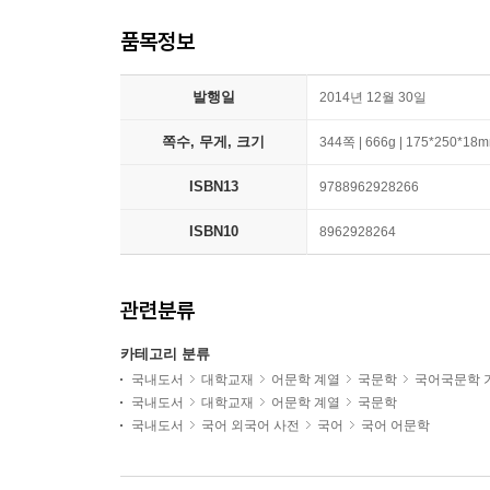
품목정보
발행일
2014년 12월 30일
쪽수, 무게, 크기
344쪽 | 666g | 175*250*18
ISBN13
9788962928266
ISBN10
8962928264
관련분류
카테고리 분류
국내도서
대학교재
어문학 계열
국문학
국어국문학 
국내도서
대학교재
어문학 계열
국문학
국내도서
국어 외국어 사전
국어
국어 어문학