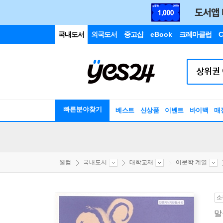
국내도서
외국도서
중고샵
eBook
크레마클럽
C
빠른분야찾기
베스트
신상품
이벤트
바이백
매
웰컴
국내도서
대학교재
어문학 계열
소
말