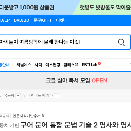
D/LP
DVD/BD
문구
/GIFT
티켓
독서유형검사
RBTI Lab
장안내
채널예스
사락
예스펀딩
클래스24
독서유형검사
크클 심야 독서 모임
OPEN
국문학
국어국문학 기타
인문지식기반총서-6
득공제
구어 문어 통합 문법 기술 2 명사와 명사
뭉치 기반