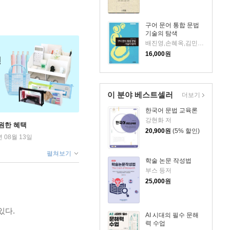
구어 문어 통합 문법
기술의 탐색
배진영,손혜옥,김민국 공저
16,000
원
이 분야 베스트셀러
더보기
한국어 문법 교육론
강현화 저
원한 혜택
20,900
원
(5% 할인)
년 08월 13일
펼쳐보기
학술 논문 작성법
부스 등저
25,000
원
있다.
AI 시대의 필수 문해
력 수업