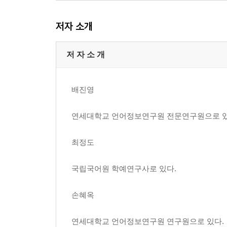
2장 체언의 사용 양상 개관
2.1. 명사
저자 소개
2.2. 대명사
2.3. 수사
저 자 소 개
3장 일반명사
3.1. 명사의 분류
배진영
3.2. 명사의 복수성
3.3. 명사의 성
연세대학교 언어정보연구원 전문연구원으로 있
3.4. 명사구의 의미와 문법 기능
최정도
4장 의존명사
4.1. 형식성 의존명사
국립국어원 학예연구사로 있다.
4.2. 단위성 의존명사
손혜옥
참고문헌
[붙임] 연세 구어 문어 한국어 말뭉치(YSWKC) 구성
연세대학교 언어정보연구원 연구원으로 있다.