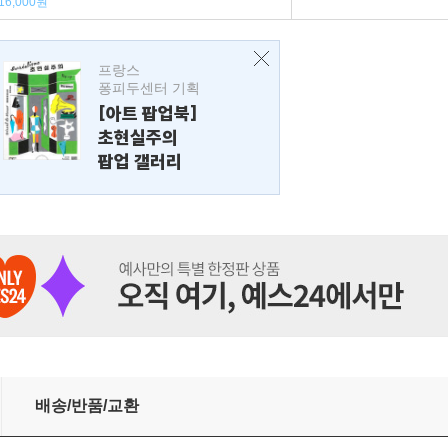
16,000원
프랑스
퐁피두센터 기획
[아트 팝업북]
초현실주의
팝업 갤러리
배송/반품/교환