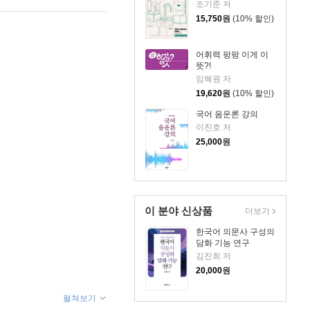
조기준 저
15,750
원
(10% 할인)
어휘력 팡팡 이게 이
뜻?!
임혜원 저
19,620
원
(10% 할인)
국어 음운론 강의
이진호 저
25,000
원
이 분야 신상품
더보기
한국어 의문사 구성의
담화 기능 연구
김진희 저
20,000
원
펼쳐보기