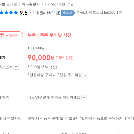
두호
글그림
바다출판사
2015년 04월 15일
9.5
만화/라이트노벨 top100 1주
회원리뷰(
20
건)
베스트
부록 : 객주 우리말 사전
구매혜택
가
100,000원
90,000
원
매가
(10% 할인)
ES포인트
5,000원 (5% 적립)
5만원이상 구매 시 2천원 추가적립
제혜택
카드/간편결제 혜택을 확인하세요
매 시 참고사항
현재 새 상품은 구매 할 수 없습니다. 아래 상품으로 구매하거나 판매