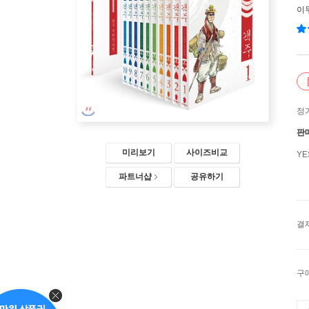
이
정
판
미리보기
사이즈비교
Y
파트너샵
공유하기
결
구