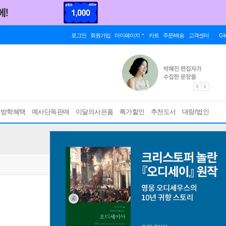
로그인
회원가입
마이페이지
카트
주문/배송
고객센터
Gl
름방학혜택
예사단독판매
이달의사은품
특가할인
추천도서
대량/법인