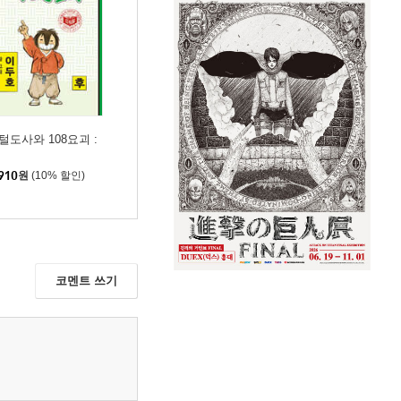
털도사와 108요괴 :
910
원
(10% 할인)
코멘트 쓰기