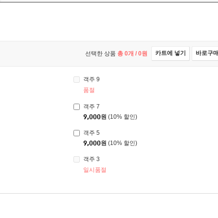
카트에 넣기
바로구
선택한 상품
총
0
개 /
0
원
객주 9
품절
객주 7
9,000
원
(10% 할인)
객주 5
9,000
원
(10% 할인)
객주 3
일시품절