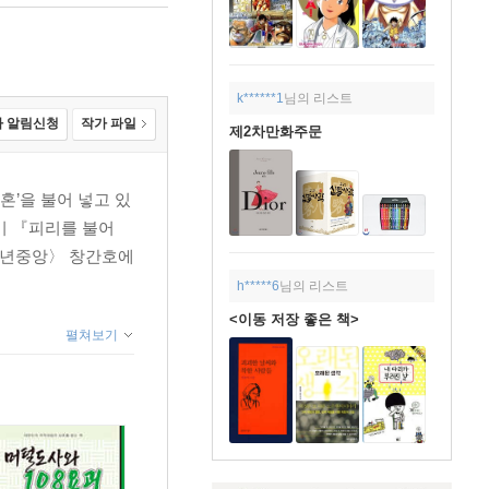
k******1
님의 리스트
 알림신청
작가 파일
제2차만화주문
혼’을 불어 넣고 있
이미 『피리를 불어
〈소년중앙〉 창간호에
h*****6
님의 리스트
<이동 저장 좋은 책>
펼쳐보기