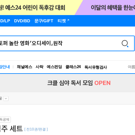
D/LP
DVD/BD
문구
/GIFT
티켓
장안내
채널예스
사락
예스펀딩
클래스24
독서유형검사
여
RBTI Lab
독서유형검사
크클 심야 독서 모임
OPEN
물
득공제
객주 세트
[ 전10권/완결 ]