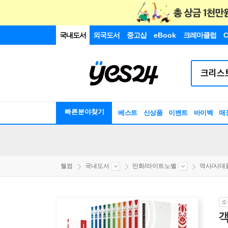
국내도서
외국도서
중고샵
eBook
크레마클럽
C
빠른분야찾기
베스트
신상품
이벤트
바이백
매
웰컴
국내도서
만화/라이트노벨
역사/시대
소