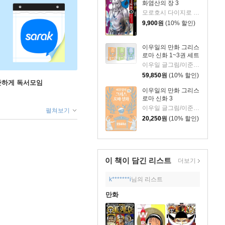
화염산의 장 3
모로호시 다이지로 글,그림/서현아 역
9,900
원
(10% 할인)
이우일의 만화 그리스
로마 신화 1~3권 세트
이우일 글그림/이준석 역
59,850
원
(10% 할인)
꾸준하게 독서모임
이우일의 만화 그리스
로마 신화 3
이우일 글그림/이준석 역
펼쳐보기
20,250
원
(10% 할인)
이 책이 담긴
리스트
더보기
k*******i
님의 리스트
만화