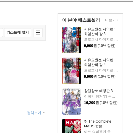
이 분야 베스트셀러
더보기
서유요원전 서역편 :
매
리스트에 넣기
화염산의 장 3
모로호시 다이지로 글,그림/서현아 역
9,900
원
(10% 할인)
서유요원전 서역편 :
화염산의 장 4
모로호시 다이지로 글,그림/서현아 역
9,900
원
(10% 할인)
창천항로 애장판 3
이학인 원저/킹 곤타 글그림
16,200
원
(10% 할인)
펼쳐보기
쥐 The Complete
MAUS 합본
아트 슈피겔만 글,그림