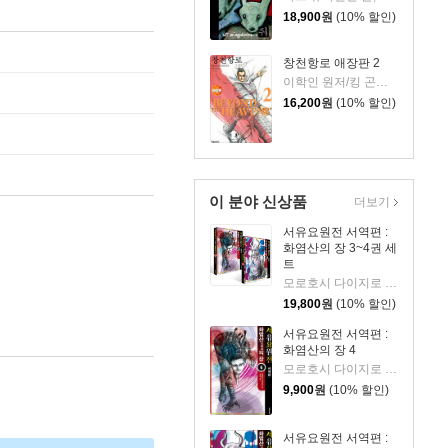
18,900
원
(10% 할인)
창천항로 애장판 2
이학인 원저/킹 곤타 글그림
16,200
원
(10% 할인)
이 분야 신상품
더보기
서유요원전 서역편 :
화염산의 장 3~4권 세
트
모로호시 다이지로 글그림/서현아 역
19,800
원
(10% 할인)
서유요원전 서역편 :
화염산의 장 4
모로호시 다이지로 글,그림/서현아 역
9,900
원
(10% 할인)
서유요원전 서역편 :