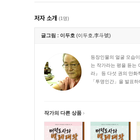
저자 소개
(1명)
글그림 :
이두호
(이두호,李斗號)
등장인물의 얼굴 모습이나
는 작가라는 평을 듣는 
라』 등 다섯 권의 만화
「투명인간」을 발표하며 
작가의 다른 상품