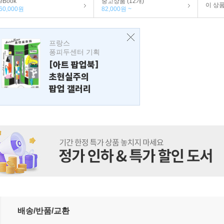
eBook
중고상품 (12개)
이 상
60,000원
82,000원 ~
프랑스
퐁피두센터 기획
[아트 팝업북]
초현실주의
팝업 갤러리
배송/반품/교환