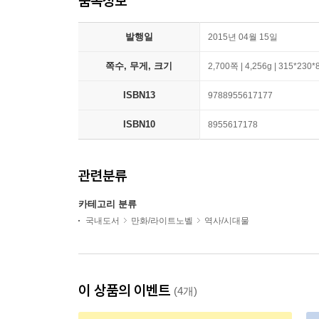
품목정보
발행일
2015년 04월 15일
쪽수, 무게, 크기
2,700쪽 | 4,256g | 315*230
ISBN13
9788955617177
ISBN10
8955617178
관련분류
카테고리 분류
국내도서
만화/라이트노벨
역사/시대물
이 상품의 이벤트
(4개)