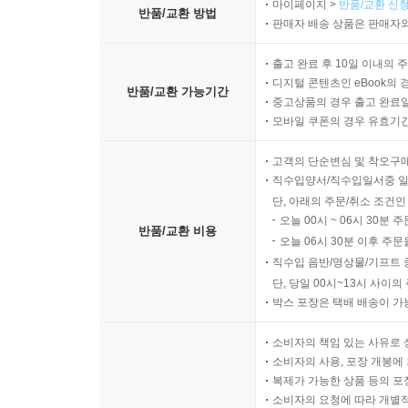
마이페이지 >
반품/교환 신청
반품/교환 방법
판매자 배송 상품은 판매자와
출고 완료 후 10일 이내의 
디지털 콘텐츠인 eBook의 
반품/교환 가능기간
중고상품의 경우 출고 완료일
모바일 쿠폰의 경우 유효기간(
고객의 단순변심 및 착오구
직수입양서/직수입일서중 일
단, 아래의 주문/취소 조건인
오늘 00시 ~ 06시 30분 
반품/교환 비용
오늘 06시 30분 이후 주문
직수입 음반/영상물/기프트 
단, 당일 00시~13시 사이
박스 포장은 택배 배송이 가
소비자의 책임 있는 사유로 
소비자의 사용, 포장 개봉에 
복제가 가능한 상품 등의 포장을 
소비자의 요청에 따라 개별