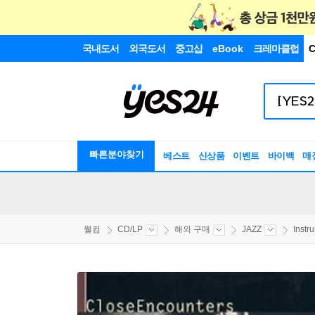
국내도서
외국도서
중고샵
eBook
크레마클럽
C
빠른분야찾기
베스트
신상품
이벤트
바이백
매
웰컴
CD/LP
해외 구매
JAZZ
Instr