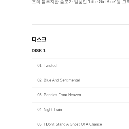
즈의 블루지한 솔로가 일품인 ‘Little Girl Blu
디스크
DISK 1
01
Twisted
02
Blue And Sentimental
03
Pennies From Heaven
04
Night Train
05
I Don't Stand A Ghost Of A Chance