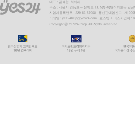
대표 : 김석환, 최세라
주소 : 서울시 영등포구 은행로 11, 5층~6층(여의도동,일신
사업자등록번호 : 229-81-37000 통신판매업신고 : 제 200
이메일 : yes24help@yes24.com 호스팅 서비스사업자 :
Copyright ⓒ YES24 Corp. All Rights Reserved.