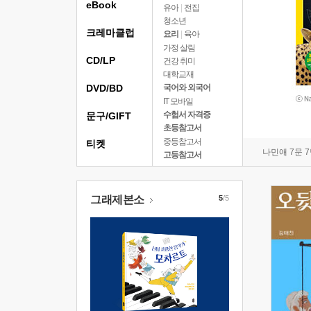
eBook
유아
|
전집
청소년
크레마클럽
요리
|
육아
가정 살림
CD/LP
건강 취미
대학교재
DVD/BD
국어와 외국어
IT 모바일
수험서 자격증
문구/GIFT
초등참고서
중등참고서
티켓
나민애 7문 
고등참고서
그래제본소
5
/5