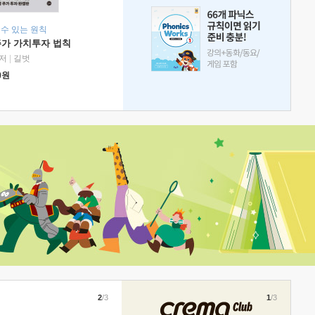
 수 있는 원칙
주가 가치투자 법칙
저
|
길벗
0
원
2
/3
1
/3