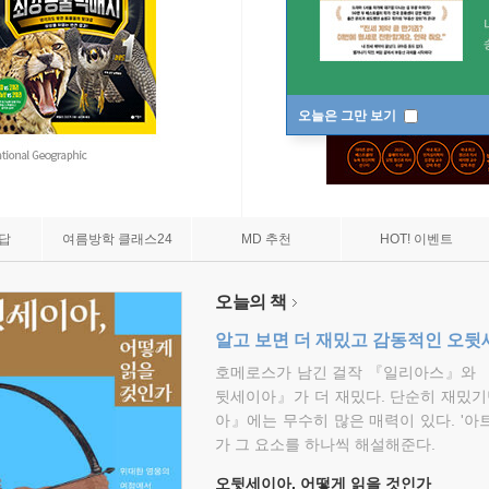
오늘은 그만 보기
7답
여름방학 클래스24
MD 추천
HOT! 이벤트
오늘의 책
알고 보면 더 재밌고 감동적인 오
호메로스가 남긴 걸작 『일리아스』와 
뒷세이아』가 더 재밌다. 단순히 재밌기
아』에는 무수히 많은 매력이 있다. '아
가 그 요소를 하나씩 해설해준다.
오뒷세이아, 어떻게 읽을 것인가