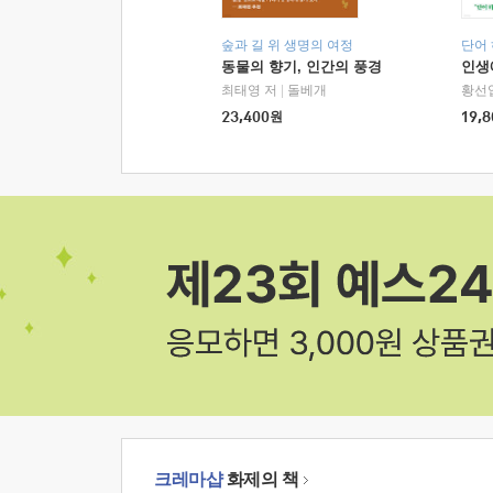
숲과 길 위 생명의 여정
단어
동물의 향기, 인간의 풍경
인생
최태영 저
|
돌베개
황선
23,400
원
19,8
크레마샵
화제의 책