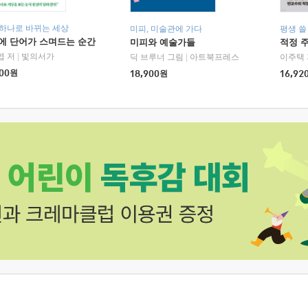
 하나로 바뀌는 세상
미피, 미술관에 가다
평생 쓸
에 단어가 스며드는 순간
미피와 예술가들
적정 
엽 저
|
빛의서가
딕 브루너 그림
|
아트북프레스
이주택 
00
원
18,900
원
16,92