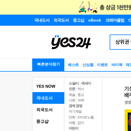
국내도서
외국도서
중고샵
eBook
크레마클럽
C
빠른분야찾기
베스트
신상품
이벤트
바이백
매
소설/시
|
에세이
YES NOW
인문
|
역사
예술
|
종교
국내도서
사회
|
과학
경제 경영
외국도서
자기계발
만화
|
라이트노벨
중고샵
여행
|
잡지
어린이