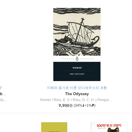
무
지혜와 용기로 이룬 오디세우스의 귀환
Dragon Masters #32 : Heart of the Ruby Dragon (A Branches Book)
The Odyssey
c Inc
Homer / Rieu, E. V. / Rieu, D. C. H.
|
Penguin Group
9,900
원
(34%
+1%
)