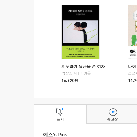
지푸라기 왕관을 쓴 여자
나이 
박상영 저
|
래빗홀
조선
16,920
원
16,2
도서
중고샵
예스's Pick