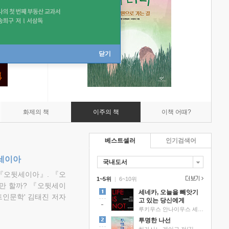
닫기
화제의 책
이주의 책
이책 어때?
베스트셀러
인기검색어
뒷세이아
국내도서
『오뒷세이아』. 『오
1~5위
|
6~10위
만 할까? 『오뒷세이
세네카, 오늘을 빼앗기
트인문학' 김태진 저자
고 있는 당신에게
루키우스 안나이우스 세네카 저/하와이 대저택 편역
투명한 나선