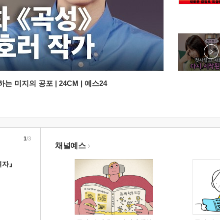
 미지의 공포 | 24CM | 예스24
1
/3
채널예스
여자』