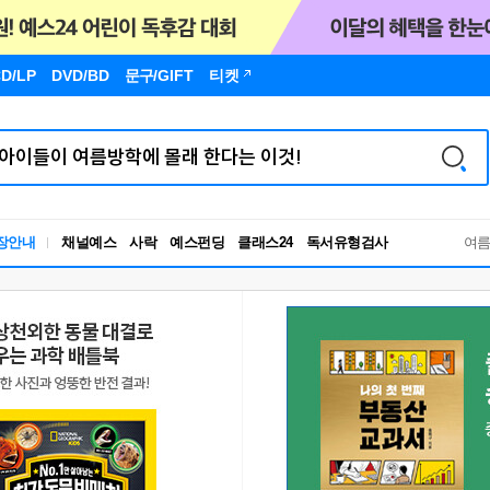
D/LP
DVD/BD
문구
/GIFT
티켓
독서유형검사
장안내
채널예스
사락
예스펀딩
클래스24
RBTI Lab
여
독서유형검사