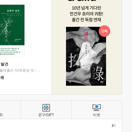
 발견
블래츨리 저/제효영 역
|
디플롯
0
원
BD
문구/GIFT
티켓
3
/5