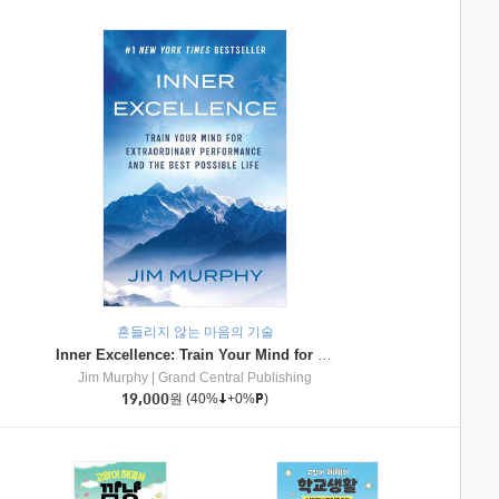
흔들리지 않는 마음의 기술
Inner Excellence: Train Your Mind for Extraordinary Performance and the Best Possible Life
Jim Murphy
|
Grand Central Publishing
19,000
원
(40%
+0%
)