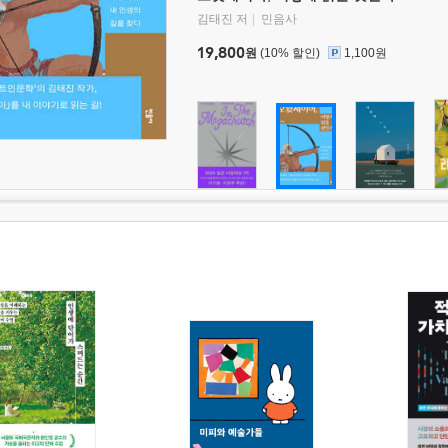
김태진 저
민음사
19,800
원
(10% 할인)
1,100원