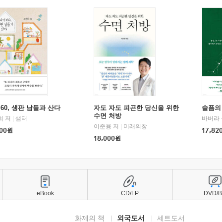
60, 생판 남들과 산다
자도 자도 피곤한 당신을 위한
슬픔의
수면 처방
희 저
|
샘터
바버라 
이준용 저
|
미래의창
00
원
17,82
18,000
원
eBook
CD/LP
DVD/
화제의 책
외국도서
세트도서