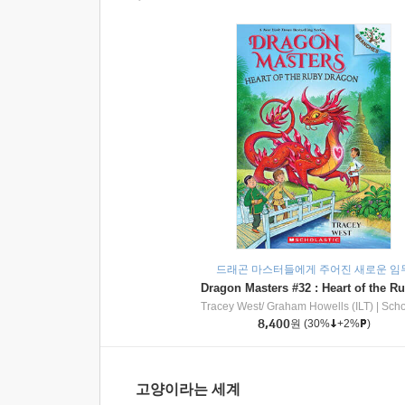
드래곤 마스터들에게 주어진 새로운 임
Tracey West/ Graham Howells (ILT)
|
Scholasti
8,400
원
(30%
+2%
)
고양이라는 세계