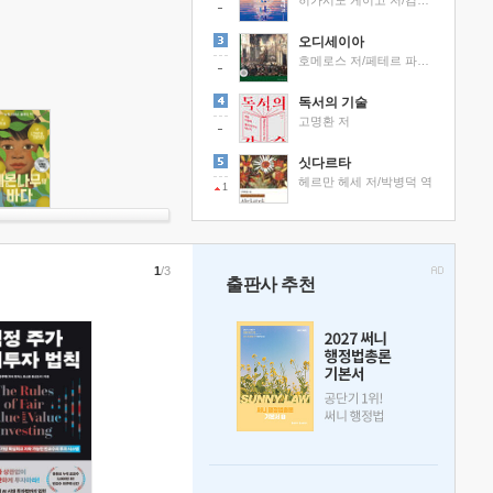
히가시노 게이고 저/김선영 역
오디세이아
호메로스 저/페테르 파울 루벤스 그림/박문재 역
독서의 기술
고명환 저
싯다르타
헤르만 헤세 저/박병덕 역
1
1
/3
출판사 추천