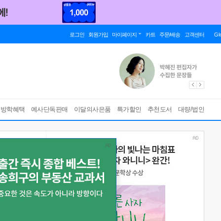
로그인
회원가입
마이페이지
카트
주문/배송
고객센터
Gl
름방학혜택
예사단독판매
이달의사은품
특가할인
추천도서
대량/법인