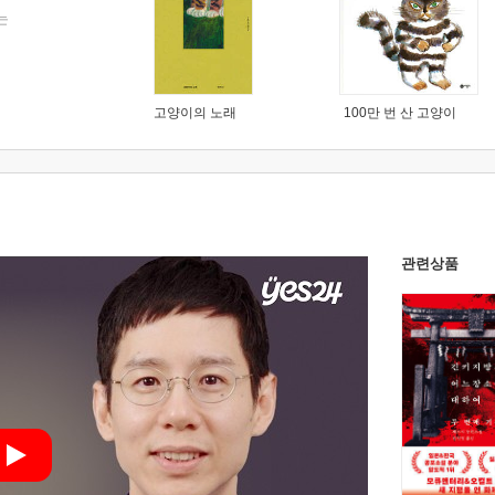
는
고양이의 노래
100만 번 산 고양이
관련상품