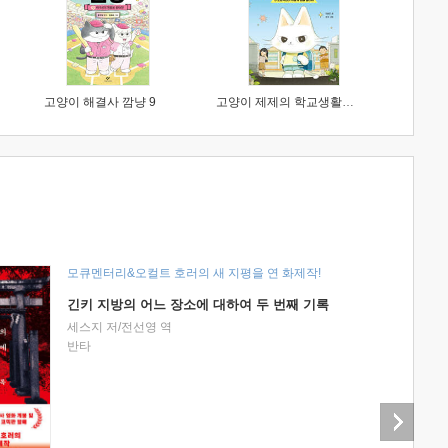
고양이 해결사 깜냥 9
고양이 제제의 학교생활 1 : 초등학생이 이렇게 힘들 줄이야
모큐멘터리&오컬트 호러의 새 지평을 연 화제작!
긴키 지방의 어느 장소에 대하여 두 번째 기록
세스지 저/전선영 역
반타