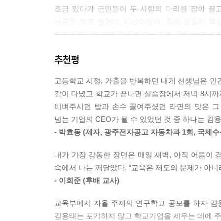
딸내미를 업고 산으로 들로 103
조금 있다가 군인들이 두 사람의 다리를 잡아 끌
큰 새는 바람을 거슬러 날고 105
부르듯 위로 뻗쳤다. 시신이었다. 동네 분들이 옥
공모교장에 합격하고 109
가던 군인들이 고개를 돌리더니 우리 쪽을 보고 소
책을 반납하지 않는 도서관 113
“마, 너희들 안 들어가나?”
추천평
해남의 큰 스승 116
자취집 옥상에서 보았던 광경, 들었던 말, 질질 끌
노무현보다 조금 못생긴 118
솟는 것이 어떤 것인지 알게 되었다.
고등학교 시절, 가출을 반복하던 내게 선생님은 인
- 본문 68쪽
같이 다녔고 학교가 끝나면 실습장에서 저녁 8시까
제2부 흔들림 없는 믿음의 나무
비벼주시던 밥과 손수 끓여주셨던 라면의 맛은 그 
인생의 진로 바꾼 5·18민주화운동
넘는 기업의 CEO가 될 수 있었던 것 중 하나는 김
- 내가 만난 김용태
- 박효동 (제자, 광주전자공고 자동차과 1회, 국제수
대범하면서도 따듯한 후배, 김용태 정용문 127
1980년 5월 18일 이후 모든 게 달라졌다. 시골
시대의 길을 함께 걸은 사람들 김황제 131
불끈 쥐고 학생운동을 시작한다. 1학년 때는 서부
내가 가장 감동한 장면은 매일 새벽, 아직 어둠이 
내 친구 김용태 장복일 138
때는 서클연합회 결성을 주도한다. 너무 자주 잡
속에서 나는 깨달았다. “교육은 제도의 문제가 아니
남을 위해 먼저 손 내밀던 내 친구 용태 이상탁 141
노동자 야학에 참여하는 친구를 보고 감동하긴 했으
- 이희준 (후배 교사)
내가 바라본 김용태 선생님 이복행 145
되었다. 신분을 숨기고 선배로부터 소개받아 공장
잘못된 결정 앞에 물러서지 않는 사람 이희준 147
못한 채 건강을 잃어가며 살아가는 그들이 사람답
교육부에서 자율 주제의 연구학교 공모를 하자 김
삶으로 그를 믿는다 김동근 152
했고, 사업주가 알았을 때 노동 착취와 이윤 추
김용태는 포기하지 않고 학교기업을 세우는 데에 주