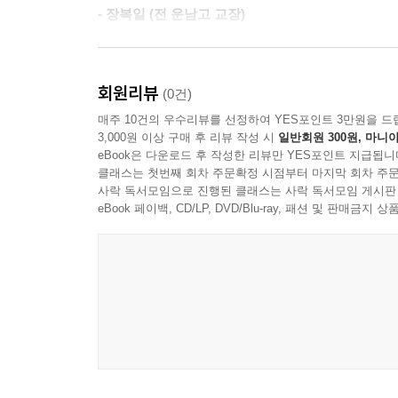
혁신적 아이디어로 새로운 길을 만드는 교사 김용태 
활동이었다. 땀 흘려 일하고 그만큼의 대가를 받는
- 장복일 (전 운남고 교장)
때로는 엄하게 때로는 사랑으로 박효동 161
했었다.
무엇보다 그는 언제나 ‘사람이 먼저’라는 가치를 몸
솔선수범하며 앞장선 친구 배영진 163
존중받는 문화를 만들어주었다. 그는 위트 있고 
김용태, 흔들림 없는 믿음의 기록 전상수 167
그가 다시 학교로 돌아간 이유
회원리뷰
(0건)
주었다. 그 웃음 속에서 우리는 함께 일하는 즐거움
얼굴이 살짝 부은 노무현, 김용태 김권섭 170
매주 10건의 우수리뷰를 선정하여 YES포인트 3만원을 드
깨달은 소중한 배움이었다.
늘 사람의 마음을 먼저 헤아리는 모습 정세호 176
입학한 지 10년 만에 졸업장을 딴 김용태 씨는 목
3,000원 이상 구매 후 리뷰 작성 시
일반회원 300원, 마니아
- 윤빛나 (현 사립교사, 광주전자공고에서 함께 근무
먼저 마음의 문을 열어주신 선생님 윤빛나 178
세상을 만들 것인가.’ 그는 교육에서 그 답을 찾았다
eBook은 다운로드 후 작성한 리뷰만 YES포인트 지급됩니
김용태의 1984 이상걸 181
시민학교장으로서 활동해온 그는 이제 아이들의 눈
클래스는 첫번째 회차 주문확정 시점부터 마지막 회차 주문
누군가 ‘그래서 김용태가 어떤 사람이야?’ 묻는다면
사락 독서모임으로 진행된 클래스는 사락 독서모임 게시판
뺑끼쟁이 김용태, 전략이 있는 사람 장화동 185
eBook 페이백, CD/LP, DVD/Blu-ray, 패션 및 판매금
사람, 결과에 승복하며 함께할 줄 아는 사람, 그래서
내 영원한 전교조 광주지부장 김용태 선생님 김도영 
노무현 대통령은 말씀하셨습니다. “사람 사는 세
- 김도영 (전교조 광주지부 전 정책실장, 전 통일위
늘 그늘을 드리우며 사람들을 품어주는 나무 같은 벗
들렸습니다. 사람 사는 세상은 사람을 중심에 둔 
한 방울의 이슬로 우주를 본다 노희정 195
찾는 일이었습니다. 저는 교실에서, 학교에서, ‘사
노무현 전 대통령처럼 그는 권위를 바라거나 직위에 
- 책머리 중에서
사람은 모두 특별하다. 5·18이 그렇게 우리를 만
제3부 교육정책_배움은 평등하게, 미래는 당당하게
누구보다도 열심히 민주화를 위해 투쟁했고, 전교조
이 책은 총 4부로 이루어져 있다. 제1부에서는 김
물려주려고 노력하며 살아왔다. 그런 그가 좀 더 높
교육혁신의 시작점은 교실이어야 한다 203
지켜본 이들의 목격담이 담겨 있다. 제3부는 30년
막걸리 한 잔을 나누며 그와 함께 나이를 먹어가고 
우리의 광주, 민주시민을 키우는 교육의 길 209
피곤하고 힘든 사람은 내 친구 김용태의 환한 미소