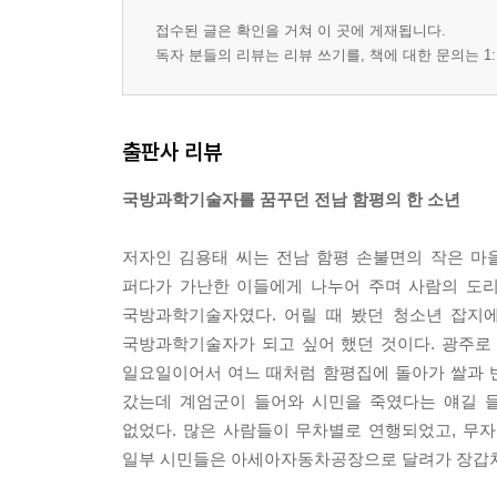
인생의 지침이 돌아가고 65
접수된 글은 확인을 거쳐 이 곳에 게재됩니다.
함평에서 광주까지 68
독자 분들의 리뷰는 리뷰 쓰기를, 책에 대한 문의는 1:
선생 자식이 선생 하는 것이 최고 71
살아 있는 물고기는 물살을 거슬러 오르고
출판사 리뷰
이 새끼 또 왔네 74
돌아온 탕자 78
국방과학기술자를 꿈꾸던 전남 함평의 한 소년
뮤지컬 배우가 차려준 밥상 81
목포교도소의 미결수 84
저자인 김용태 씨는 전남 함평 손불면의 작은 마
월급 8만 원 받는 꼬마 85
퍼다가 가난한 이들에게 나누어 주며 사람의 도리
총에 둘러싸이고 90
국방과학기술자였다. 어릴 때 봤던 청소년 잡지
사랑은 오렌지다방에서 93
국방과학기술자가 되고 싶어 했던 것이다. 광주로 상
주경주독 96
일요일이어서 여느 때처럼 함평집에 돌아가 쌀과 반
갔는데 계엄군이 들어와 시민을 죽였다는 얘길 
함께 사는 세상 모두 사는 교육
없었다. 많은 사람들이 무차별로 연행되었고, 무자
학교에 공장을 열고 99
일부 시민들은 아세아자동차공장으로 달려가 장갑차
시험 없이 대학에 가는 방법 101