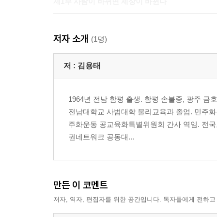
제1부 사람이 바뀌면 세상이 바뀐다
숙직실에서 괘도 그리는 아이
저자 소개
새벽에 일어나믄 서까래를 세어라 29
(1명)
쌀을 그놈만 갖다주지 말고 33
사람의 어려움은 굳이 물을 일이 아니다 35
저 :
김용태
대접받을 때도 예의를 다해서 37
숙직실에서 괘도 그리는 아이 39
1964년 전남 함평 출생. 함평 손불중, 광주 금
아버지의 실루엣 42
전남대학교 사범대학 물리교육과 졸업. 민주화운
밥먹고 책 봐라 44
주화운동 공교육화특별위원회 간사 역임. 전
살이 되는 독서, 독이 되는 독서 47
권네트워크 공동대...
공부의 왕도 50
운명의 지침을 돌려놓고
여학생을 만나러 갔다고? 53
지서에 잡혀간 친구들 55
만든 이 코멘트
너는 잘 먹고 잘 살아서 57
저자, 역자, 편집자를 위한 공간입니다. 독자들에게 전하고
해가 지면 불안이 스며들고 59
책상에 엎어져 있는 학생 62