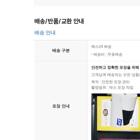
정의롭고 당당한 ‘광주학생 육성’ 제언 289
기초학력 보장, 선언을 넘어서 실천으로 293
배송/반품/교환 안내
‘광주정신’을 광주교육의 핵심으로 297
‘노동’이 당당해야 진정한 인권도시 광주다 301
배송 안내
기술 강국의 미래, 과학기술교육에 달려 있다 305
예스24 배송
광주 청소년이 민주 시민으로 성장하는 길,
배송 구분
배송비 : 무료배송
올바른 역사교육에 답이 있다 308
전국 최고 학업중단율의 비극:
안전하고 정확한 포장을 위해 
‘희망교실’ 부활이 광주교육의 해법이다 314
고객님께 배송되는 모든 상품을
목적 : 안전한 포장 관리
촬영범위 : 박스 포장 작업
포장 안내