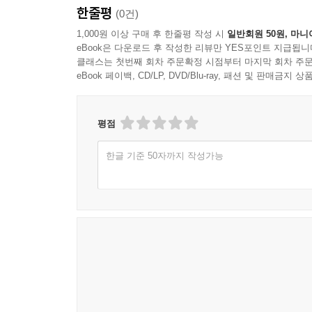
광주교육은 변화를 어떻게 준비해야 하는가? 215
한줄평
웃음을 지어줄 테니까.
(0건)
배움은 평등하게, 미래는 당당하게 221
- 김권섭 (금호고 동기, 전남대학교 약학대학 교수)
1,000원 이상 구매 후 한줄평 작성 시
일반회원 50원, 마니
광주에서 시작하는 미래를 배우는 교실 226
eBook은 다운로드 후 작성한 리뷰만 YES포인트 지급됩니
삶의 품격을 높이는 광주교육 230
클래스는 첫번째 회차 주문확정 시점부터 마지막 회차 주문
아이들의 건강과 행복을 키우는 광주형 키움 프로그램
eBook 페이백, CD/LP, DVD/Blu-ray, 패션 및 판매금
교사의 권리가 곧 학생의 권리다 240
광주의 학교는 마을과 함께 자란다 246
평점
학생 중심의 교육환경, 미래로 가는 길 251
한글 기준 50자까지 작성가능
제4부 교육칼럼_사람 사는 세상, 사람 사는 교육
‘잠자는 교실’ 더 이상 방치하면 안 돼 257
교사의 교육 집중 환경 조성, 교육 혁신의 시작 262
코로나19가 남긴 ‘광주교육의 새로운 과제’ 266
다문화 교육, 지역사회와 함께 키우는 공존의 힘 필요
방학의 의미 277
모두가 함께 만드는 교육 공동체를 위하여 280
사람 사는 세상, 사람 사는 교육이 필요한 시대 284