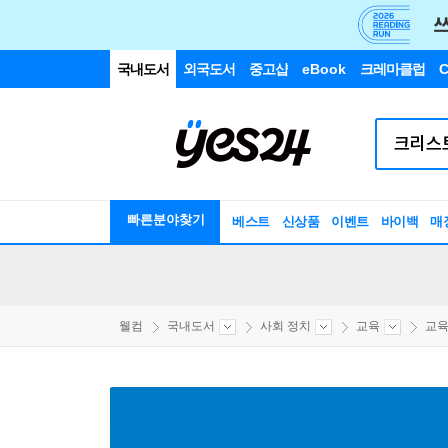
국내도서
외국도서
중고샵
eBook
크레마클럽
C
빠른분야찾기
베스트
신상품
이벤트
바이백
매
웰컴
국내도서
사회 정치
교육
교육