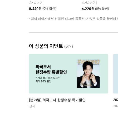
五條悟.夏油傑
ム-ビック
ム-ビック
|
|
8,440
원
(0% 할인)
4,220
원
(0% 할인)
검색 페이지에서 선택된 태그에 등록된 더 많은 상품을 확인해 
이 상품의 이벤트
(6개)
[분야별] 외국도서 한정수량 특가할인
20
상시
20