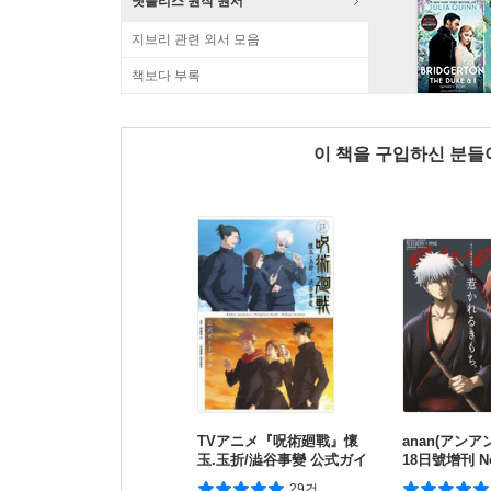
넷플리스 원작 원서
지브리 관련 외서 모음
책보다 부록
이 책을 구입하신 분
TVアニメ『呪術廻戰』懷
anan(アンアン
玉.玉折/澁谷事變 公式ガイ
18日號增刊 No
ドブック
刊 スペシャ
29건