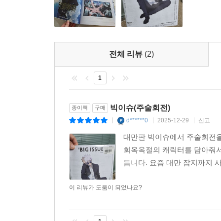
전체 리뷰
(2)
1
빅이슈(주술회전)
종이책
구매
d******0
2025-12-29
신고
|
|
|
대만판 빅이슈에서 주술회전을 
회옥옥절의 캐릭터를 담아줘서 
듭니다. 요즘 대만 잡지까지 
이 리뷰가 도움이 되었나요?