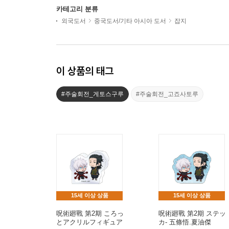
카테고리 분류
외국도서
중국도서/기타 아시아 도서
잡지
이 상품의 태그
#주술회전_게토스구루
#주술회전_고죠사토루
15세 이상 상품
15세 이상 상품
呪術廻戰 第2期 ころっ
呪術廻戰 第2期 ステッ
とアクリルフィギュア
カ- 五條悟.夏油傑