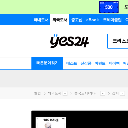
국내도서
외국도서
중고샵
eBook
크레마클럽
C
빠른분야찾기
베스트
신상품
이벤트
바이백
매
웰컴
외국도서
중국도서/기타 ...
잡지