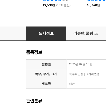
ョン(坂田銀時
19,530
원
(10% 할인)
10,740
원
빅 이슈 대만 THE BIG ISSUE 2025년 09월
도서정보
리뷰/한줄평
(2/1)
품목정보
발행일
2025년 09월 15일
쪽수, 무게, 크기
쪽수확인중 | 크기확인중
제조국
대만
관련분류