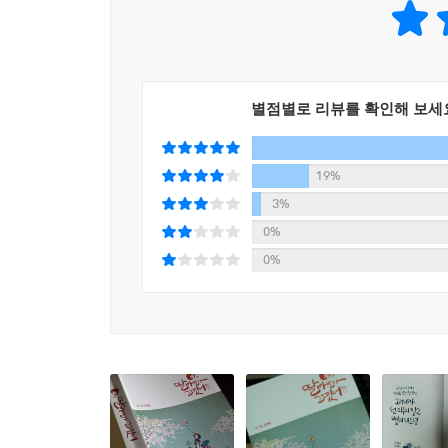
외출 148
악몽으로 꼽지만 장난감을 치울 때면 딸아이와 
재우다 졸기 150
쌓아가고 있다. 누군가를 사랑하면 예뻐진다 했던
체온 재기 151
사랑과는 달리, 서투르게 표현할 수밖에 없는 아버
열감기 152
‘아이를 키우는 것은 곧 나를 성장시키는 과정’
별점별로 리뷰를 확인해 보세
코 막히는 한판 승부 155
사랑해주는 존재, 누군가에게 사랑받고 사랑을 주는
보행기 범퍼카 156
비하면 아이와 지낸 4년은 짧다. 하지만 아이가 주
걸음마 연습 158
않은 시간이다. 아이를 키우고서야 비로소 그것을
19%
엄마, 엄마! 160
수 있을 것이다
3%
혼내기 힘들어 163
0%
아빠, 아빠! 164
0%
전화 통화 167
세상 밖으로 168
싸고 또 싸고 170
아무것도 못하니까 172
04 아빠 두 살