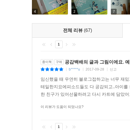
돌잔치 178
폭풍 잠투정 181
4
2
7
엄마, 어디 가 182
엄마 껌딱지 185
전체 리뷰
(67)
아빠랑 둘이서 187
아기 냄새 191
1
계단의 맛 192
등반 본능 195
공감백배의 글과 그림이에요. 
종이책
구매
인형 놀이 198
b*****u
2017-09-28
신고
외출 준비 200
|
|
|
슬픈 삭발식 203
임신했을 때 우연히 블로그접하고는 너무 재밌
모유야 안녕 206
테일한지요에피소드들도 다 공감되고..아이를 
은근 재밌네 208
한 친구가 있어선물하려고 다시 카트에 담았어요
한밤중의 불청객 209
이 리뷰가 도움이 되었나요?
궁금해 212
듣고 있어요 214
아빠 복음 216
1