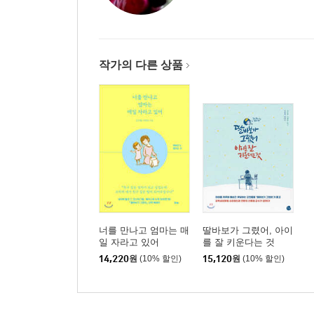
제2악장 063
제3악장 064
제4악장 065
태어났다 066
작가의 다른 상품
아빠 닮았네 068
발바닥 통성명 069
첫날 밤 070
목 조심 072
운전이 무서워 074
조리원 찜질방 075
모유 수유 076
울음소리 077
미역국 파티 078
너를 만나고 엄마는 매
딸바보가 그렸어, 아이
이름 짓기 080
일 자라고 있어
를 잘 키운다는 것
출생신고 082
14,220
원
(10% 할인)
15,120
원
(10% 할인)
사진을 보면 083
집중이 안 돼 084