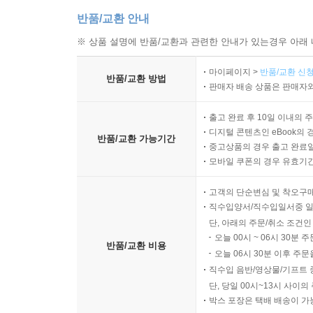
남자이기 때문에 354
반품/교환 안내
아버지의 어깨 356
어린이날 358
※ 상품 설명에 반품/교환과 관련한 안내가 있는경우 아래 
엄마가 좋아, 아빠가 좋아 360
마이페이지 >
반품/교환 신청
익숙함과 소중함 362
반품/교환 방법
판매자 배송 상품은 판매자와
명화 갤러리 364
육아는 육아다 368
출고 완료 후 10일 이내의 
부부의 삶 372
디지털 콘텐츠인 eBook의 
반품/교환 가능기간
중고상품의 경우 출고 완료일
모바일 쿠폰의 경우 유효기간(
에필로그
고객의 단순변심 및 착오구
직수입양서/직수입일서중 일
단, 아래의 주문/취소 조건인
오늘 00시 ~ 06시 30분 
반품/교환 비용
오늘 06시 30분 이후 주문
직수입 음반/영상물/기프트 
단, 당일 00시~13시 사이
박스 포장은 택배 배송이 가