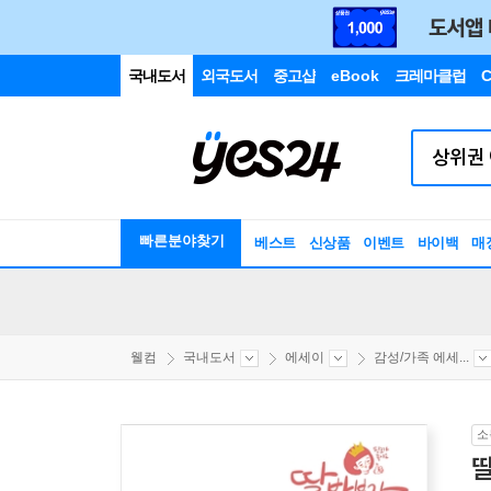
국내도서
외국도서
중고샵
eBook
크레마클럽
C
빠른분야찾기
베스트
신상품
이벤트
바이백
매
웰컴
국내도서
에세이
감성/가족 에세...
소