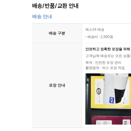
간지럼 320
배송/반품/교환 안내
비 오는 날에 322
배송 안내
한쪽 어깨 325
어른이 아니야 326
예스24 배송
배송 구분
배송비 : 2,500원
06 아빠 네 살
안전하고 정확한 포장을 위해 
그렇게 부모가 된다 330
고객님께 배송되는 모든 상품을
목적 : 안전한 포장 관리
유모차를 밀다가 337
촬영범위 : 박스 포장 작업
남자 친구 338
악몽 340
포장 안내
내 사랑 내 곁에 342
외식 344
청소의 추억 346
조삼모사 부녀 버전 347
미안하다 350
무릎 엔딩 352