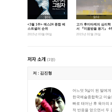
땡기네 032
태교 여행 034
느낌 아니까 036
읽다
읽다
너의 목소리가 들려 038
<3월 1주> 예스24 종합 베
고가 후미타케의 심리학
스트셀러 순위
서 『미움받을 용기』 4
아내의 다리 040
연속 1위
2015년 03월 06일
2015년 02월 26일
쥐를 잡자 042
불편해졌어 044
요가 데이트 046
태교의 추억 048
저자 소개
(1명)
임부 우울증 050
예정일 052
저 :
김진형
미루지 마 054
02 아빠 됐어요
어느덧 9살이 된 딸에게
한국예술종합학교 미술원
진통 교향곡 060
빠로 태어난 후 육아의
제1악장 062
적 반응을 얻으면서 두 