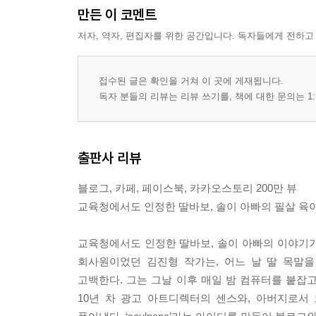
조리원 남녀 086
만든 이 코멘트
저자, 역자, 편집자를 위한 공간입니다. 독자들에게 전하고
03 아빠 한 살
아이 컨택 090
접수된 글은 확인을 거쳐 이 곳에 게재됩니다.
안을 땐 손 조심 091
독자 분들의 리뷰는 리뷰 쓰기를, 책에 대한 문의는 1:
네일 케어 092
때로는 얄미워 093
필요한 사람 094
출판사 리뷰
트림 미션 098
왜 울어 100
블로그, 카페, 페이스북, 카카오스토리 200만 뷰
울음의 이유 102
교육청에서도 인정한 딸바보, 솔이 아빠의 필살 육아
산후 우울증 103
목욕의 자세 104
교육청에서도 인정한 딸바보, 솔이 아빠의 이야기
우리 제법 잘 어울려요 106
회사원이었던 김진형 작가는, 어느 날 딸 목말
손 탄 자장가 108
고백한다. 그는 그날 이후 매일 밤 컴퓨터를 붙잡고 
눕히는 기술 110
10년 차 광고 아트디렉터의 센스와, 아버지로서
쓰담 쓰담 114