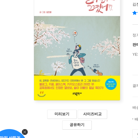
김
정
판
Y
결
배
미리보기
사이즈비교
배
공유하기