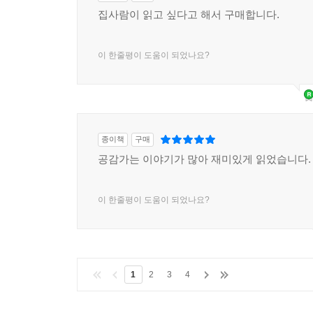
상처 292
집사람이 읽고 싶다고 해서 구매합니다.
싸우지 마 294
취향이 생기다 296
이 한줄평이 도움이 되었나요?
신발 신겨줘 298
가방 들어주는 남자 299
멘붕 카페 300
교육의 중요성 301
뭐든지 따라 해요 302
종이책
구매
야단 305
공감가는 이야기가 많아 재미있게 읽었습니다.
놀아줘 306
죽은 척 308
이 한줄평이 도움이 되었나요?
마사지 놀이 310
아빠 짱 별자리 312
우리 이모 313
밥 먹이는‘일’ 315
1
2
3
4
보고 또 보고 316
아이의 질문 318