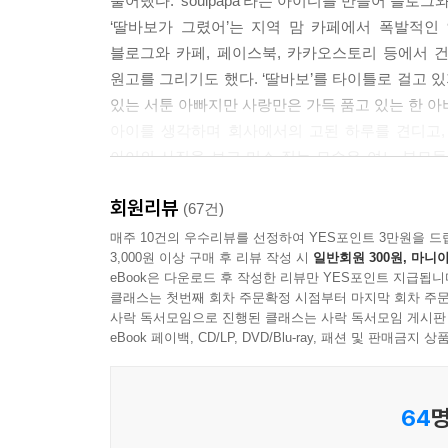
풀어냈다. ‘soulpapa’라는 아이디를 만들어 블로
낯가림 116
‘딸바보가 그렸어’는 지역 맘 카페에서 폭발적인
기저귀 타이밍 118
블로그와 카페, 페이스북, 카카오스토리 등에서 
목 가누기 120
원고를 그리기도 했다. ‘딸바보’를 타이틀로 걸고 
옹알이 대화 122
있는 서툰 아빠지만 사랑만은 가득 품고 있는 한 
대화하고 싶다 123
아이를 생각하며 회사에서의 고된 하루를 견디고,
밤이면 밤마다 124
아이의 사진을 보고 미소 짓는 모습은 여느 부모들
백일의 기적 126
일도 할 수 있다는 4년 차 아빠의 좌충우돌 육
백일 사진 129
회원리뷰
예비부부들에게 소소한 즐거움과 힘이 되어주기를 
(67건)
너무 예쁘지 131
매주 10건의 우수리뷰를 선정하여 YES포인트 3만원을 드
기어 다닌다 132
3,000원 이상 구매 후 리뷰 작성 시
일반회원 300원, 마니아
부모는 아이를 낳고, 아이는 부모를 성장시킨다
eBook은 다운로드 후 작성한 리뷰만 YES포인트 지급됩니
젖니가 났어요 134
철없는 남편에서 딸바보 아빠가 되기까지 4년간의 
클래스는 첫번째 회차 주문확정 시점부터 마지막 회차 주문
이유식 시작 135
사락 독서모임으로 진행된 클래스는 사락 독서모임 게시판
나갔어 137
‘딸바보가 그렸어’가 인터넷에서 큰 인기를 끈 이
eBook 페이백, CD/LP, DVD/Blu-ray, 패션 및 판매금
그녀의 하루 138
있게 그려내 부모들의 공감을 자아냈다는 점도 그
떨어뜨리는 게 재밌어 142
성장하는 모습이 담겨 있다는 점이다.
아빠라고 불러줘 144
64
명
비위도 약하고, 주말 낮에는 늦잠 자기에 바쁘고, 
우리 집 모닝콜 146
중에 기저귀를 갈아주고, 아내와 밤새 돌아가며 