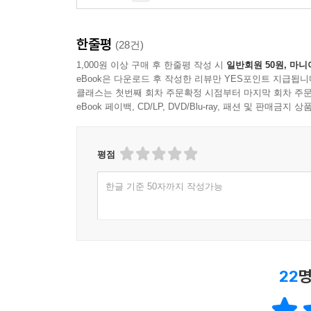
퇴근의 맛 218
퇴근의 뒷맛 220
가장의 무게 222
한줄평
(28건)
어디를 가느냐 226
1,000원 이상 구매 후 한줄평 작성 시
일반회원 50원, 마니
배변 훈련 228
eBook은 다운로드 후 작성한 리뷰만 YES포인트 지급됩니
둘만의 데이트 231
클래스는 첫번째 회차 주문확정 시점부터 마지막 회차 주문
eBook 페이백, CD/LP, DVD/Blu-ray, 패션 및 판매금
첫 동물원 232
집에만 오면 234
이 닦기 236
평점
숨바꼭질 238
문화센터에서 240
한글 기준 50자까지 작성가능
갑자기 조용하네 242
세상을 향해 뛰놀아라 244
아이의 손과 발 247
기저귀 변천사 249
22
명
모든 게 특별해 250
그녀는요 252
코딱지 공주 256