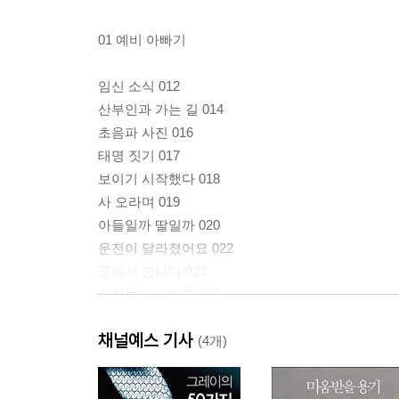
01 예비 아빠기
임신 소식 012
산부인과 가는 길 014
초음파 사진 016
태명 짓기 017
보이기 시작했다 018
사 오라며 019
아들일까 딸일까 020
운전이 달라졌어요 022
꿈에서 만나다 023
치마보다 기저귀 024
아이스크림 사 오는 아빠 025
채널예스 기사
몰래 먹기 026
(4개)
상전 놀이 028
발차기 030