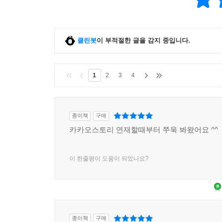
놀이 기구 아니야 258
절묘한 타이밍1 260
절묘한 타이밍2 262
클린봇
이 부적절한 글을 감지 중입니다.
사랑의 이유 264
뭔데 뭔데 266
친구를 사귀다 268
1
2
3
4
05 아빠 세 살
종이책
구매
아이가 있는 집이란 272
카카오스토리 연재할때부터 쭈욱 봐왔어요 ^^
그때 그리고 지금 274
손 잡아줘 279
이 한줄평이 도움이 되었나요?
동네 아쿠아리움 281
스트레스 펑 282
스킨십 283
딸바보의 월요병 284
육아의 중심에서 사랑을 외치다 285
종이책
구매