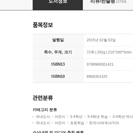
도서정보
리뷰/한줄평
(17/10)
품목정보
발행일
2015년 02월 02일
쪽수, 무게, 크기
72쪽 | 292g | 210*260*5mm
ISBN13
9788968301421
ISBN10
8968301425
관련분류
카테고리 분류
국내도서
어린이
3-4학년
3-4학년 학습
3-4학년 역
국내도서
어린이
초등학습
한국사/세계사/지리
수상내역 및 미디어 추천 분류