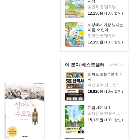
시작
김일옥 글/김호랑 그림
12,150
원
(10% 할인)
세상에서 가장 빛나는
이름, 어린이
안미란 글/양은아 그림
12,150
원
(10% 할인)
이 분야 베스트셀러
더보기
만화로 보는 5분 한국
사
유요 글/미정 그림/신병주 감수
16,920
원
(10% 할인)
지금 세계사 1
최태성 글/류경은 그림
15,120
원
(10% 할인)