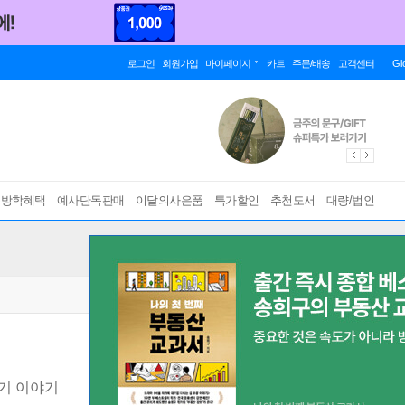
로그인
회원가입
마이페이지
카트
주문/배송
고객센터
Gl
름방학혜택
예사단독판매
이달의사은품
특가할인
추천도서
대량/법인
기 이야기