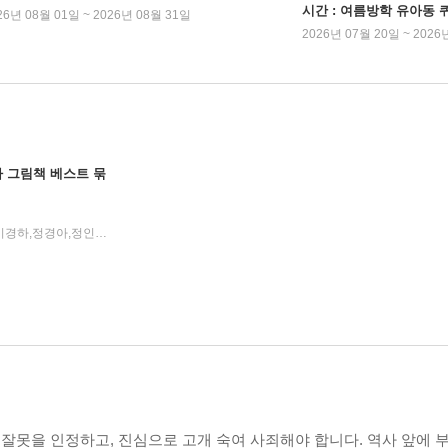
시간 : 여름방학 유아동 
26년 08월 01일 ~ 2026년 08월 31일
2026년 07월 20일 ~ 2026
 그림책 베스트 묶
안미란,정혜원,강효미,김일옥 글/이경하,정경아,정인선,천복주,이경국,박지윤 그림/한혜인 감수
개암나무
2019년 12
|
|
잘못을 인정하고, 진심으로 고개 숙여 사죄해야 합니다. 역사 앞에 