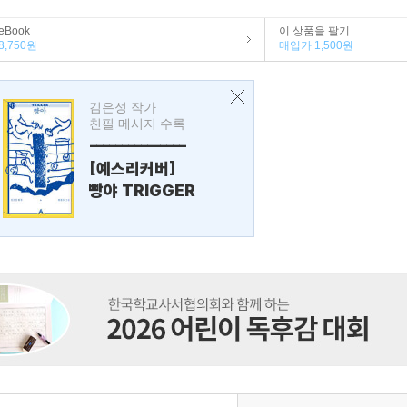
eBook
이 상품을 팔기
8,750원
매입가 1,500원
김은성 작가
친필 메시지 수록
---------------
[예스리커버]
빵야 TRIGGER