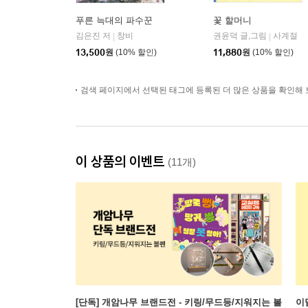
푸른 늑대의 파수꾼
꽃 할머니
김은진 저
창비
권윤덕 글,그림
사계절
|
|
13,500
원
(10% 할인)
11,880
원
(10% 할인)
검색 페이지에서 선택된 태그에 등록된 더 많은 상품을 확인해 
이 상품의 이벤트
(11개)
[단독] 개암나무 브랜드전 - 키링/무드등/지워지는 볼
이