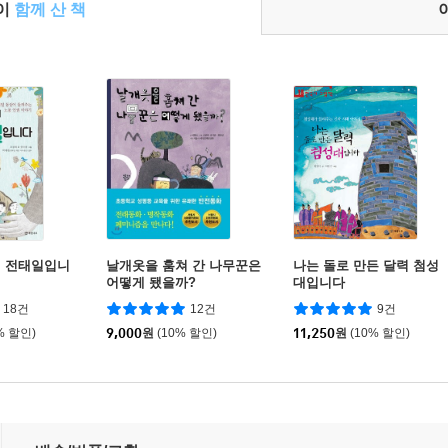
들이
함께 산 책
의 전태일입니
날개옷을 훔쳐 간 나무꾼은
나는 돌로 만든 달력 첨성
어떻게 됐을까?
대입니다
18건
12건
9건
% 할인)
9,000
원
(10% 할인)
11,250
원
(10% 할인)