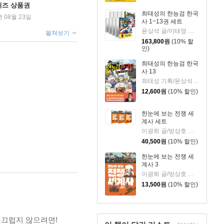
퀴즈 상품권
최태성의 한능검 한국
년 08월 23일
사 1~13권 세트
윤상석 글/이태영 그림
펼쳐보기
163,800
원
(10% 할
인)
최태성의 한능검 한국
사 13
최태성 기획/윤상석 글/이태영 그림
12,600
원
(10% 할인)
한눈에 보는 전쟁 세
월 13일
계사 세트
이광희 글/방상호 그림
40,500
원
(10% 할인)
한눈에 보는 전쟁 세
계사 3
이광희 글/방상호 그림
13,500
원
(10% 할인)
부끄럽지 않으려면!