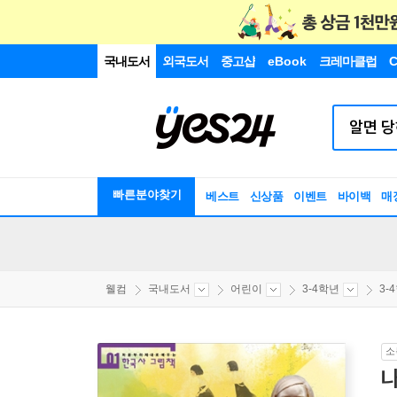
국내도서
외국도서
중고샵
eBook
크레마클럽
C
빠른분야찾기
베스트
신상품
이벤트
바이백
매
웰컴
국내도서
어린이
3-4학년
3-
소