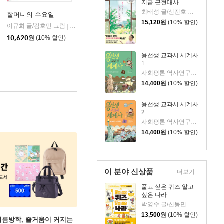
지금 근현대사
최태성 글/신진호 그림
할머니의 수요일
15,120
원
(10% 할인)
이규희 글/김호민 그림
주니어김영사
|
개암나무
|
10,620
원
(10% 할인)
용선생 교과서 세계사
1
사회평론 역사연구소 글/뭉선생,이우일 그림/전국초등사회교과모임 감수
14,400
원
(10% 할인)
용선생 교과서 세계사
2
사회평론 역사연구소 글/뭉선생,이우일 그림/전국초등사회교과모임 감수
14,400
원
(10% 할인)
이 분야 신상품
더보기
풀고 싶은 퀴즈 알고
싶은 나라
박영수 글/신동민 그림
13,500
원
(10% 할인)
여름방학, 줄거움이 커지는