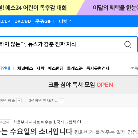
D/LP
DVD/BD
문구
/GIFT
티켓
독서유형검사
장안내
채널예스
사락
예스펀딩
클래스24
여
RBTI Lab
독서유형검사
크클 심야 독서 모임
OPEN
4학년 학습
3-4학년 역사/지...
처음부터 제대로 배우는 한국사 그림책-01
득공제
나는 수요일의 소녀입니다
평화비가 들려주는 일제 강점