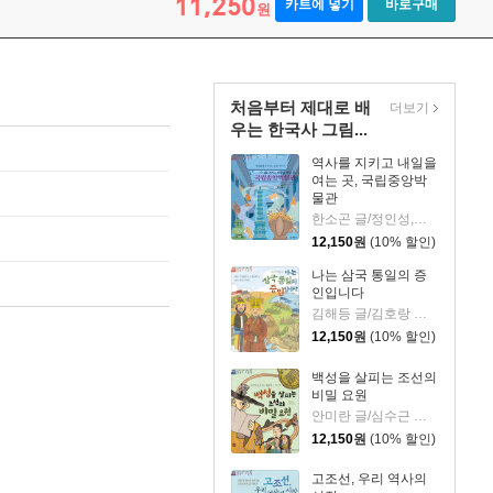
11,250
카트에 넣기
바로구매
원
처음부터 제대로 배
더보기
우는 한국사 그림...
역사를 지키고 내일을
여는 곳, 국립중앙박
물관
한소곤 글/정인성,천복주 그림
12,150
원
(10% 할인)
나는 삼국 통일의 증
인입니다
김해등 글/김호랑 그림
12,150
원
(10% 할인)
백성을 살피는 조선의
비밀 요원
안미란 글/심수근 그림
12,150
원
(10% 할인)
고조선, 우리 역사의