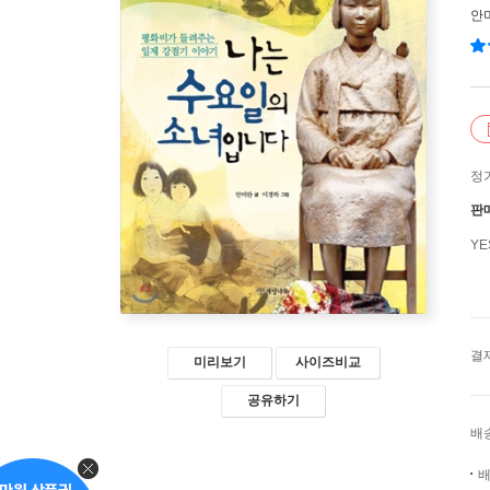
안
정
판
Y
결
미리보기
사이즈비교
공유하기
배
배