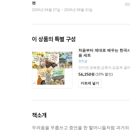
펜
20
2026년 04월 27일 ~ 2026년 08월 31일
이 상품의 특별 구성
처음부터 제대로 배우는 한국사
음 세트
전5권
56,250
원
(10% 할인)
카트에 넣기
책소개
두려움을 무릅쓰고 증언을 한 할머니들처럼 과거의 