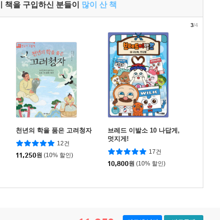
이 책을 구입하신 분들이
많이 산 책
3
/4
천년의 학을 품은 고려청자
브레드 이발소 10 나답게,
멋지게!
12건
17건
11,250
원
(10% 할인)
10,800
원
(10% 할인)