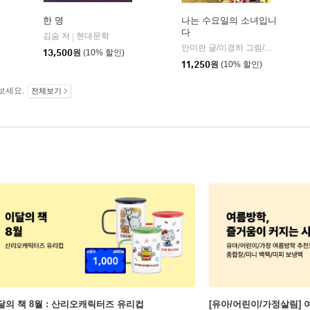
한 명
나는 수요일의 소녀입니
다
김숨 저
현대문학
|
안미란 글/이경하 그림/한혜인 감수
13,500
원
(10% 할인)
11,250
원
(10% 할인)
보세요.
전체보기
달의 책 8월 : 산리오캐릭터즈 유리컵
[유아/어린이/가정살림] 