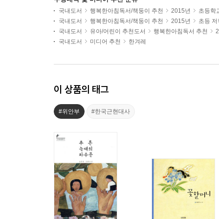
국내도서
행복한아침독서/책둥이 추천
2015년
초등학
국내도서
행복한아침독서/책둥이 추천
2015년
초등 
국내도서
유아/어린이 추천도서
행복한아침독서 추천
국내도서
미디어 추천
한겨레
이 상품의 태그
#위안부
#한국근현대사