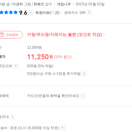
미란
글 /
이경하
그림 /
한혜인
감수
개암나무
2015년 02월 02일
9.6
회원리뷰(
27
건)
판매지수 180
키링/무드등/지워지는 볼펜 (포인트 차감)
구매혜택
가
12,500원
11,250
원
매가
(10% 할인)
ES포인트
620원 (5% 적립)
5만원이상 구매 시 2천원 추가적립
제혜택
카드/간편결제 혜택을 확인하세요
송안내
송비 : 유료 (도서 15,000원 이상 무료)