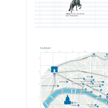
* 코코 샤넬
‘리틀 블랙’을 창조한 패션 디자이너
* 장 폴 사르트르, 시몬 드 보부아르
실존주의 남성과 파리에서 가장 똑똑한 여성
* 에디트 피아프
작은 참새가 마음으로 파리를 부르다
* 보리스 비앙
작가이자 음악가, 배우였던 만능 재주꾼
* 프랑수아 트뤼포
영화를 위한 삶
* 이브 생 로랑