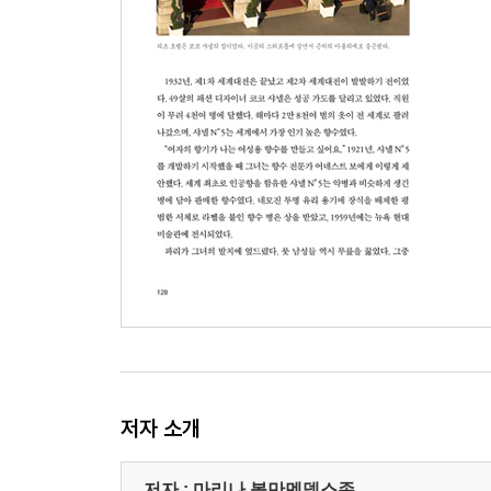
저자 소개
저자 : 마리나 볼만멘델스존