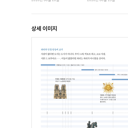
2016년 06월 20일
2016년 06월 13일
* 클로드 모네
인상주의를 탄생시킨 화가
상세 이미지
* 오귀스트 로댕
열정의 천재 조각가
* 오귀스트 에스코피에
파리 요리계의 넘버원
* 마리 퀴리
세계 최초의 여성 노벨상 수상자
* 시도니가브리엘 콜레트
남자와 여자를 모두 사랑했던 여성 작가
* 파블로 피카소
바람둥이 천재 화가