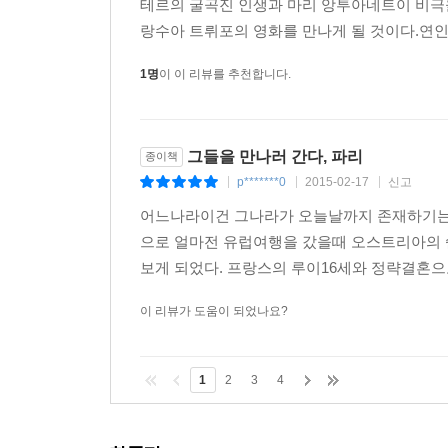
테르의 굴곡진 인생과 마리 앙투아네트이 비극을
랑수아 트뤼포의 영화를 만나게 될 것이다.연인들
1명
이 이 리뷰를 추천합니다.
그들을 만나러 간다, 파리
종이책
p*******0
2015-02-17
신고
|
|
|
어느나라이건 그나라가 오늘날까지 존재하기는 
으로 얼마전 유럽여행을 갔을때 오스트리아의
보게 되었다. 프랑스의 루이16세와 정략결혼으
이 리뷰가 도움이 되었나요?
1
2
3
4