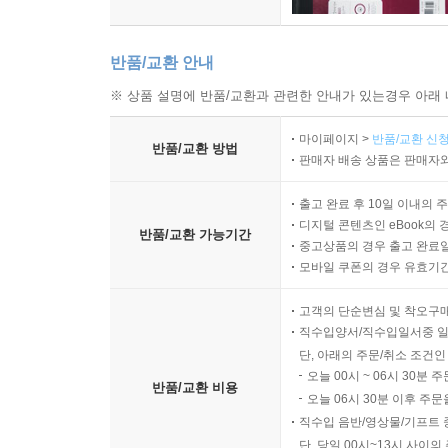
반품/교환 안내
※ 상품 설명에 반품/교환과 관련한 안내가 있는경우 아래 
마이페이지 >
반품/교환 신청
반품/교환 방법
판매자 배송 상품은 판매자와
출고 완료 후 10일 이내의 
디지털 콘텐츠인 eBook의 
반품/교환 가능기간
중고상품의 경우 출고 완료일
모바일 쿠폰의 경우 유효기간(
고객의 단순변심 및 착오구
직수입양서/직수입일서중 일
단, 아래의 주문/취소 조건인
오늘 00시 ~ 06시 30분 
반품/교환 비용
오늘 06시 30분 이후 주문
직수입 음반/영상물/기프트 
단, 당일 00시~13시 사이