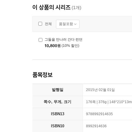
이 상품의 시리즈
(1개)
품절포함
전체
그들을 만나러 간다 런던
10,800
원
(10% 할인)
품목정보
발행일
2015년 02월 01일
쪽수, 무게, 크기
176쪽 | 376g | 148*210*13
ISBN13
9788992914635
ISBN10
8992914636