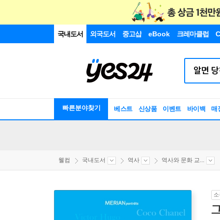
국내도서
외국도서
중고샵
eBook
크레마클럽
C
빠른분야찾기
베스트
신상품
이벤트
바이백
매
웰컴
국내도서
역사
역사와 문화 교...
소