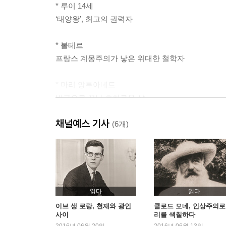
* 루이 14세
‘태양왕’, 최고의 권력자
* 볼테르
프랑스 계몽주의가 낳은 위대한 철학자
* 마리 앙투아네트
비극으로 끝난 호화로운 삶
채널예스 기사
* 나폴레옹
(6개)
스스로 왕좌에 앉은 황제, 유럽을 정복하다
* 오노레 드 발자크
19세기 파리의 지치지 않는 기록자
읽다
읽다
* 빅토르 위고
이브 생 로랑, 천재와 광인
클로드 모네, 인상주의로
사이
리를 색칠하다
에스메랄다와 카지모도의 창조자