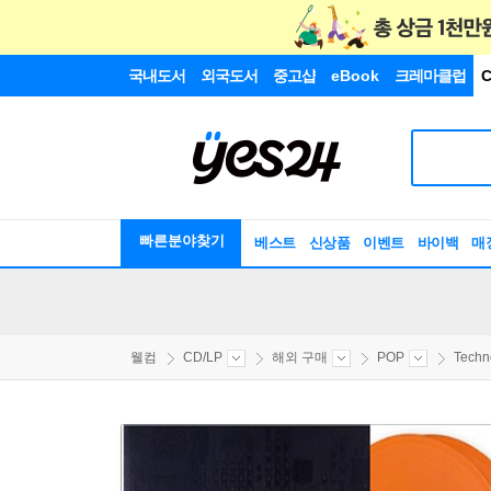
국내도서
외국도서
중고샵
eBook
크레마클럽
C
빠른분야찾기
베스트
신상품
이벤트
바이백
매
웰컴
CD/LP
해외 구매
POP
Techno