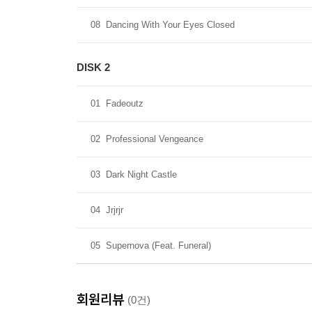
08
Dancing With Your Eyes Closed
DISK 2
01
Fadeoutz
02
Professional Vengeance
03
Dark Night Castle
04
Jrjrjr
05
Supernova (Feat. Funeral)
회원리뷰
(0건)