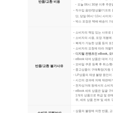
반품/교환 비용
오늘 06시 30분 이후 주문
직수입 음반/영상물/기프트 
단, 당일 00시~13시 사이
박스 포장은 택배 배송이 가
소비자의 책임 있는 사유로 
소비자의 사용, 포장 개봉에 
복제가 가능한 상품 등의 포장을 
소비자의 요청에 따라 개별
디지털 컨텐츠인 eBook, 
eBook 대여 상품은 대여 기
모바일 쿠폰 등록 후 취소/환
반품/교환 불가사유
중고상품이 구매확정(자동 
LP상품의 재생 불량 원인이 기
시간의 경과에 의해 재판매가
전자상거래 등에서의 소비자
eBook 세트 상품은 일괄 
1개의 상품으로 취급 및 판매
우, 세트 상품 전부 및 세트
상품의 불량에 의한 반품, 교
소비자 피해보상