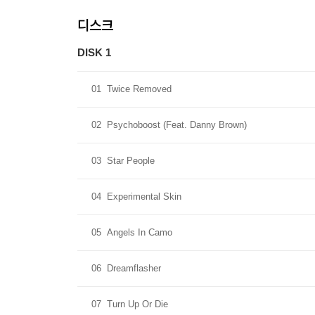
디스크
DISK 1
01
Twice Removed
02
Psychoboost (Feat. Danny Brown)
03
Star People
04
Experimental Skin
05
Angels In Camo
06
Dreamflasher
07
Turn Up Or Die