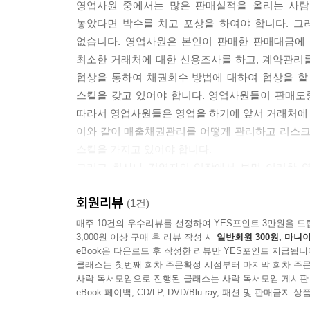
영업사원 중에서는 많은 판매실적을 올리는 사람
1. 소멸시효 개념 74
놓았다면 박수를 치고 포상을 하여야 합니다. 그
2. 제척기간과 소멸시효의 차이점 75
없습니다. 영업사원은 본인이 판매한 판매대금에 
3. 소멸시효 기간의 기산일 76
최소한 거래처에 대한 신용조사를 하고, 계약관리를
4. 소멸시효 기간의 만료일 77
협상을 통하여 채권회수 방법에 대하여 협상을 할 
5. 소멸시효 중단 77
스킬을 갖고 있어야 합니다. 영업사원들이 판매도
6. 소멸시효 정지 78
따라서 영업사원들은 영업을 하기에 앞서 거래처에 
7. 소멸시효 기간 79
이와 같이 매출채권관리를 어떻게 관리하고 리스크
8. 시효이익의 포기 82
스킬을 가지고 있어야 합니다.
? 부록 1 부실 채권 관리 규정 84
그리고 회사나 경영자의 입장에서 보면 이러한 
? 채권관리 기초 실무 평가하기 91
있도록 제도적인 시스템을 만들어 주어야 합니다.
제2장 신용 조사 및 평가 실무 99
회원리뷰
이를 위해서는 2차적으로 매출채권관리를 집중적으
(1건)
제1절 신용조사 개념 100
양성할 필요가 있습니다.
매주 10건의 우수리뷰를 선정하여 YES포인트 3만원을 드
1. 신용조사 의의 100
3,000원 이상 구매 후 리뷰 작성 시
일반회원 300원, 마니아
모든 업무가 마찬가지겠지만, 특히 채권관리는 업무
2. 신용조사의 목적 100
eBook은 다운로드 후 작성한 리뷰만 YES포인트 지급됩니
매출채권관리는 크게 사전적 채권관리와 사후적
클래스는 첫번째 회차 주문확정 시점부터 마지막 회차 주문
3. 신용조사의 전제 조건 101
거래제안을 하는 것으로부터 시작하여 신용조사를 
사락 독서모임으로 진행된 클래스는 사락 독서모임 게시판
4. 신용조사의 시기 101
것인가, 판매를 어떻게 하고, 수금조건은 어떻게 할
eBook 페이백, CD/LP, DVD/Blu-ray, 패션 및 판매금
제2절 신용조사 대상 103