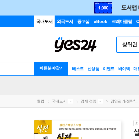
국내도서
외국도서
중고샵
eBook
크레마클럽
C
빠른분야찾기
베스트
신상품
이벤트
바이백
매
웰컴
국내도서
경제 경영
경영관리/전략/...
소
실