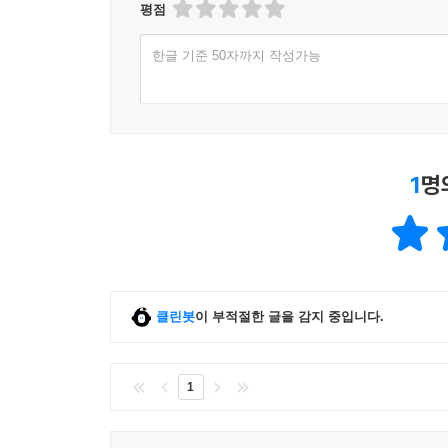
6. 여신한도의 운영 186
평점
파산실무편을 다루었습니다.
7. 대금 회수 186
그리고 사후적 채권관리 단계에서 학습할 수 있도록 
8. 중점관리 거래처 관리 요령 186
한글 기준 50자까지 작성가능
채권자취소권 실무편, 제12장 민사소송 실무편 제13
제3절 여신관리 제도 188
유체동산 강제집행 실무편, 제17장 채권과 그 밖의
1. 신규 거래처 등록제도 188
또한 각 장 별로 실전 판례 및 실전 사례를 삽입함
2. 전결권 제도 188
그리고 각 장별 말미에 다양한 문제은행을 수록하
3. 거래한도 제도 188
하였습니다.
1
명
4. 거래처의 적정거래한도 설정 방법 190
저자는 현업에서 22년 직장 생활을 하였습니다. 
5. 거래한도 심사시 Check - point 190
오랫동안 담당하였고 사내강사로 수년간 활동을 하였
제4절 여신관리 절차 192
아마도 그 시절을 경험하지 못한 분들은 당시 상
? 부록 2 여신관리 규정 193
위하여 동분서주하였던 생각이 납니다.
? 여신관리 실무 평가하기 201
사전관리 단계에서 협상을 잘하여 부실채권이 발생
제4장 계약 관리 실무 207
클린봇
이 부적절한 글을 감지 중입니다.
공동 제기하여 회수하였던 사례, 대기업이 부도
제1절 계약의 개념 208
명의대여에 대한 회수사례, 표현대리를 주장하여 회
1. 계약 의의 208
또한 매출채권 관리 요령 및 직원들에 대한 채권문제
1
2. 계약의 구속력 209
현재는 산업계에서 대기업, 중견기업, 중소기업의 고
3. 계약의 성립 210
저자는 그동안 채권관련 3권의 책(2010년 매출
4. 계약서와 계약금 212