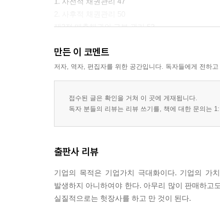
1. 사전적 채권관리 47
2. 사후적 채권관리 50
제3절 매출채권의 구분 관리 53
1. 정상채권 53
만든 이 코멘트
2. 중점관리 채권 56
3. 부실채권 57
저자, 역자, 편집자를 위한 공간입니다. 독자들에게 전하고
4. 대손채권 60
제4절 부실채권 사후관리 61
접수된 글은 확인을 거쳐 이 곳에 게재됩니다.
1. 부실채권관리 61
독자 분들의 리뷰는 리뷰 쓰기를, 책에 대한 문의는 1:
2. 부실채권 회수 기법 요령 64
3. 부실채권 회수 및 관리 방법 65
제5절 채권관리의 기본 원칙 68
출판사 리뷰
1. 채권관리의 3요소 68
2. 채권관리의 기본 5원칙 69
기업의 목적은 기업가치 극대화이다. 기업의 가
제6절 채권관리의 기본 수칙 71
발생하지 아니하여야 한다. 아무리 많이 판매하고
1. 기본 행동지침 71
실질적으로는 헛장사를 하고 만 것이 된다.
2. 채권 추심시 주의 사항 72
제7절 소멸 시효 74