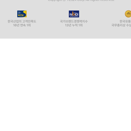
5. 저당권 308
6. 근저당권 311
7. 담보가등기 319
8. 양도담보 320
? 담보관리 실무 평가하기 323
제6장 주택임대차보호법과 상가건물임대차보호법 3
제1절 주택임대차보호법 334
1. 주택임대차보호법 개념 334
2. 임차인의 대항력 338
3. 확정일자와 우선변제력 342
4. 임대차의 기간 및 소멸 346
5. 임차인의 경매신청권 348
6. 임차권등기 명령제도 348
7. 경매에 의한 배당시 우선변제권과 최우선변제권의
제2절 상가건물임대차보호법 352
1. 상가건물임대차보호법 개념 352
2. 상가 임차인의 대항력 353
3. 확정일자와 우선변제권 353