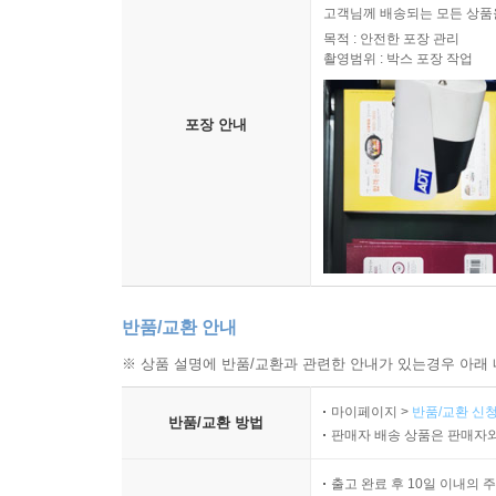
고객님께 배송되는 모든 상품을
1. 개인 사업 양도시(개인사업자의 대표자 변경 및 추
목적 : 안전한 포장 관리
2. 개인사업자에서 법인으로의 변경 235
촬영범위 : 박스 포장 작업
3. 법인의 상호변경 237
제5절 계약의 인증·공증 238
포장 안내
1. 인증 238
2. 공증 238
3. 공정증서 부여 장소 239
4. 공정증서 작성 내용 239
5. 공정증서 집행문 부여 239
? 계약관리 실무 평가하기 241
제5장 담보 관리 실무 249
반품/교환 안내
제1절 담보 개념 250
※ 상품 설명에 반품/교환과 관련한 안내가 있는경우 아래 
1. 의의 250
2. 물권의 본질 251
마이페이지 >
반품/교환 신청
3. 인보증 252
반품/교환 방법
판매자 배송 상품은 판매자와
4. 보험증권 제도 254
5. 물적 담보 255
출고 완료 후 10일 이내의 