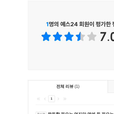
판단하여야 합니다. 가령, 매출액대비 매출채권의
1. 거래 상대방 103
그리고 매출채권회전율 또는 매출채권회전기간, 매
2. 신용조사시 유의 사항 112
저자는 교육일선에서 영업사원 및 채권관리 담당
제3절 리스크 관리를 위한 거래 유형 114
소멸시효기간을 물어보면 잘 모르는 경우가 있습니
1
명의 예스24 회원이 평가한
1. 조심해야 할 거래 징후 파악 114
차원에서 소멸시효를 관리하는 것은 대단히 중요
2. 리스크 관리를 위한 자료 수집 117
7.
회수가 이루어지고 있는가를 관리하는 것입니다.
3. 리스크 관리를 위한 여신관리 118
사후적 채권관리는 매출채권이 정상적으로 이루어
4. 채권보전을 위한 다양한 검토 119
1차적으로 적절한 협상을 통하여 회수하는 채권양
제4절 신용조사 범위 및 방법 122
않는다면 신속하게 가압류 등 채권보전조치를 
1. 신용조사 범위 122
사전관리단계에서 물적 담보, 가령 근저당권을 가
2. 신용조사 방법 123
아니하다면 소송 및 집행권원을 어떻게 확보할 것
제5절 재무제표 분석 140
그러나 무턱대고 소송부터 검토하는 것은 바람직하
1. 재무제표 보는 방법 140
독촉절차, 즉 지급명령제도를 적극적으로 검토하
2. 재무제표를 통한 재무분석 143
않았다든지, 채무자가 지급명령을 통하여 이의를
전체 리뷰
(1)
3. 기업부실 원인 154
판단하여야 합니다.
4. 기업부실 징후 155
1
만일 이러한 문제가 있다고 판단되면, 소송절차를 
제6절 신용조사 절차 159
여러분은 소송을 하여야 하는 이유가 어디 있다고 
제7절 신용조사 종합 평가 161
물론, 판매 대금을 변제받기 위해서이겠지요. 그