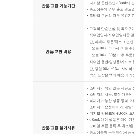
디지털 콘텐츠인 eBook의 
6. 물적 담보의 필요성 256
반품/교환 가능기간
중고상품의 경우 출고 완료일
7. 동산물권의 변동 256
모바일 쿠폰의 경우 유효기간(
제2절 물적 담보 258
1. 의의 258
고객의 단순변심 및 착오구
2. 물적담보의 종류 258
직수입양서/직수입일서중 일
단, 아래의 주문/취소 조건인
3. 담보물권의 공동 성질 269
오늘 00시 ~ 06시 30분 
4. 물상보증인 275
반품/교환 비용
오늘 06시 30분 이후 주문
5. 부동산 담보 275
직수입 음반/영상물/기프트 
제3절 담보설정 및 제반 절차 293
단, 당일 00시~13시 사이
1. 담보물 선정 293
박스 포장은 택배 배송이 가
2. 감정의뢰 및 현지 답사 293
소비자의 책임 있는 사유로 
3. 설정 품의 293
소비자의 사용, 포장 개봉에 
4. 서명 날인 294
복제가 가능한 상품 등의 포장을 
5. 서류 징구 294
소비자의 요청에 따라 개별
6. 담보물의 보관 294
디지털 컨텐츠인 eBook, 
eBook 대여 상품은 대여 기
7. 담보물의 교체 294
모바일 쿠폰 등록 후 취소/환
8. 비용 부담 295
반품/교환 불가사유
중고상품이 구매확정(자동 