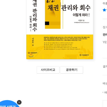
이
정
판
Y
결
사이즈비교
공유하기
배
배