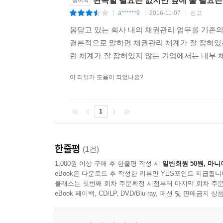
완독할 필요는 없지만 옆에 둘 필요는
종이책
1. 신용조사 종합 평가 개요 161
이유는 앞에서 판매대금 변제를 받기 위해서 하기도
a******9
2016-11-07
신고
|
|
|
2. 거래처 정량적(재무제표) 신용조사 평가 항목 16
가령, 분쟁을 해결하기 위해서, 이자에 대한 법정이
몸담고 있는 회사 내의 채권관리 업무를 기존의 
3. 거래처 정성적(비재무적) 신용조사 평가 항목 16
것입니다.
결론적으로 말하면 채권관리 체계가 잘 잡혀있
4. 거래처 종합 평가 164
강제집행을 진행하였다고 바로 변제가 되는 것은
런 체계가 잘 잡혀있지 않는 기업에서는 내부 체
? 신용조사 및 평가 실무 평가하기 165
배당절차를 통하여 채권을 만족하게 되는 것입니
제3장 여신관리 실무 177
합니다. 채권자가 배당을 받을 수 없고 채무자에 
이 리뷰가 도움이 되었나요?
제1절 여신관리 개념 178
하여야 합니다.
1. 여신관리 의의 178
이와 같이 채권관리는 다양한 협상, 스킬, 지
2. 여신관리의 필요성 178
1
매출리스크를 관리할 줄 알아야 합니다.
3. 여신관리의 목적 179
채권관리 전문가는 사전적 채권관리 및 사후적 채권
4. 여신관리의 기본 요건 180
단계에 따라 달리 해결할 수 있는 회수 기법들이
한줄평
제2절 여신관리 방법 183
(1건)
가능하게 됩니다.
1. 영업정책 및 판매 계획 수립 183
1,000원 이상 구매 후 한줄평 작성 시
일반회원 50원, 마니
채권관리는 이와 같이 전사적인 측면에서 중요성을
2. 신용조사 183
eBook은 다운로드 후 작성한 리뷰만 YES포인트 지급됩니
채권이 발생하면 부실이 발생하지 아니하도록 관리
클래스는 첫번째 회차 주문확정 시점부터 마지막 회차 주문
3. 거래 여부 판단 183
쉽도록 단계별로 단원을 구성하였습니다. 단원별 
eBook 페이백, CD/LP, DVD/Blu-ray, 패션 및 판매금
4. 계약체결 및 채권보전 조치 확보 184
채권관리 단계에서 학습할 수 있도록, 제1장 채권관
5. 여신 한도의 설정 184
실무편, 제5장 담보관리 실무편, 제6장 주택임대