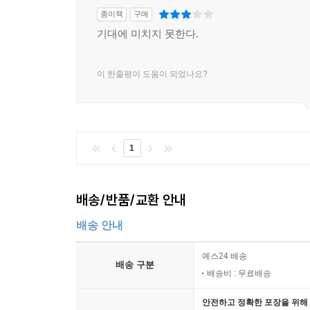
집필하였습니다. 그러나 어딘가 모르게 허전하고 
종이책
구매
5. 계약의 일반적 효력 214
새롭게 이론 및 사례, 판례를 반영한 『실전 채권관
기대에 미치지 못한다.
6. 계약의 해제와 해지 215
저자는 현재는 주)비아이경영컨설팅 대표로 
7. 강행법규에 의한 계약 216
한국능률협회컨설팅(KMAC), 기업체의 고문, 
8. 계약서 작성시 기본지식 217
이 한줄평이 도움이 되었나요?
채권문제를 다룰 때마다 문제해결점을 함께 찾고 있
9. 계약서 체결시 주의 할 사항 220
해결능력을 어떻게 하면 키울 수 있는가를 항상 
제2절 계약 내용 222
실무자들의 실력향상에 기를 기울이고 있습니다.
1. 거래 상대방에 대한 이해 222
2. 계약의 내용 224
1
제3절 법률행위의 대리 229
1. 의의 229
2. 의사표시 230
배송/반품/교환 안내
3. 의사무능력자 대리 행위 230
배송 안내
4. 대리행위의 효과 230
5. 유권대리, 무권대리, 표현대리 231
예스24 배송
배송 구분
6. 복대리 233
배송비 : 무료배송
7. 대리권 소멸 233
안전하고 정확한 포장을 위해 
제4절 계약 변경 235