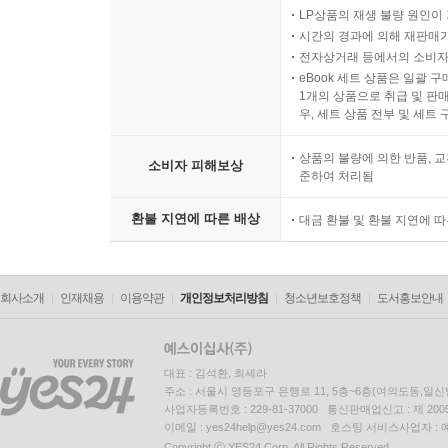
제4절 담보 해지 및 말소 296
LP상품의 재생 불량 원인이 기
1. 해지 및 말소 사유 296
시간의 경과에 의해 재판매가
2. 일부 해지 296
전자상거래 등에서의 소비자
eBook 세트 상품은 일괄 
3. 조건 부여 296
1개의 상품으로 취급 및 판매
제5절 담보물 관리 297
우, 세트 상품 전부 및 세트
1. 정기 평가 297
상품의 불량에 의한 반품, 교
2. 수시 평가 297
소비자 피해보상
준하여 처리됨
3. 채무자 명의 변경 297
4. 형질 변경 297
환불 지연에 따른 배상
대금 환불 및 환불 지연에 
제6절 담보권자 배당 299
1. 배당요구를 할 수 있는 자 299
2. 배당 순위 299
회사소개
인재채용
이용약관
개인정보처리방침
청소년보호정책
도서홍보안내
제7절 담보물권의 종류 301
1. 법정지상권 301
2. 전세권 302
대표 : 김석환, 최세라
주소 : 서울시 영등포구 은행로 11, 5층~6층(여의도동,일신
3. 유치권 304
사업자등록번호 : 229-81-37000 통신판매업신고 : 제 200
4. 질권 305
이메일 : yes24help@yes24.com 호스팅 서비스사업자 :
Copyright ⓒ YES24 Corp. All Rights Reserved.