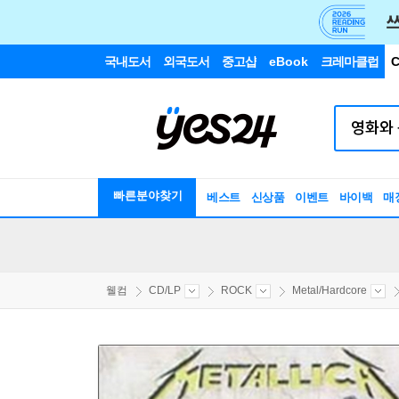
국내도서
외국도서
중고샵
eBook
크레마클럽
C
빠른분야찾기
베스트
신상품
이벤트
바이백
매
웰컴
CD/LP
ROCK
Metal/Hardcore