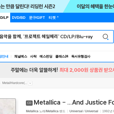
D/LP
DVD/BD
문구
/GIFT
티켓
독서유형검사
RBTI Lab
장안내
채널예스
사락
예스펀딩
클래스24
독서유형검사
주말에는 더욱 알뜰하게!
최대 2,000원 상품권 받으
Metal/Hardcore(...
Metallica - ...And Justice Fo
CD
Metallica
노래/
Metallica
밴드
Universal
/
Universal
1992년 