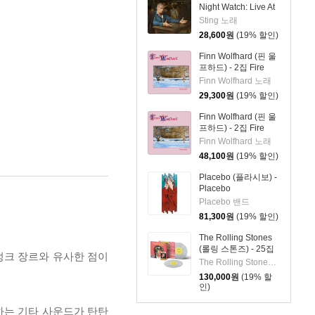
Night Watch: Live At
The Rijksmuseum
Sting 노래
28,600
원
(19% 할인)
Finn Wolfhard (핀 울
프하드) - 2집 Fire
From The Hip
Finn Wolfhard 노래
29,300
원
(19% 할인)
Finn Wolfhard (핀 울
프하드) - 2집 Fire
From The Hip [LP]
Finn Wolfhard 노래
48,100
원
(19% 할인)
Placebo (플라시보) -
Placebo
RE:CREATED [7인치
Placebo 밴드
Vinyl + 2LP]
81,300
원
(19% 할인)
The Rolling Stones
(롤링 스톤즈) - 25집
 펑크 장르와 유사한 점이
Foreign Tongues [클
The Rolling Stones 밴드
리어 컬러 2LP]
130,000
원
(19% 할
인)
전개하는 기타 사운드가 탄탄