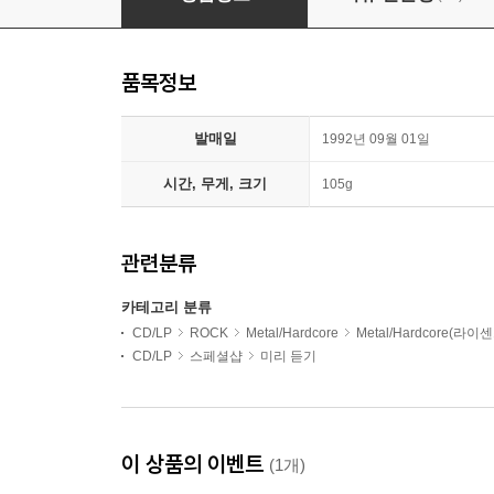
품목정보
발매일
1992년 09월 01일
시간, 무게, 크기
105g
관련분류
카테고리 분류
CD/LP
ROCK
Metal/Hardcore
Metal/Hardcore(라이
CD/LP
스페셜샵
미리 듣기
이 상품의 이벤트
(1개)