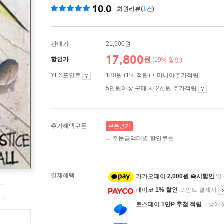
10.0
회원리뷰(
1
건)
판매가
21,900원
17,800
원
할인가
(19% 할인)
YES포인트
180원 (1% 적립) + 마니아추가적립
5만원이상 구매 시 2천원 추가적립
추가혜택쿠폰
쿠폰받기
주문금액대별 할인쿠폰
결제혜택
카카오페이
2,000원 즉시할인
일
페이코
1% 할인
포인트 결제시
토스페이
1만P 추첨 적립
+ 생애