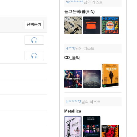
w********5
님의 리스트
듣고픈락/팝(H-N)
선택듣기
e***0
님의 리스트
CD_음악
h*******3
님의 리스트
Metallica