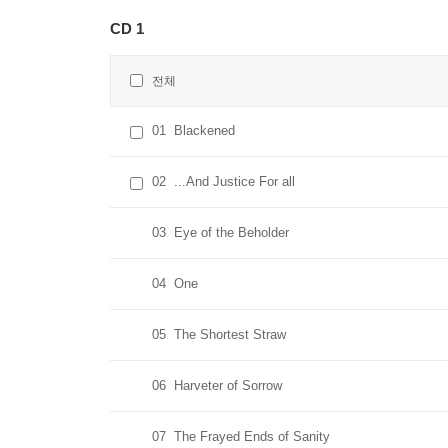
CD 1
전체
01
Blackened
02
...And Justice For all
03
Eye of the Beholder
04
One
05
The Shortest Straw
06
Harveter of Sorrow
07
The Frayed Ends of Sanity