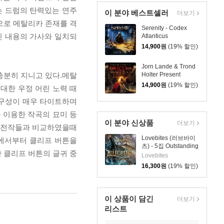
r'는 드럼의 탄력있는 연주
이 분야 베스트셀러
더보기
으로 메탈리카 존재를 격
Serenity - Codex
 그린 내용의 가사와 일치되
Atlanticus
14,900
원
(19% 할인)
Jorn Lande & Trond
 충분히 지니고 있다.메탈
Holter Present
Dracula: Swing Of
14,900
원
(19% 할인)
대한 우정 어린 노력 때
Death
적인 구성이 매우 타이트하며
 이용한 작곡의 묘미 등
이 분야 신상품
더보기
있다. 전작들과 비교하였을때
Lovebites (러브바이
용에서부터 클리프 버튼을
츠) - 5집 Outstanding
계한 클리프 버튼의 글귀 중
Power
Lovebites
16,300
원
(19% 할인)
이 상품이 담긴
더보기
리스트