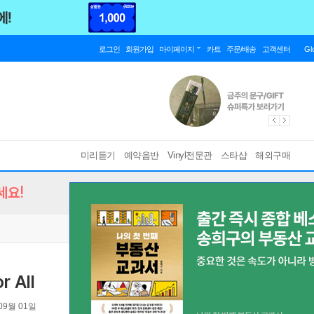
로그인
회원가입
마이페이지
카트
주문/배송
고객센터
Gl
미리듣기
예약음반
Vinyl전문관
스타샵
해외구매
세요!
r All
09월 01일