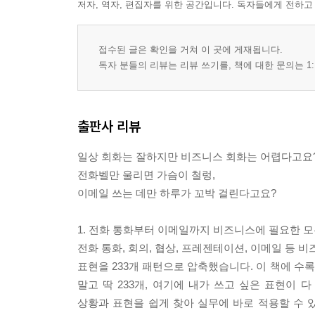
저자, 역자, 편집자를 위한 공간입니다. 독자들에게 전하고
Unit 03 감정 표현 패턴
019 ～て(で)ありがとうございます。 ~(해 주셔)서
020 ～て(で)助かりました。 ~(해 주셔)서 큰 도움
접수된 글은 확인을 거쳐 이 곳에 게재됩니다.
021 ～に感謝します。 ~에(게) 감사드립니다. | 
독자 분들의 리뷰는 리뷰 쓰기를, 책에 대한 문의는 1:
022 ～でご迷惑をかけました。 ~(으)로 폐를 끼쳤습
023 ～て(で)失?しました。 ~(으)로 실례가 많았습
024 ～に?をつけます。 ~에 주의하겠습니다. | 반
출판사 리뷰
025 ～て(で)とてもうれしいです。 ~(해)서 정말 기
026 お言葉にあまえて～ 감사한 마음으로(염치불구하
일상 회화는 잘하지만 비즈니스 회화는 어렵다고요
027 ～おめでとうございます。 ~축하드립니다. |
전화벨만 울리면 가슴이 철렁,
Unit 04 거절 & 보류 패턴
이메일 쓰는 데만 하루가 꼬박 걸린다고요?
028 ～はちょっと……。 ~은(는) 좀……. | 곤란함
029 ?念ですが～ 유감스럽지만 ~ | 유감 표시하기
1. 전화 통화부터 이메일까지 비즈니스에 필요한 모
030 ～は困ります。 ~은(는) 곤란합니다. | 제지하
전화 통화, 회의, 협상, 프레젠테이션, 이메일 등 
031 ～は難しいかと思います。 ~은(는) 어렵지 않
표현을 233개 패턴으로 압축했습니다. 이 책에 수
032 とてもじゃないですが～ 정말이지 ~ | 우회적
말고 딱 233개, 여기에 내가 쓰고 싶은 표현이 
033 どうしても～できません。 도저히 ~할 수가 없
상황과 표현을 쉽게 찾아 실무에 바로 적용할 수 