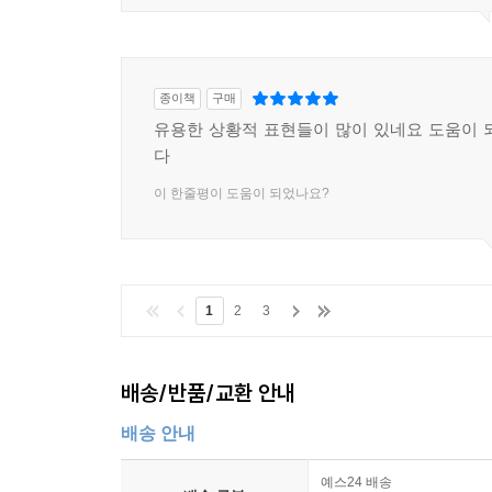
Part 06 비즈니스 회의 패턴
Unit 15 회의 진행 패턴
종이책
구매
134 ～?議をはじめます。 ~회의를 시작하겠습니다.
유용한 상황적 표현들이 많이 있네요 도움이 
135 本日のテ?マは～ 오늘의 주제는 ~ | 주제 제시
다
136 前回の?議では～ 지난번 회의에서는 ~ | 되짚
137 ～についてどう思いますか。 ~에 대해서 어떻게
이 한줄평이 도움이 되었나요?
138 ～を詳しく聞かせてください。 ~을(를) 자세히
139 ～方は手をあげてください。 ~분은 손을 들어 
Unit 16 보고 & 설명 패턴
1
2
3
140 ～についてご報告します。 ~에 대해 보고드리겠
141 ～に直面しています。 ~에 직면해 있습니다. 
배송/반품/교환 안내
142 ～て(で)いるところです。 ~(하)는 중입니다. 
143 ～ことなんですが。 ~말인데요. | 회의 흐름 
배송 안내
144 ～必要があります。 ~할 필요가 있습니다. | 
145 ～見?みです。 ~(할) 전망입니다. | 전망 말하기
예스24 배송