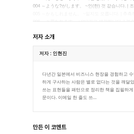
004 ～ような?がします。 ~인(한) 것 같습니다. |
005 ～かもしれません。 ~일지도 모릅니다. | 추측
006 ～と思われます。 ~(이)라고 생각됩니다. | 
007 と申しますのも～ 왜냐하면 ~ | 이유 말하기
저자 소개
008 私が申し上げたいのは～ 제가 말씀드리고 싶은 
009 ～た(だ)はずです。 ~했을 텐데요(틀림없이 ~했
010 ～た(だ)つもりでしたが。 ~했다고 생각했는데
저자 : 인현진
011 喜んで～ 기꺼이 ~ | 적극성 어필하기
Unit 02 부탁 & 허락 패턴
다년간 일본에서 비즈니스 현장을 경험하고 수
012 ～をお願いできますか。 ~을(를) 부탁드려도 
하게 구사하는 사람은 별로 없다는 것을 깨달았
013 ～を手?ってもらえますか。 ~을(를) 도와줄래요
쓰는 표현들을 패턴으로 정리한 책을 집필하게 
014 ～て(で)くださいませんか。 ~해 주시지 않을
문이다. 이메일 한 줄도 쓰...
015 ～て(で)いただけませんか。 ~해 주실 수 없을
016 ～て(で)いただきたいんですが。 ~해 주셨으면
017 ～(さ)せてください。 ~하게 해 주세요. | 강
018 ～(さ)せていただけませんか。 ~(해)도 되겠습니
만든 이 코멘트