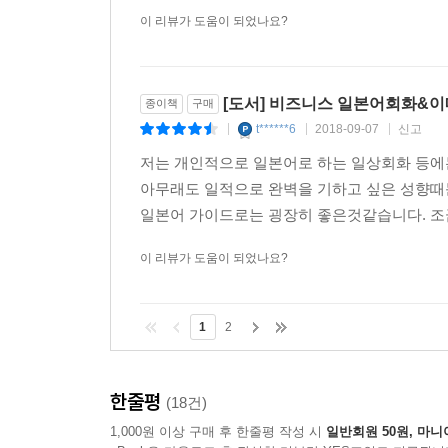
091 ～ところはありませんか。 ~곳은 없나요? | 
이 리뷰가 도움이 되었나요?
092 ～の調子がよくないんです。 ~에 문제가 있는데
093 ～ことはできますか。 ~(할) 수 있나요? | 가능
[도서] 비즈니스 일본어회화&이
종이책
구매
Unit 10 회사 방문 & 공장 견학 패턴
t******6
2018-09-07
신고
|
|
|
094 ～?う約束をしております。 ~만나기로 되어 있
저는 개인적으로 일본어로 하는 일상회화 등에
095 ～件で伺いました。 ~때문에 찾아뵈었습니다. 
아무래도 일적으로 완벽을 기하고 싶은 성향때문
096 ～紹介で?りました。 ~소개를 받고 왔습니다. 
일본어 가이드로는 굉장히 좋은것같습니다. 조
097 ～ですが、よろしかったらどうぞ。 ~인데요, 괜
098 ～印象を受けました。 ~인상을 받았습니다. |
이 리뷰가 도움이 되었나요?
099 ～には何が要りますか。 ~에는(하려면) 무엇이
100 本日は～ 오늘은 ~ | 방문 마치기
Unit 11 회사 및 제품 소개 패턴
1
2
101 弊社は～ 저희 회사는 ~ | 회사 소개하기
102 ～を販?しています。 ~을(를) 판매하고 있습니
한줄평
103 ～を持っています。 ~을(를) 가지고 있습니다. 
(18건)
104 ～を生産しています。 ~을(를) 생산하고 있습니
1,000원 이상 구매 후 한줄평 작성 시
일반회원 50원, 마니