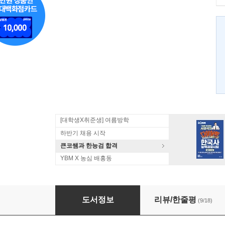
[대학생X취준생] 여름방학
하반기 채용 시작
큰코쌤과 한능검 합격
YBM X 농심 배홍동
비즈니스 일본어회화&이메일 핵심패턴 233
도서정보
리뷰/한줄평
(9/18)