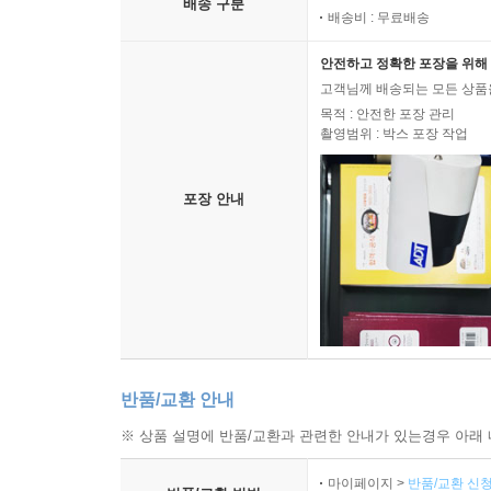
배송 구분
146 ～によりますと ~에 따르면 | 인용하기
배송비 : 무료배송
147 ～は予想外でした。 ~은(는) 생각지도 못했어요
안전하고 정확한 포장을 위해 
148 ～を計?しています。 ~을(를) 계획하고 있습니다
고객님께 배송되는 모든 상품을
Unit 17 본격 논의 패턴
목적 : 안전한 포장 관리
149 ～か疑問です。 ~(일)지 의문입니다. | 우려 
촬영범위 : 박스 포장 작업
150 ～に問題がありますか。 ~에 문제가 있나요? |
151 ～は確かです。 ~은(는) 확실합니다. | 확신하
포장 안내
152 ～しかありません。 ~수밖에 없어요. | 불가
153 ～につながります。 ~(으)로 이어집니다. | 연
154 ～に?成します。 ~에 찬성합니다. | 찬성하기
155 ～には反?です。 ~은(는) 반대입니다. | 반박
156 ～べきです。 ~(해)야 합니다. | 강하게 주장하
157 ～のはなぜでしょうか。 ~이유는 무엇일까요? 
반품/교환 안내
Part 07 비즈니스 교섭 및 협상 패턴
※ 상품 설명에 반품/교환과 관련한 안내가 있는경우 아래 
Unit 18 긴장감 해소 패턴
158 ～天?ですね。 ~날씨네요. | 날씨 이야기하기
마이페이지 >
반품/교환 신청