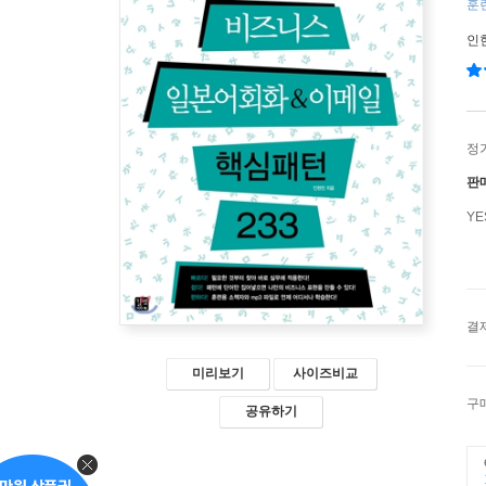
훈련
인
정
판
Y
결
미리보기
사이즈비교
구
공유하기