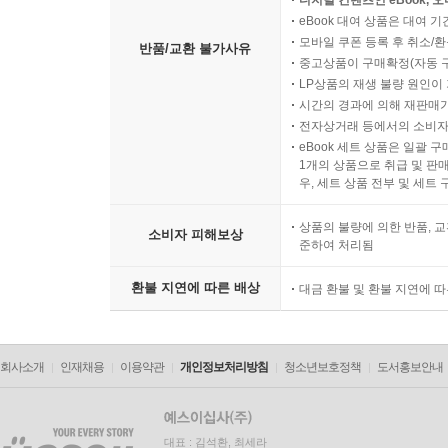
디지털 컨텐츠인 eBook, 
eBook 대여 상품은 대여 기
174 ～なら安くできます。 ~(이)라면 싸게 드릴 수 
모바일 쿠폰 등록 후 취소/환
반품/교환 불가사유
175 ～では採算がとれません。 ~(으)로는 손해를 봅
중고상품이 구매확정(자동 
176 ～は受け入れがたいです。 ~은(는) 받아들이기
LP상품의 재생 불량 원인이 기
177 ～可能性はありませんか。 ~(할) 가능성은 없나
시간의 경과에 의해 재판매가
전자상거래 등에서의 소비자
178 ～は心配要りません。 ~은(는) 걱정 마세요. |
eBook 세트 상품은 일괄 
179 合意した?容を～ 합의한 내용을 ~ | 합의 내용
1개의 상품으로 취급 및 판매
180 ～を見直してください。 ~을(를) 재고해 주세요
우, 세트 상품 전부 및 세트
181 ～を考えると ~을(를) 감안하면 | 근거 대기
상품의 불량에 의한 반품, 교
182 ～用意があります。 ~(할) 용의가 있습니다. |
소비자 피해보상
준하여 처리됨
183 ～は極めて重要です。 ~은(는) 대단히 중요합니
환불 지연에 따른 배상
대금 환불 및 환불 지연에 
Part 08 비즈니스 이메일 패턴
Unit 21 인사 & 용건 패턴
184 ～です。 ~입니다. | 자기소개하기
회사소개
인재채용
이용약관
개인정보처리방침
청소년보호정책
도서홍보안내
185 この度は～ 이번에 ~ | 소식 전하기
186 ～件でメ?ルいたしました。 ~건으로 메일드렸습
187 ～についてご回答いたします。 ~에 대해 답변드
대표 : 김석환, 최세라