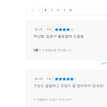
118 ご存じのように～ 아시는 바와 같이 ~ | 배경
1
2
3
119 次は～ 다음은 ~ | 다음으로 넘어가기
120 ～をご?ください。 ~을(를) 봐 주십시오. | 주
121 ～を表わしています。 ~을(를) 보여 주고 있습니
종이책
구매
122 ?軸は～、?軸は～ 가로축은 ~, 세로축은 ~ |
무난함. 일본어 활용할때 도움됨
123 ～傾向にあります。 ~경향이 있습니다. | 경향
124 ～をご提案します。 ~을(를) 제안드립니다. |
125 具?的に言いますと～ 구체적으로 말씀드리면 ~
1명
이 이 한줄평을 추천합니다.
126 ～と比べてみてください。 ~와(과) 비교해 보세
127 例をあげますと～ 이를테면(예를 들면) ~ | 사
h***
128 ～は?えて、～は減りました。 ~은(는) 늘고, ~
129 ～に注目しなければなりません。 ~에 주목해야 
종이책
구매
Unit 14 프레젠테이션 마무리 패턴
구성도 깔끔하고 요점이 잘 정리되어 있네요!
130 手短にまとめますと～ 간단히 정리하자면 ~ |
131 ～をお?めします。 ~을(를) 권해 드립니다. |
132 ～についてお答えします。 ~에 대해 답변드리겠
이 한줄평이 도움이 되었나요?
133 最後になりますが～ 끝으로 ~ | 끝맺기