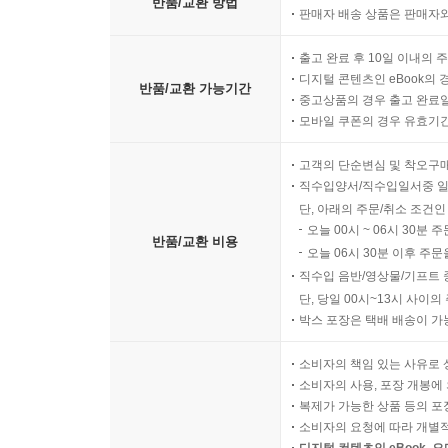
반품/교환 방법
159 先日は～ 요전 날에는 ~ | 지난 일 언급하기
판매자 배송 상품은 판매자와
160 ～くなりました。 ~(해)졌습니다. | 변화 말하
161 ～が?いています。 ~이(가) 계속되고 있습니다.
출고 완료 후 10일 이내의 
디지털 콘텐츠인 eBook의 
반품/교환 가능기간
중고상품의 경우 출고 완료일
Unit 19 거래 상담(商談) 패턴
모바일 쿠폰의 경우 유효기간(
162 ～に?心があります。 ~에 관심이 있습니다. |
163 ～を注文したいんですが。 ~을(를) 주문하고 싶
고객의 단순변심 및 착오구
164 ～で送ってもらえますか。 ~(으)로 보내 줄 수
직수입양서/직수입일서중 일
단, 아래의 주문/취소 조건인
165 ～はいかほどでしょうか。 ~은(는) 얼마입니까?
오늘 00시 ~ 06시 30분 
166 ～で決?できますか。 ~(으)로 결제할 수 있나요
반품/교환 비용
오늘 06시 30분 이후 주문
167 ～はどちらが持ちますか。 ~은(는) 어느 쪽이 
직수입 음반/영상물/기프트 
168 ～は含まれていますか。 ~은(는) 포함되어 있나
단, 당일 00시~13시 사이
169 ～にはどのような保?がついていますか。 ~은(는)
박스 포장은 택배 배송이 가
170 ～場合はどうなりますか。 ~경우에는 어떻게 되
소비자의 책임 있는 사유로 
171 ～をご?明ください。 ~을(를) 설명해 주십시
소비자의 사용, 포장 개봉에 
Unit 20 협상 패턴
복제가 가능한 상품 등의 포장을 
172 ～によって異ります。 ~에 따라 달라집니다. |
소비자의 요청에 따라 개별
173 ～準備ができています。 ~준비가 되어 있습니다