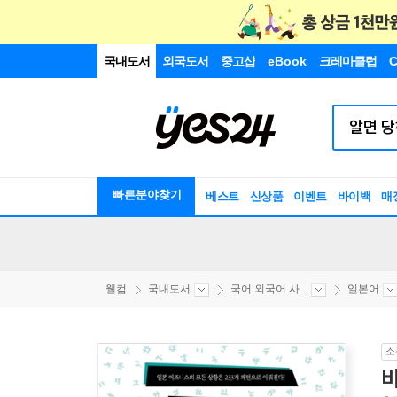
국내도서
외국도서
중고샵
eBook
크레마클럽
C
빠른분야찾기
베스트
신상품
이벤트
바이백
매
웰컴
국내도서
국어 외국어 사...
일본어
소