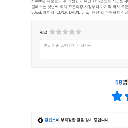
105 ～シェアを占めています。 ~을(를) 차지하고 있
eBook은 다운로드 후 작성한 리뷰만 YES포인트 지급됩니
클래스는 첫번째 회차 주문확정 시점부터 마지막 회차 주문
106 この製品は～ 이 제품은 ~ | 제품 설명하기
eBook 페이백, CD/LP, DVD/Blu-ray, 패션 및 판매금
107 ～が使われています。 ~이(가) 사용되었습니다.
108 ～向けです。 ~용입니다(에게 좋습니다). | 판
109 ～機能がついています。 ~기능이 있습니다. |
평점
110 ～サ?ビスを行っています。 ~서비스를 하고 있
111 ～に優れています。 ~이(가) 뛰어납니다. | 
한글 기준 50자까지 작성가능
112 ～で大好評です。 ~에서 선풍적인 인기를 끌고 
113 詳しい?容は～ 자세한 내용은 ~ | 상세 정보 
Part 05 비즈니스 프레젠테이션 패턴
18
명
Unit 12 프레젠테이션 시작 패턴
114 プレゼンをさせていただく～ 프레젠테이션을 하게
115 今日お話するのは～ 오늘 말씀드릴 내용은 ~ |
116 ～を中心に?明します。 ~을(를) 중심으로 설명
117 ～を予定しています。 ~을(를) 예정하고 있습니
클린봇
이 부적절한 글을 감지 중입니다.
Unit 13 프레젠테이션 진행 패턴