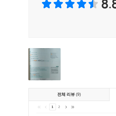
8.
048 大?申し上げにくいですが～ 대단히 말씀드리기
049 ～とお?えください。 ~(이)라고 전해 주세요. 
050 ～改めてお電話させていただきます。 ~다시 전
051 それでは～ 그럼 ~ | 전화 끝내기
Unit 06 전화 받기 패턴
052 ～でございます。 ~입니다. | 이름과 소속 밝
053 ～でいらっしゃいますね。 ~이시군요. | 상대
054 あいにくですが～ 공교롭게도 ~ | 부재 
055 差し支えなければ～ 만약 폐가 되지 않는다면 ~
056 ～なら大丈夫です。 ~(이)라면 괜찮습니다. |
057 ～におつなぎします。 ~(으)로(에게) 연결해 
058 私からは答えかねますので～ 제가 답변하기는 어
059 ～がかかりそうです。 ~이(가) 걸릴(들) 것 같
060 念のために～ 혹시 몰라서 ~ | 만일에 대비하기
전체 리뷰
(9)
061 ～と?えておきます。 ~(라)고 전해 두겠습니다.
062 ～とのことです。 ~(라)는 내용이었습니다. |
1
2
063 ～て(で)からご連絡します。 ~(하)고 나서 
064 ～ということですね。 ~(라)는 말씀이시죠? |