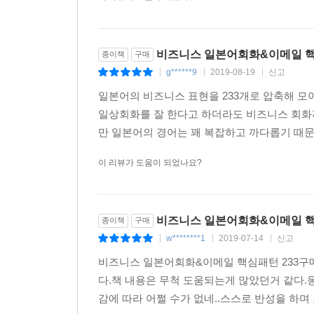
077 ～になさいますか。 ~(으)로 하시겠습니까? | 
078 ～がおすすめです。 ~이(가) 좋습니다. | 추천
079 ～が入っています。 ~이(가) 들어 있습니다. |
비즈니스 일본어회화&이메일 핵심
종이책
구매
080 ～という意味です。 ~(이)라는 뜻입니다. | 뜻
g******9
2019-08-19
신고
|
|
|
081 お口に合うかどうか分かりませんが～ 입맛에 맞
일본어의 비즈니스 표현을 233개로 압축해 모
082 ～が限界です。 ~(이)가 제 주량이에요. | 주량
일상회화를 잘 한다고 하더라도 비즈니스 회화까
083 せっかくですが～ 모처럼의 기회지만 ~ | 술
만 일본어의 경어는 꽤 복잡하고 까다롭기 때문이
084 ～お開きにしましょうか。 ~끝낼까요? | 술자
이 리뷰가 도움이 되었나요?
Part 04 비즈니스 출장 패턴
Unit 09 해외 출장 패턴
085 ～を予約したいんですが。 ~을(를) 예약하고 싶
비즈니스 일본어회화&이메일 핵
종이책
구매
086 ～にしてください。 ~(으)로 해 주세요. | 희
w********1
2019-07-14
신고
|
|
|
087 ～で?ました。 ~ 때문에(로) 왔습니다. | 방문
비즈니스 일본어회화&이메일 핵심패턴 233구매
088 ～までいくらですか。 ~까지의 요금은 얼마죠? 
다.책 내용은 무척 도움되는게 많았던거 같다.
089 ～はどのぐらいかかりますか。 ~은(는) 얼마나 
감에 따라 어쩔 수가 없네..스스로 반성을 하며 조.
090 ～はどう行けばいいですか。 ~(에)는 어떻게 가