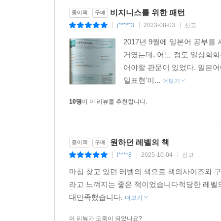
065 ～かチェックしてみます。 ~(는)지 체크해 
비지니스를 위한 패턴
종이책
구매
066 何かありましたら～ 무슨 일 있으시면 ~ | 좋은
j*****3
2023-08-03
신고
|
|
|
2017년 9월에 일본어 공부
Part 03 비즈니스 접대 패턴
거였는데, 어느 정도 일상회화
Unit 07 첫만남 & 친분 쌓기 패턴
어야할 관문이 있었다. 일본어
067 こちらは～ 이쪽은 ~ | 남 소개하기
일표현'이...
더보기
068 ～ますので、少?お待ちください。 ~(할) 테니 
069 ～仕事をしています。 ~일을 하고 있습니다. |
10명
이 이 리뷰를 추천합니다.
070 ところでですね～ 그런데 말이죠 ~ | 화제 바
071 ～た(だ)ことがありますか。 ~한 적이 있나요? 
원하던 레벨의 책
종이책
구매
072 どうぞ、お～ください。 자, 어서 ~하시죠. |
l****8
2025-10-04
신고
|
|
|
073 ～ますか、それとも～ ~할까요, 아니면 ~ | 
마침 찾고 있던 레벨의 책으로 책의사이즈와 
074 ～(に)は何をなさいますか。 ~(에)는 무엇을 하
라고 느껴지는 좋은 책이었습니다적당한 레벨의
Unit 08 접대 패턴
대만족했습니다.
더보기
075 ～でもいかがですか。 ~(이)라도 어떠십니까?
076 ～にご案?します。 ~(으)로 안내하겠습니다. |
이 리뷰가 도움이 되었나요?