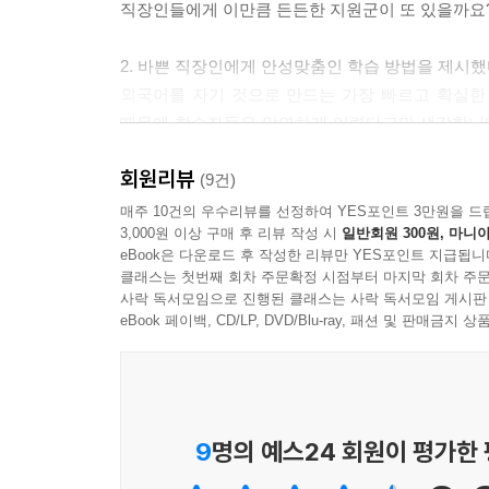
034 今はできませんが～ 지금은 안 되지만 ~ | 
직장인들에게 이만큼 든든한 지원군이 또 있을까요
035 ～は後でいいでしょうか。 ~은(는) 나중에 해도
2. 바쁜 직장인에게 안성맞춤인 학습 방법을 제시했
Part 02 비즈니스 전화 패턴
외국어를 자기 것으로 만드는 가장 빠르고 확실한
Unit 05 전화 걸기 패턴
때문에 학습자들은 막연하게 어렵다고만 생각합니다
036 はじめてお電話いたしますが～ 처음 전화드립니
많이 쓰는 표현을 한 덩어리의 패턴으로 익히는 것.
회원리뷰
037 ～はいらっしゃいますか。 ~은(는) 계신가요?(~
싶은 비즈니스 표현을 만들 수 있습니다.
(9건)
038 ～ことでお電話しました。 ~때문에 전화드렸습니
학습 방법도 막강합니다. 오로지 책만 파고 들 시간
매주 10건의 우수리뷰를 선정하여 YES포인트 3만원을 드
3,000원 이상 구매 후 리뷰 작성 시
일반회원 300원, 마니아
039 恐れ入りますが～ 죄송하지만 ~ | 미안함 전하
소책자를 제공합니다. 책 전체 내용은 일본어를 공
eBook은 다운로드 후 작성한 리뷰만 YES포인트 지급됩니
040 お手?ですが～ 번거로우시겠지만 ~ | 귀찮은 
공부할 때, 소책자로 공부할 때 필요한 mp3를 
클래스는 첫번째 회차 주문확정 시점부터 마지막 회차 주문
041 ～はいつごろになりますか。 ~은(는) 언제쯤이
공부할 시간을 빼기 어렵다면 출퇴근 시간에 알뜰하
사락 독서모임으로 진행된 클래스는 사락 독서모임 게시판
042 ～についてお聞きしたいですが。 ~에 대해 질
eBook 페이백, CD/LP, DVD/Blu-ray, 패션 및 판매금
043 ～は確認できましたか。 ~은(는) 확인하셨나요?
3. 비즈니스를 성공으로 이끄는 팁을 꼼꼼하게 모았
044 ～はその後いかがですか。 ~은(는) 어떻게 되어
비즈니스 회화는 단어 하나도 조심해서 써야 합니
045 ～じゃなかったんでしょうか。 ~(이)가 아니었
비즈니스 현장을 경험한 저자의 노하우와 비즈니스 
046 ～はいつにしましょうか。 ~은(는) 언제로 할까
현장 정보를 친절한 팁으로 만나보세요. 비즈니스를 
9
명의 예스24 회원이 평가한
047 ～について何かご存じですか。 ~에 대해서 뭔가