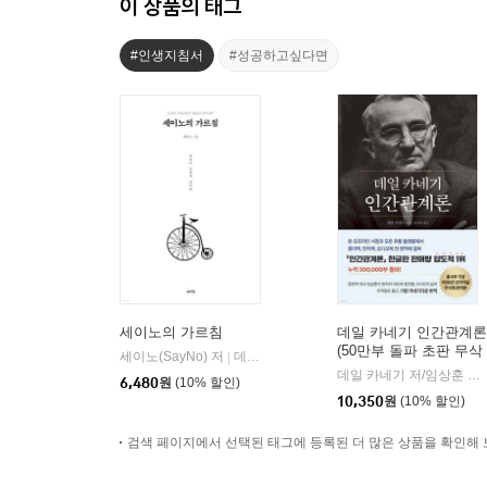
이 상품의 태그
#인생지침서
#성공하고싶다면
세이노의 가르침
데일 카네기 인간관계론
(50만부 돌파 초판 무삭
세이노(SayNo) 저
데이원
|
제 완역본)
데일 카네기 저/임상훈 역
|
6,480
원
(10% 할인)
10,350
원
(10% 할인)
검색 페이지에서 선택된 태그에 등록된 더 많은 상품을 확인해 