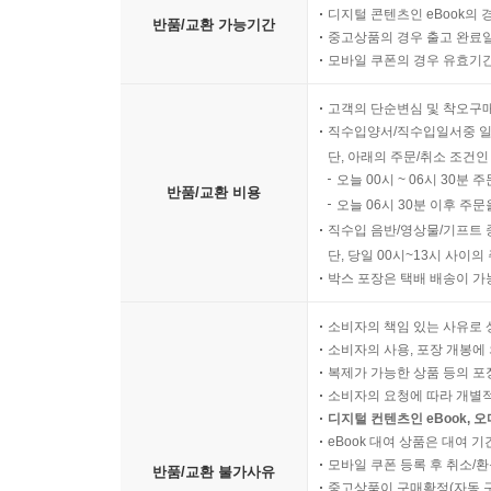
디지털 콘텐츠인 eBook의 
반품/교환 가능기간
중고상품의 경우 출고 완료일
모바일 쿠폰의 경우 유효기간(
고객의 단순변심 및 착오구
직수입양서/직수입일서중 일
단, 아래의 주문/취소 조건인
오늘 00시 ~ 06시 30분 
반품/교환 비용
오늘 06시 30분 이후 주문
직수입 음반/영상물/기프트 
단, 당일 00시~13시 사이
박스 포장은 택배 배송이 가
소비자의 책임 있는 사유로 
소비자의 사용, 포장 개봉에 
복제가 가능한 상품 등의 포장을 
소비자의 요청에 따라 개별
디지털 컨텐츠인 eBook, 
eBook 대여 상품은 대여 기
모바일 쿠폰 등록 후 취소/환
반품/교환 불가사유
중고상품이 구매확정(자동 