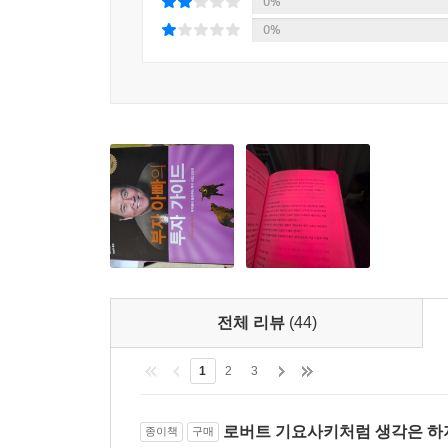
0%
진정한 투자가로 거듭나려는 이들을 위한 부자 아빠
0%
이 책은 총 다섯 단계로 나뉜다. 기요사키가 무
자유를 얻기까지의 과정을 단계별로 담았으며, 부자
투자를 위한 정신적 자세를 다루는 첫 번째 단
시작한다.”고 말하며 투자 계획을 세우고 원칙을 
찾을 수 있도록 돕고, 아이디어를 자산으로 만드는
단계에서는 성공한 투자가의 사회 환원에 대해 다룬
전체 돈의 90퍼센트를 소유하는 10퍼센트의
투자가가 되려는 이들을 위한 부자 아빠의 교훈들
전체 리뷰
(44)
* 투자는 위험하지 않다. 통제에서 벗어날 때 위험해
* 일반 투자가는 시장이 무너질까 봐 걱정하지만 
1
2
3
* 가난한 사람과 중산층은 현금을 쓰레기와 바꾸고,
* 사람들은 힘겹게 번 돈을 투자하면서 투자의 기본
로버트 기요사키처럼 생각은 하지
종이책
구매
* 투자는 계획이다. 집을 지을 때는 설계도를 그리