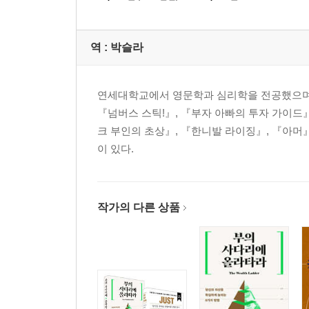
부자가 되는 비결, ‘B?-?I 삼각형’
기본 중의 기본, 현금흐름 관리
의사소통 관리
역 :
박슬라
시스템 관리
법적 관리
제품 관리
연세대학교에서 영문학과 심리학을 전공했으며, 
『넘버스 스틱!』, 『부자 아빠의 투자 가이드
| 4단계 | 전문 투자가를 넘어 궁극 투자가로
크 부인의 초상』, 『한니발 라이징』, 『아머
전문 투자가의 사고방식
이 있다.
투자를 평가하고 분석하라
궁극 투자가가 되려면
억만장자의 비밀
작가의 다른 상품
부자들이 파산하는 이유
| 5단계 | 가진 것을 돌려줄 준비가 되어 있는가
모두에게 돌려주라
마치며 돈이 있어야 돈을 버는 시대는 지났다