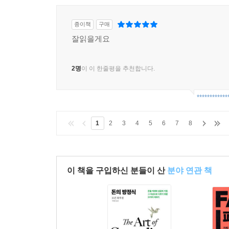
종이책
구매
잘읽을게요
2명
이 이 한줄평을 추천합니다.
************
1
2
3
4
5
6
7
8
이 책을 구입하신 분들이 산
분야 연관 책