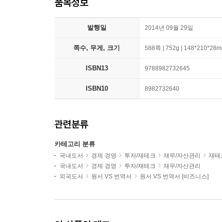
품목정보
발행일
2014년 09월 29일
쪽수, 무게, 크기
588쪽 | 752g | 148*210*28
ISBN13
9788982732645
ISBN10
8982732640
관련분류
카테고리 분류
국내도서
경제 경영
투자/재테크
재무/자산관리
재테
국내도서
경제 경영
투자/재테크
재무/자산관리
외국도서
원서 VS 번역서
원서 VS 번역서 [비즈니스]