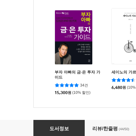
부자 아빠의 금·은 투자 가
세이노의 가
이드
34건
6,480
원
(10%
15,300
원
(10% 할인)
부자 아빠의 투자 가이드
도서정보
리뷰/한줄평
(44/50)