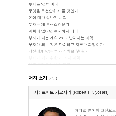
투자는 ‘선택’이다
무엇을 우선순위에 둘 것인가
돈에 대한 상반된 시각
투자는 왜 혼란스러운가
계획이 없다면 투자하지 마라
부자가 되는 계획 vs. 가난해지는 계획
부자가 되는 것은 단순하고 지루한 과정이다
자신에게 맞는 투자 계획을 찾아라
부자가 되기 위한 세 가지 계획
어떤 투자든 비용이 든다
진짜 좋은 거래는 ‘내부’에 있다
저자 소개
당신은 어느 쪽에 앉을 것인가
(2명)
투자의 일곱 가지 기본 규칙
투자 안전망을 갖추는 법
저 :
로버트 기요사키
(Robert T. Kiyosaki)
투자가가 반드시 알아야 할 금융 지식
학교에서 배운 것 vs. 거리에서 배운 것
재테크 분야의 고전으로 
부자가 되는 여덟 가지 방법