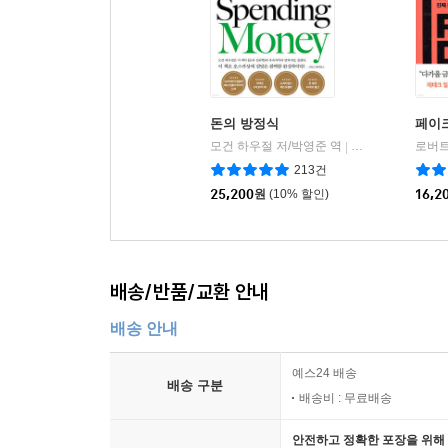
돈의 방정식
페이
모건 하우절 저/박영준 역
서삼독
|
213건
25,200
원
(10% 할인)
16,2
배송/반품/교환 안내
배송 안내
예스24 배송
배송 구분
배송비 : 무료배송
안전하고 정확한 포장을 위해 