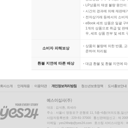
LP상품의 재생 불량 원인이 기
시간의 경과에 의해 재판매가
전자상거래 등에서의 소비자
eBook 세트 상품은 일괄 
1개의 상품으로 취급 및 판매
우, 세트 상품 전부 및 세트
상품의 불량에 의한 반품, 교
소비자 피해보상
준하여 처리됨
환불 지연에 따른 배상
대금 환불 및 환불 지연에 
회사소개
인재채용
이용약관
개인정보처리방침
청소년보호정책
도서홍보안내
대표 : 김석환, 최세라
주소 : 서울시 영등포구 은행로 11, 5층~6층(여의도동,일신
사업자등록번호 : 229-81-37000 통신판매업신고 : 제 200
이메일 : yes24help@yes24.com 호스팅 서비스사업자 :