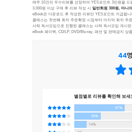
매주 10건의 우수리뷰를 선정하여 YES포인트 3만원을 드
3,000원 이상 구매 후 리뷰 작성 시
일반회원 300원, 마니아
일반 투자가와 상위 10퍼센트에 속하는 진정한 투
eBook은 다운로드 후 작성한 리뷰만 YES포인트 지급됩니
투자가는 실패를 두려워하지 않는다. 그들은 위험
클래스는 첫번째 회차 주문확정 시점부터 마지막 회차 주문
찾아낸다. 이를 위해 꾸준히 금융 지식을 익히고
사락 독서모임으로 진행된 클래스는 사락 독서모임 게시판
‘내부’에서 위험을 통제하는 위치로까지 나아간다.
eBook 페이백, CD/LP, DVD/Blu-ray, 패션 및 판매금
그러나 일반 투자가는 그 반대로 행동한다. 안전
설명한다.
44
명
* 대부분의 투자가는 말한다. “위험을 감수하지 마라.
진정한 투자가는 과감히 위험을 감수한다.
* 대부분의 투자가는 말한다. “분산 투자를 해라.”
진정한 투자가는 한 곳에 집중 투자한다.
* 일반 투자가는 부채를 줄이려고 애쓴다.
별점별로 리뷰를 확인해 보세
진정한 투자가는 유리한 부채를 늘린다.
57%
* 일반 투자가는 비용을 낮추려고 애쓴다.
진정한 투자가는 비용을 늘려 더욱 부자가 되는 법을
30%
14%