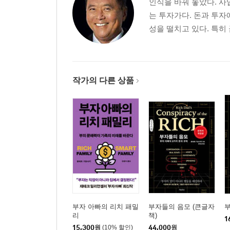
인식을 바꿔 놓았다. 
당신의 투자 계획은 무엇인가
는 투자가다. 돈과 투자
성을 떨치고 있다. 특히
| 2단계 | 어떤 유형의 투자가가 될 것인가
90:10 수수께끼 풀기
투자가의 다섯 가지 유형
자격이 인증된 공인 투자가
작가의 다른 상품
외부에서 기업을 분석하는 적격 투자가
동전의 양면을 아는 전문 투자가
통제권을 행사하는 내부 투자가
기업을 만드는 궁극 투자가
최상의 기회는 어느 사분면에 있는가
직장을 그만두기 전 사업을 시작하라
‘창업가 정신’이라는 자산
| 3단계 | 어떻게 강력한 사업체를 구축할 것인가
부자 아빠의 리치 패밀
부자들의 음모 (큰글자
리
책)
사업을 해야 하는 세 가지 이유
1
15,300
원
(10% 할인)
44,000
원