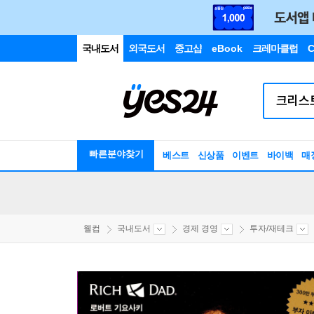
국내도서
외국도서
중고샵
eBook
크레마클럽
C
빠른분야찾기
베스트
신상품
이벤트
바이백
매
웰컴
국내도서
경제 경영
투자/재테크