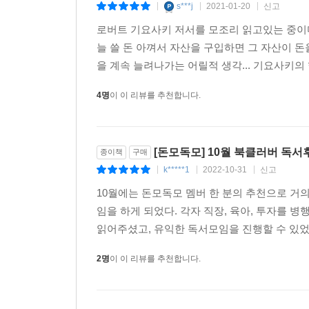
s***j
2021-01-20
신고
|
|
|
왜 아무런 계획도 세우지 않는가?
로버트 기요사키 저서를 모조리 읽고있는 중이다
* 오늘은 자산인 것이 내일은 부채가 될 수 있다.
늘 쓸 돈 아껴서 자산을 구입하면 그 자산이 
* 부자들은 가난한 사람들과 중산층은 보지 못하는
을 계속 늘려나가는 어릴적 생각... 기요사키의
* 부자가 될 수 있는 기회를 놓치지 마라.
4명
이 이 리뷰를 추천합니다.
[돈모독모] 10월 북클러버 독
종이책
구매
k*****1
2022-10-31
신고
|
|
|
10월에는 돈모독모 멤버 한 분의 추천으로 거
임을 하게 되었다. 각자 직장, 육아, 투자를
읽어주셨고, 유익한 독서모임을 진행할 수 있었다
2명
이 이 리뷰를 추천합니다.