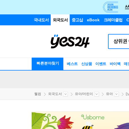
국내도서
외국도서
중고샵
eBook
크레마클럽
C
빠른분야찾기
베스트
신상품
이벤트
바이백
매
웰컴
외국도서
유아/어린이
유아
[