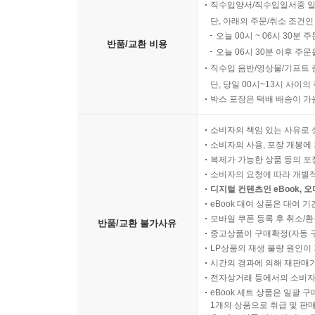
직수입양서/직수입일서중 일
단, 아래의 주문/취소 조건인
오늘 00시 ~ 06시 30분 
반품/교환 비용
오늘 06시 30분 이후 주문
직수입 음반/영상물/기프트 
단, 당일 00시~13시 사이
박스 포장은 택배 배송이 가
소비자의 책임 있는 사유로 
소비자의 사용, 포장 개봉에 
복제가 가능한 상품 등의 포장을 
소비자의 요청에 따라 개별
디지털 컨텐츠인 eBook, 
eBook 대여 상품은 대여 기
모바일 쿠폰 등록 후 취소/환
반품/교환 불가사유
중고상품이 구매확정(자동 
LP상품의 재생 불량 원인이 기
시간의 경과에 의해 재판매가
전자상거래 등에서의 소비자
eBook 세트 상품은 일괄 
1개의 상품으로 취급 및 판매