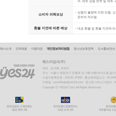
우, 세트 상품 전부 및 세트
상품의 불량에 의한 반품, 교
소비자 피해보상
준하여 처리됨
환불 지연에 따른 배상
대금 환불 및 환불 지연에 
회사소개
인재채용
이용약관
개인정보처리방침
청소년보호정책
도서홍보안내
대표 : 김석환, 최세라
주소 : 서울시 영등포구 은행로 11, 5층~6층(여의도동,일신
사업자등록번호 : 229-81-37000 통신판매업신고 : 제 200
이메일 : yes24help@yes24.com 호스팅 서비스사업자 :
Copyright ⓒ YES24 Corp. All Rights Reserved.