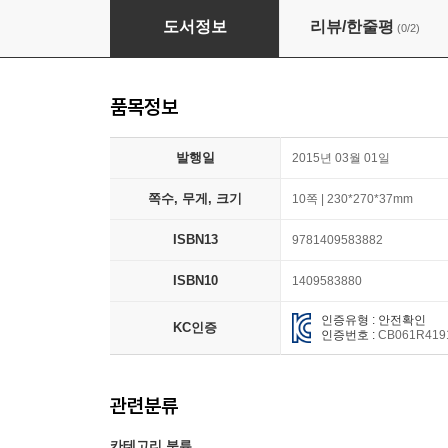
Wind-up Ladybird
도서정보
리뷰/한줄평
(0/2)
품목정보
발행일
2015년 03월 01일
쪽수, 무게, 크기
10쪽 | 230*270*37mm
ISBN13
9781409583882
ISBN10
1409583880
인증유형 : 안전확인
KC인증
인증번호 :
CB061R419
관련분류
카테고리 분류