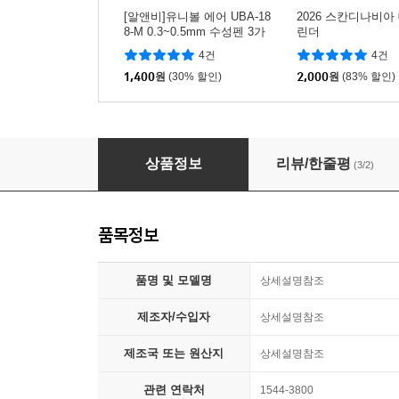
[알앤비]유니볼 에어 UBA-18
2026 스칸디나비아
8-M 0.3~0.5mm 수성펜 3가
린더
지칼라/UNI
4건
4건
1,400
원
(30% 할인)
2,000
원
(83% 할인)
[예스24배송] 양지사 2026 유즈어리Tw
상품정보
리뷰/한줄평
(3/2)
품목정보
품명 및 모델명
상세설명참조
제조자/수입자
상세설명참조
제조국 또는 원산지
상세설명참조
관련 연락처
1544-3800