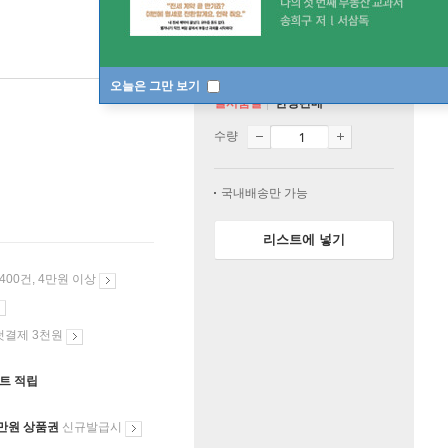
오늘은 그만 보기
일시품절
한정판매
수량
국내배송만 가능
리스트에 넣기
 400건, 4만원 이상
첫결제 3천원
인트 적립
만원 상품권
신규발급시