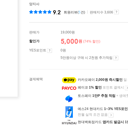
양지사
9.2
회원리뷰(
5
건)
판매지수 3,606
판매가
19,000원
5,000
원
할인가
(74% 할인)
YES포인트
0원
5만원이상 구매 시 2천원 추가적립
결제혜택
카카오페이
2,000원 즉시할인
일
페이코
1% 할인
포인트 결제시
토스페이
1만P 추첨 적립
+ 생애
예스24 현대카드
1~3% YES포
전월 실적 조건 없음
현대백화점카드
앱카드 발급시 1