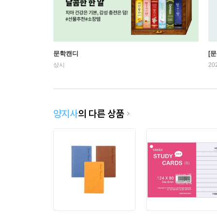
문학캔디
[문
상시
20
양지사
의 다른 상품