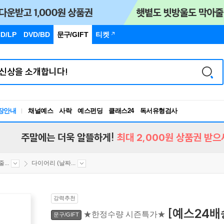
D/LP
DVD/BD
문구
/GIFT
티켓
장안내
채널예스
사락
예스펀딩
클래스24
독서유형검사
RBTI Lab
독서유형검사
주말에는 더욱 알뜰하게!
최대 2,000원 상품권 받으
...
다이어리 (날짜...
강력추천
[예스24배
★한정수량 시즌특가★
문구/GIFT