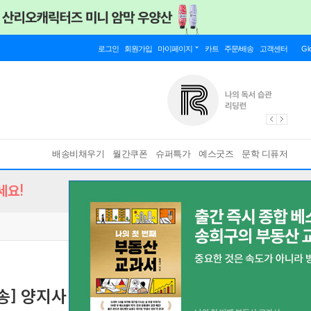
로그인
회원가입
마이페이지
카트
주문/배송
고객센터
Gl
배송비채우기
월간쿠폰
슈퍼특가
예스굿즈
문학 디퓨저
세요!
송] 양지사 2026 유즈어리Tw
[ 1면 1일 ]