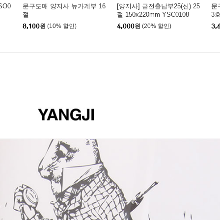
SO0
문구도매 양지사 뉴가계부 16
[양지사] 금전출납부25(신) 25
문
절
절 150x220mm YSC0108
3
8,100
원
(10% 할인)
4,000
원
(20% 할인)
3,