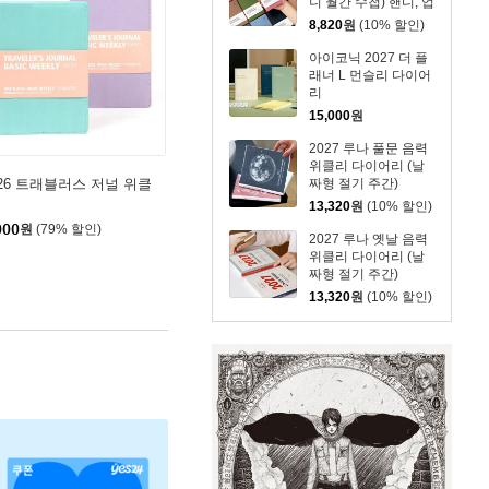
니 월간 수첩) 핸디, 업
무용
8,820
원
(10% 할인)
아이코닉 2027 더 플
래너 L 먼슬리 다이어
리
15,000
원
2027 루나 풀문 음력
위클리 다이어리 (날
026 트래블러스 저널 위클
짜형 절기 주간)
13,320
원
(10% 할인)
000
원
(79% 할인)
2027 루나 옛날 음력
위클리 다이어리 (날
짜형 절기 주간)
13,320
원
(10% 할인)