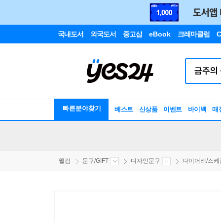
국내도서
외국도서
중고샵
eBook
크레마클럽
C
빠른분야찾기
베스트
신상품
이벤트
바이백
매
웰컴
문구/GIFT
디자인문구
다이어리/스케줄