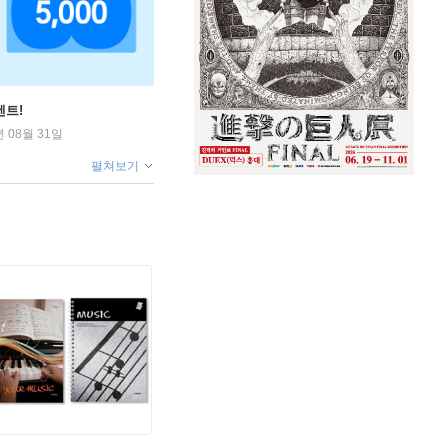
벤트!
년 08월 31일
펼쳐보기