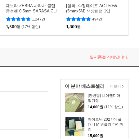
제브라 ZEBRA 사라사 클립
[알파] 수정테이프 ACT-5055
중성펜 0.5mm SARASA CLI
(5mmx5M) 색상랜덤 1입
P
1,247건
494건
1,500
원
(17% 할인)
1,300
원
일시품절
상태입니다.
이 분야 베스트셀러
더보기
[만년형] 니어앤디어
일기장
14,000
원
(11% 할인)
아이코닉 2027 더 플
래너 M 위클리 다이어
리
15,000
원