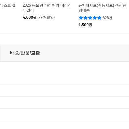
 데스크 캘
2026 동물원 다이어리 베이직
e-미래샤프(수능샤프) 색상랜
데일리
덤배송
4,000
원
(79% 할인)
828건
1,500
원
배송/반품/교환