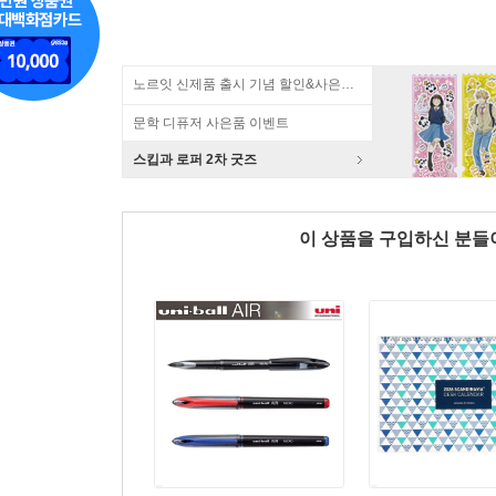
노르잇 신제품 출시 기념 할인&사은품 증정!
문학 디퓨저 사은품 이벤트
스킵과 로퍼 2차 굿즈
이 상품을 구입하신 분