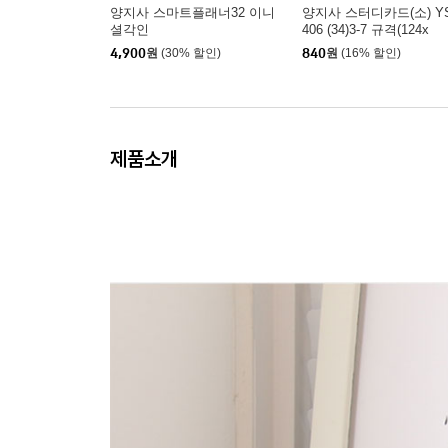
양지사 스마트플래너32 이니
양지사 스터디카드(소) Y
셜각인
406 (34)3-7 규격(124x
4,900
원
(30% 할인)
840
원
(16% 할인)
제품소개