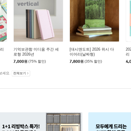
일리
기억보관함 미디움 주간 세
[대시앤도트] 2026 위시 다
2
로형 2026년
이어리(날짜형)
리
7,000
원
(75% 할인)
7,800
원
(35% 할인)
4,
보세요.
전체보기