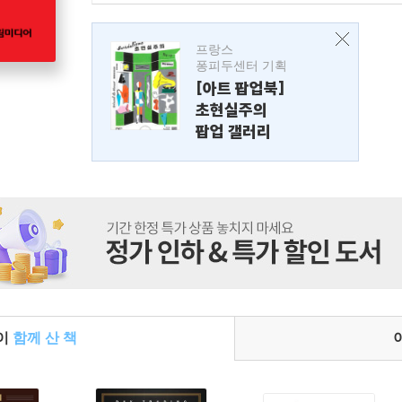
프랑스
퐁피두센터 기획
[아트 팝업북]
초현실주의
팝업 갤러리
들이
함께 산 책