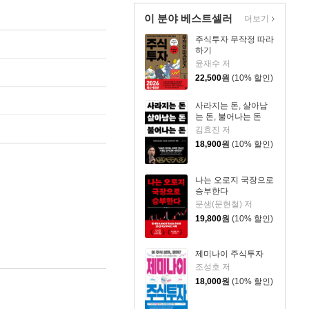
이 분야 베스트셀러
더보기
주식투자 무작정 따라
하기
윤재수 저
22,500
원
(10% 할인)
사라지는 돈, 살아남
는 돈, 불어나는 돈
김효진 저
18,900
원
(10% 할인)
나는 오로지 국장으로
승부한다
문샘(문현철) 저
19,800
원
(10% 할인)
제미나이 주식투자
조성호 저
18,000
원
(10% 할인)