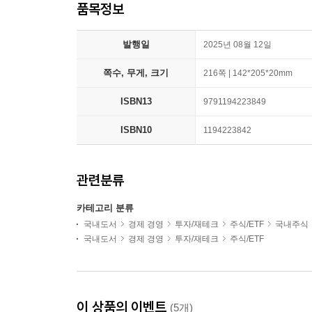
품목정보
발행일
2025년 08월 12일
쪽수, 무게, 크기
216쪽 | 142*205*20mm
ISBN13
9791194223849
ISBN10
1194223842
관련분류
카테고리 분류
국내도서
경제 경영
투자/재테크
주식/ETF
국내주식
국내도서
경제 경영
투자/재테크
주식/ETF
이 상품의 이벤트
(5개)