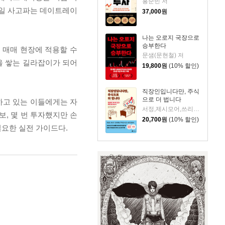
홍순빈 저
 당일 사고파는 데이트레이
37,000
원
나는 오로지 국장으로
승부한다
 매매 현장에 적용할 수
문샘(문현철) 저
을 쌓는 길라잡이가 되어
19,800
원
(10% 할인)
직장인입니다만, 주식
으로 더 법니다
하고 있는 이들에게는 자
서정,제시모어,쓰리쿼터 저/권오태,시그널리포트 편
보, 몇 번 투자했지만 손
20,700
원
(10% 할인)
필요한 실전 가이드다.