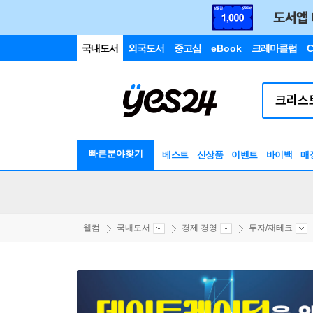
국내도서
외국도서
중고샵
eBook
크레마클럽
C
빠른분야찾기
베스트
신상품
이벤트
바이백
매
웰컴
국내도서
경제 경영
투자/재테크