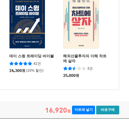
데이 스윙 트레이딩 바이블
해외선물투자의 이해 차트
에 살자
42건
3건
24,300
원
(10% 할인)
25,000
원
16,920
카트에 넣기
바로구매
원