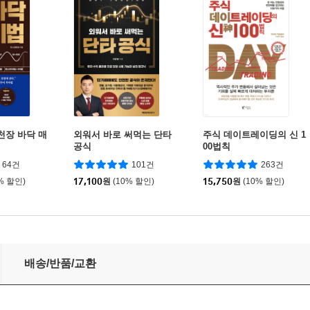
천장 바닥 매
외워서 바로 써먹는 단타
주식 데이트레이딩의 신 1
공식
00법칙
64건
101건
263건
% 할인)
17,100
원
(10% 할인)
15,750
원
(10% 할인)
배송/반품/교환