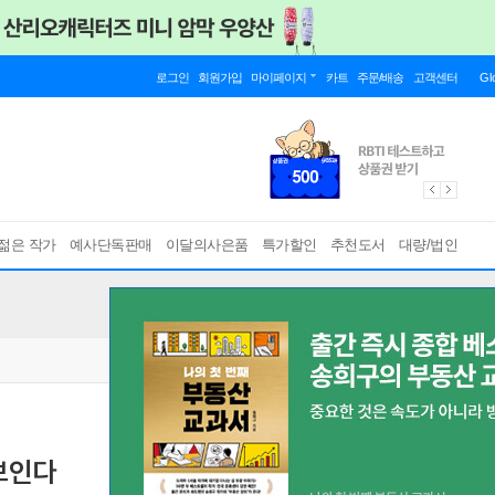
로그인
회원가입
마이페이지
카트
주문/배송
고객센터
Gl
젊은 작가
예사단독판매
이달의사은품
특가할인
추천도서
대량/법인
보인다