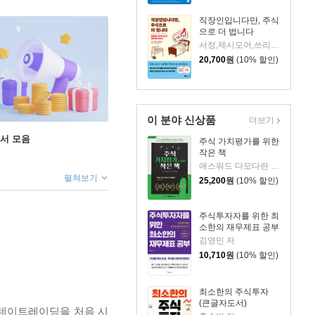
직장인입니다만, 주식
으로 더 법니다
서정,제시모어,쓰리쿼터 저/권오태,시그널리포트 편
20,700
원
(10% 할인)
이 분야 신상품
더보기
도서 모음
주식 가치평가를 위한
작은 책
애스워드 다모다란 저/정호성 역
펼쳐보기
25,200
원
(10% 할인)
주식투자자를 위한 최
소한의 재무제표 공부
김영민 저
10,710
원
(10% 할인)
최소한의 주식투자
(큰글자도서)
 데이트레이딩을 처음 시