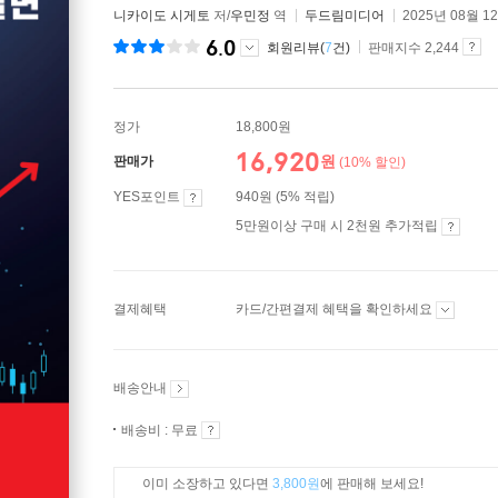
니카이도 시게토
저/
우민정
역
두드림미디어
2025년 08월 1
6.0
회원리뷰(
7
건)
판매지수 2,244
정가
18,800원
16,920
원
판매가
(10% 할인)
YES포인트
940원 (5% 적립)
5만원이상 구매 시 2천원 추가적립
결제혜택
카드/간편결제 혜택을 확인하세요
배송안내
배송비 : 무료
이미 소장하고 있다면
3,800원
에 판매해 보세요!