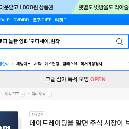
D/LP
DVD/BD
문구
/GIFT
티켓
장안내
채널예스
사락
예스펀딩
클래스24
독서유형검사
RBTI Lab
독서유형검사
크클 심야 독서 모임
OPEN
주식/ETF
국내주식
소득공제
데이트레이딩을 알면 주식 시장이 