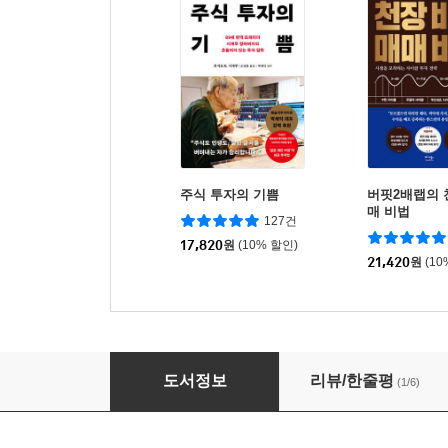
주식 투자의 기쁨
버핏2배랩의 
매 비법
127건
17,820
원
(10% 할인)
21,420
원
(10
데이트레이딩을 알면 주식 시장이 보인다
도서정보
리뷰/한줄평
(1/6)