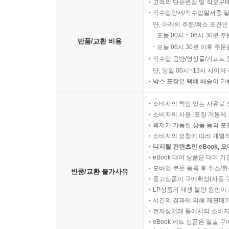
고객의 단순변심 및 착오구
직수입양서/직수입일서중 일
단, 아래의 주문/취소 조건인
오늘 00시 ~ 06시 30분 
반품/교환 비용
오늘 06시 30분 이후 주문
직수입 음반/영상물/기프트 
단, 당일 00시~13시 사이
박스 포장은 택배 배송이 가
소비자의 책임 있는 사유로 
소비자의 사용, 포장 개봉에 
복제가 가능한 상품 등의 포장을 
소비자의 요청에 따라 개별
디지털 컨텐츠인 eBook, 
eBook 대여 상품은 대여 기
모바일 쿠폰 등록 후 취소/환
반품/교환 불가사유
중고상품이 구매확정(자동 
LP상품의 재생 불량 원인이 기
시간의 경과에 의해 재판매가
전자상거래 등에서의 소비자
eBook 세트 상품은 일괄 