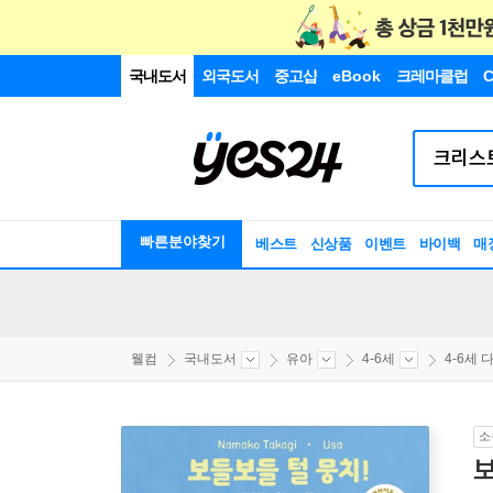
국내도서
외국도서
중고샵
eBook
크레마클럽
C
빠른분야찾기
베스트
신상품
이벤트
바이백
매
웰컴
국내도서
유아
4-6세
4-6세 다
소
보