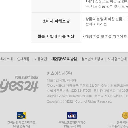
1개의 상품으로 취급 및 판매
우, 세트 상품 전부 및 세트
상품의 불량에 의한 반품, 교
소비자 피해보상
준하여 처리됨
환불 지연에 따른 배상
대금 환불 및 환불 지연에 
회사소개
인재채용
이용약관
개인정보처리방침
청소년보호정책
도서홍보안내
대표 : 김석환, 최세라
주소 : 서울시 영등포구 은행로 11, 5층~6층(여의도동,일신
사업자등록번호 : 229-81-37000 통신판매업신고 : 제 200
이메일 : yes24help@yes24.com 호스팅 서비스사업자 :
Copyright ⓒ YES24 Corp. All Rights Reserved.