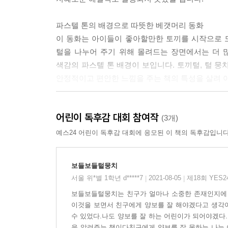
파스텔 톤의 배경으로 따뜻한 베갯머리 동화
이 동화는 아이들이 좋아할만한 토끼를 시작으로 도
털을 나누어 주기 위해 몰려드는 장면에서는 더 
색감의 파스텔 톤 배경이 보입니다. 토끼털, 털 뭉
안정적이고 편안한 느낌을 주는 책의 특성을 살려 
반복되는 말, 변화되는 그림
어린이 독후감 대회 참여작
“내가 가져가도 될까?”
(3개)
“물론이지!”
예스24 어린이 독후감 대회에 응모된 이 책의 독후감입니다
책 속에서 반복되는 대화는 아이들에게 익숙함과 
그림을 통해서는 변화의 즐거움을 느낄 수 있습니다
보들보들털뭉치
흰색의 토끼를 이어 잿빛 토끼, 얼룩무늬 토끼 등
서울 위*별 1학년 d*****7
2021-08-05
제18회 YES
|
|
코끼리까지 크기 변화가 일어납니다.
보들보들털뭉치는 친구가 얼마나 소중한 존재인지에
이러한 반복과 변화는 아이들에게 책 읽는 즐거움과
이것을 보면서 친구에게 양보를 잘 해야겠다고 생각이
수 있었다.나도 양보를 잘 하는 어린이가 되어야겠
을 알려주는 책이다친구에게 양보를 잘 못하는 나는 