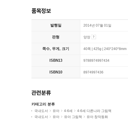
품목정보
발행일
2014년 07월 01일
판형
양장
쪽수, 무게, 크기
40쪽 | 425g | 240*240*8mm
ISBN13
9788974997434
ISBN10
8974997436
관련분류
카테고리 분류
국내도서
유아
4-6세
4-6세 다른나라 그림책
국내도서
유아
유아 그림책
유아 창작동화