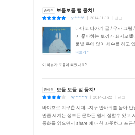
보들보들 털 뭉치!
종이책
y******6
2014-11-13
신고
|
|
|
나마코 타카기 글 / 우사 그림
이 좋아하는 토끼가 표지모델이
풀밭 우에 앉아 세수를 하고 있
더보기
이 리뷰가 도움이 되었나요?
보들 보들 털 뭉치!
종이책
w********r
2014-11-22
신고
|
|
|
바야흐로 지구촌 시대...지구 반바퀴를 돌아 
만큼 세계는 정보든 문화든 쉽게 접할수 있고 서
동화를 읽으면서 share 에 대한 따뜻하고 포근