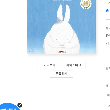
나
정
판
Y
미리보기
사이즈비교
결
공유하기
배
배